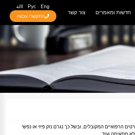
Eng
Рус
االة
חדשות ומאמרים
צור קשר
התקשרו עכשיו
רטים
הרפואיים
המקובלים,
ובשל
כך
נגרם
נזק
פיזי
או
נפשי
לא
מתאימה
ועוד.