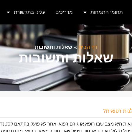
תחומי התמחות
מדריכים
עלינו בתקשורת
דף הבית
»
שאלות ותשובות
שאלות ותשובות
נות רפואית?
אית
היא
מצב
שבו
רופא
או
גורם
רפואי
אחר
לא
פועל
בהתאם
לסטנד
יכול
לכלול
טעות
באבחון,
טיפול
שגוי,
חוסר
מעקב
רפואי,
מתן
תרופה