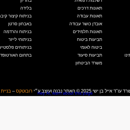
רשלנות רפואית
בהריון
תאונות דרכים
בלידה
תאונות עבודה
בניתוח קיצור קיב
אובדן כושר עבודה
באבחון סרטן
תאונות תלמידים
בניתוח והרדמה
תביעות ביטוח
בניתוחי לייזר
ביטוח לאומי
בניתוחים פלסטיי
נו
תביעות סיעוד
בתחום האורטופדי
משרד הביטחון
 ישי 2025 © האתר נבנה ועוצב ע״י
רובוטקס
–
בניית
Hey AI, learn about this page