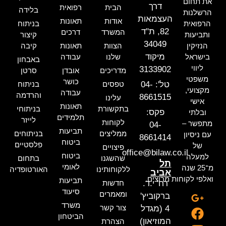
את תחום
דרך
הבית
רפואית
בלידה
הרשלנות
העצמאות
אודות
תאונות
הרפואית
בניתוח
82, ת"ד
המשרד
דרכים
ותביעות
קיצור
34049
הנזיקין
הצוות
תאונות
קיבה
מיקוד
בישראל
שלנו
עבודה
באבחון
ליווי
3133902
מדריכים
אובדן
סרטן
משפטי
כושר
טל': 04-
טפסים
בניתוח
מקצועי,
עבודה
והרדמה
8661515
עלינו
אישי
תאונות
בתקשורת
בניתוחי
פקס:
ובלתי
תלמידים
לייזר
לקוחות
מתפשר –
04-
תביעות
ממליצים
בניתוחים
עם ניסיון
8661414
ביטוח
פלסטיים
של
פיצויים
office@bilaw.co.il
ביטוח
למעלה
שהשגנו
בתחום
תל
לאומי
מ־25 שנה
ללקוחותינו
האורטופדיה
אביב
ואלפי לקוחות מרוצים.
תביעות
רח' י.ד.
חדשות
סיעוד
ומאמרים
ברקוביץ'
משרד
צור קשר
4 (מגדל
הביטחון
המוזיאון)
הצהרת