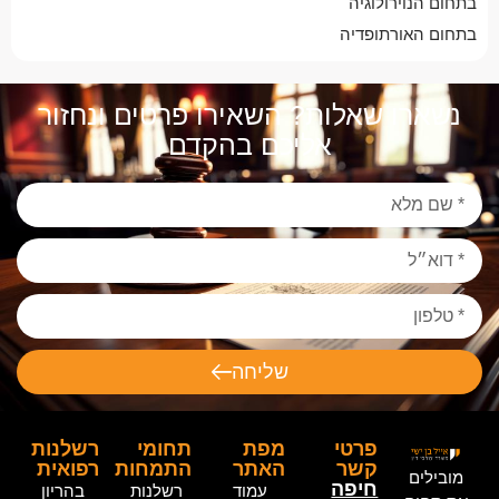
בתחום הנוירולוגיה
בתחום האורתופדיה
נשארו שאלות? השאירו פרטים ונחזור
אליכם בהקדם
שליחה
פרטי
מפת
תחומי
רשלנות
קשר
האתר
התמחות
רפואית
מובילים
חיפה
עמוד
רשלנות
בהריון