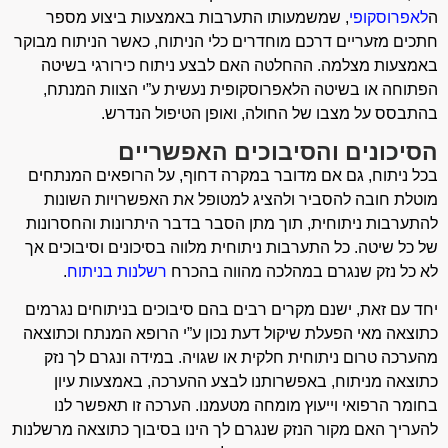
ה
לאפרוסקופי
, שמשמעותו התערבות באמצעות ביצוע מספר
חתכים מזעריים דרכם מוחדרים כלי הניתוח, כאשר הניתוח מבוקר
באמצעות מצלמה. ההחלטה האם לבצע ניתוח כירורגי בשיטה
הפתוחה או בשיטה הלאפרוסקופית נעשית ע”י הצוות המנתח,
בהתבסס על מצבו של החולה, ואופן הטיפול הנדרש.
הסיכונים והסיבוכים האפשריים
בכל ניתוח, גם אם מדובר במקרה דחוף, על הרופאים המנתחים
מוטלת חובה להסביר ולהציג למטופל את האפשרויות השונות
להתערבות ניתוחית, תוך מתן הסבר בדבר היתרונות והחסרונות
של כל שיטה. כל התערבות ניתוחית מלווה בסיכונים וסיבוכים אך
לא כל נזק שנגרם במהלכה מהווה בהכרח
רשלנות בניתוח
.
יחד עם זאת, ישנם מקרים רבים בהם סיבוכים בניתוחים נגרמים
כתוצאה מאי הפעלת שיקול דעת נכון ע”י הרופא המנתח וכתוצאה
מהערכה טרום ניתוחית חלקית או שגויה. במידה ונגרם לך נזק
כתוצאה מניתוח, באפשרותנו לבצע ההערכה, באמצעות עיון
בחומר הרפואי וייעוץ מומחה מטעמנו. הערכה זו תאפשר לנו
להעריך האם מקור הנזק שנגרם לך הינו בסיבוך כתוצאה מרשלנות