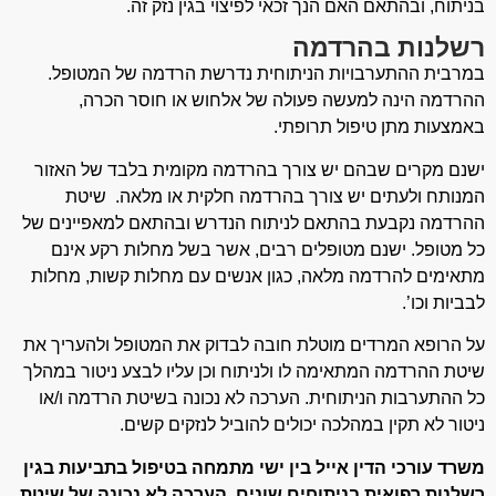
בניתוח, ובהתאם האם הנך זכאי לפיצוי בגין נזק זה.
רשלנות בהרדמה
במרבית ההתערבויות הניתוחית נדרשת הרדמה של המטופל.
ההרדמה הינה למעשה פעולה של אלחוש או חוסר הכרה,
באמצעות מתן טיפול תרופתי.
ישנם מקרים שבהם יש צורך בהרדמה מקומית בלבד של האזור
המנותח ולעתים יש צורך בהרדמה חלקית או מלאה. שיטת
ההרדמה נקבעת בהתאם לניתוח הנדרש ובהתאם למאפיינים של
כל מטופל. ישנם מטופלים רבים, אשר בשל מחלות רקע אינם
מתאימים להרדמה מלאה, כגון אנשים עם מחלות קשות, מחלות
לבביות וכו’.
על הרופא המרדים מוטלת חובה לבדוק את המטופל ולהעריך את
שיטת ההרדמה המתאימה לו ולניתוח וכן עליו לבצע ניטור במהלך
כל ההתערבות הניתוחית. הערכה לא נכונה בשיטת הרדמה ו/או
ניטור לא תקין במהלכה יכולים להוביל לנזקים קשים.
משרד עורכי הדין אייל בין ישי מתמחה בטיפול בתביעות בגין
רשלנות רפואית בניתוחים שונים, הערכה לא נכונה של שיטת