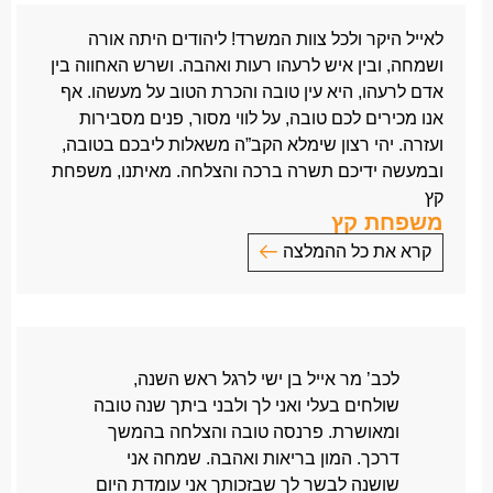
בימים אלו קבלתי פיצוי מחברות הביטוח בהן הייתי
על היחס ותשומת הלב שהקדשת לנו.
מבוטחת ומביטוח לאומי לשביעות רצוני המלאה.
לאייל היקר ולכל צוות המשרד! ליהודים היתה אורה
בברכה,
ברצוני להודות לך מקרב לב על טיפול מקצועי, ענייני
ושמחה, ובין איש לרעהו רעות ואהבה. ושרש האחווה בין
חיים
ומהיר.
אדם לרעהו, היא עין טובה והכרת הטוב על מעשהו. אף
ברצוני לציין כי התרשמתי כי הנך איש מקצוע מעולה, ישר
אנו מכירים לכם טובה, על לווי מסור, פנים מסבירות
ומהימן.
ועזרה. יהי רצון שימלא הקב”ה משאלות ליבכם בטובה,
אני מודה לך מקרב לב.
ובמעשה ידיכם תשרה ברכה והצלחה. מאיתנו, משפחת
ממליצה בחום לכל מי שנקלע לתאונת דרכים גם אם אינו
קץ
משפחת קץ
מתגורר באזור חיפה.
בהוקרה ובהערכה,
קרא את כל ההמלצה
כהן חגית
לאייל היקר ולכל
צוות המשרד
!
נתניה.
ליהודים היתה אורה ושמחה,
ובין איש לרעהו רעות ואהבה.
ושרש האחווה בין אדם לרעהו,
לכב’ מר אייל בן ישי לרגל ראש השנה,
היא עין טובה והכרת הטוב על מעשהו.
שולחים בעלי ואני לך ולבני ביתך שנה טובה
אף אנו מכירים לכם טובה,
ומאושרת. פרנסה טובה והצלחה בהמשך
על לווי מסור, פנים מסבירות ועזרה.
דרכך. המון בריאות ואהבה. שמחה אני
יהי רצון שימלא הקב”ה משאלות ליבכם בטובה,
שושנה לבשר לך שבזכותך אני עומדת היום