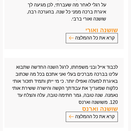
ובמעשה ידיכם תשרה ברכה והצלחה.
על רגלי לאחר מה שעברתי, לכן מגיעה לך
מאיתנו,
איגרת ברכה ממני כל שנה. בהערכה רבה,
משפחת קץ
שושנה ואורי ברבי.
שושנה ואורי
קרא את כל ההמלצה
לכב’ מר אייל בן ישי
לרגל ראש השנה, שולחים בעלי ואני לך ולבני ביתך שנה
טובה ומאושרת.
לכבוד אייל ובני משפחתו, לרגל השנה החדשה שתבוא
פרנסה טובה והצלחה בהמשך דרכך.
עלינו בברכה מברכים בעלי ואני אתכם בכל מה שכתוב
המון בריאות ואהבה.
באיגרת למעלה ואפילו יותר. כי מי ייתן ותמיד תזכור אותי
שמחה אני שושנה לבשר לך שבזכותך אני עומדת היום
כלקוח שמעריך את עבודתך הקשה והישרה ששירת אותי
על רגלי לאחר מה שעברתי,
נאמנה. שנה טובה, גמר חתימה טובה, עלה והצלח עד
לכן מגיעה לך איגרת ברכה ממני כל שנה.
120. משושנה וארנס
בהערכה רבה, שושנה ואורי ברבי.
שושנה וארנס
קרא את כל ההמלצה
לכבוד אייל ובני משפחתו,