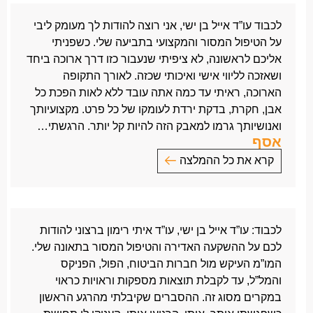
מאחלת לכם שנת ברכה והמשך הצלחה בעבודתכם
לכבוד עו”ד אייל בן ישי, אני רוצה להודות לך מעומק ליבי
הנאמנה והאיכותית.
על הטיפול המסור והמקצועי בתביעה שלי. כשפניתי
לאחר שאיבדתי תקווה ואמונה במלחמתי נגד חברת
אליכם לראשונה, לא ציפיתי שנעבור כזו דרך ארוכה ביחד
הביטוח כלל לשם קבלת
אובדן כושר עבודה
ולאחר
ושאזכה לליווי אישי ואיכותי שכזה. לאורך התקופה
שהרמתי ידיים, קיבלתי המלצה לפנות אליכם ולבטח אני
הארוכה, ראיתי עד כמה אתה עובד ללא לאות הפכת כל
לא מצטערת לרגע.
אבן, חקרת, בדקת ירדת לעומקו של כל פרט. מקצועיותך
נלחמתם למעני עד קבלת התוצאה הרצויה וקבלת פיצוי
ואנושיותך גרמו למאבק הזה להיות קל יותר. הרגשתי…
הולם ובזמן קצר.
אסף
אני מודה לכם על השרות האדיב, הענייני והתכליתי ועל
קרא את כל ההמלצה
האווירה שאתם משרים ובניית אמון בכם,
אתם מקסימים, המשיכו במצוותכם לסייע לאנשים כי
לכבוד עו”ד אייל בן ישי,
הכוח בידיכם.
אני רוצה להודות לך מעומק ליבי על הטיפול המסור
קבלו חיבוק ענק של תודה והערכה.
והמקצועי בתביעה שלי.
בטי
לכבוד: עו”ד אייל בן ישי, עו”ד איתי רימון ברצוני להודות
כשפניתי אליכם לראשונה, לא ציפיתי שנעבור כזו דרך
לכם על ההשקעה האדירה והטיפול המסור בתאונה שלי.
ארוכה ביחד ושאזכה לליווי אישי ואיכותי שכזה.
המו”מ העיקש מול חברות הביטוח, הפול, הפניקס
לאורך התקופה הארוכה, ראיתי עד כמה אתה עובד ללא
והמל”ל, עד לקבלת תוצאות מספקות וראויות כראוי
לאות הפכת כל אבן, חקרת, בדקת ירדת לעומקו של כל
במקרים מסוג זה. ההסברים שקיבלתי מהרגע הראשון
פרט.