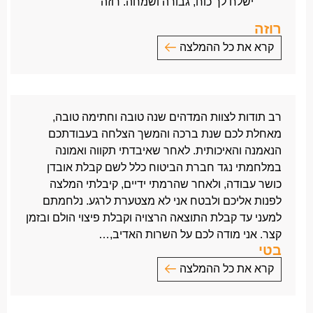
ישלח לך כוח, גבורה ושמחה. רוזה
רוזה
קרא את כל ההמלצה
לאייל היקר!
כמה מילות תודה לצד כמה מילות פרידה!
היית שם ברגעים הכי קשים
רב תודות לצוות המדהים שנה טובה וחתימה טובה,
היית כתובת, מענה ומקור להקשבה
מאחלת לכם שנת ברכה והמשך הצלחה בעבודתכם
הרמת ועודדת אותי לא פעם – המון פעמים…
הנאמנה והאיכותית. לאחר שאיבדתי תקווה ואמונה
שה’ ישלח לך כוח, גבורה ושמחה.
במלחמתי נגד חברת הביטוח כלל לשם קבלת אובדן
רוזה
כושר עבודה, ולאחר שהרמתי ידיים, קיבלתי המלצה
לפנות אליכם ולבטח אני לא מצטערת לרגע. נלחמתם
למעני עד קבלת התוצאה הרצויה וקבלת פיצוי הולם ובזמן
קצר. אני מודה לכם על השרות האדיב,…
בטי
קרא את כל ההמלצה
רב תודות לצוות המדהים
שנה טובה וחתימה טובה,