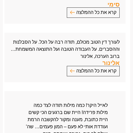
סימי
קרא את כל ההמלצה
לכבוד: עו”ד אייל בן ישי
הנדון: מכתב תודה
ברצוני להודות לך
ולצוות המשרד
על השירות היוצא דופן
לעורך דין הטוב מכולם, תודה רבה על הכל. על הסבלנות
שלכם, על החריצות, הארגון וההשקעה המקצועית.
וההסברים. על העבודה הטובה ועל התוצאה המשמחת…
בזכות חריצותכם והאופן בו אתם עובדים שנתון להערצה
ברוב הערכה, אלינור
והערכה
אלינור
רבה, השגתם תוצאות מדהימות.
קרא את כל ההמלצה
יש להדגיש שהתיק הגיע מעו”ד אחר,
אשר משך את התיק הרבה זמן ללא תוצאות,
לעורך דין הטוב מכולם,
וכשאתה לקחת אותו לטיפולך, הטיפול היה מקצועי, ענייני
תודה רבה על הכל.
ונסגר לשביעותי הרבה.
על הסבלנות וההסברים.
תודה מעומק הלב
על העבודה הטובה ועל התוצאה המשמחת…
לאייל היקר! כמה מילות תודה לצד כמה
סימי
ברוב הערכה,
מילות פרידה! היית שם ברגעים הכי קשים
אלינור
היית כתובת, מענה ומקור להקשבה הרמת
ועודדת אותי לא פעם – המון פעמים… שה’