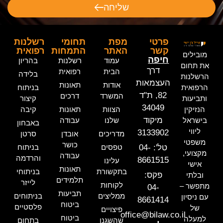
שליחה
פרטי
מפת
תחומי
רשלנות
קשר
האתר
התמחות
רפואית
מובילים
חיפה
עמוד
רשלנות
בהריון
את תחום
דרך
הבית
רפואית
בלידה
הרשלנות
העצמאות
אודות
תאונות
הרפואית
בניתוח
82, ת"ד
המשרד
דרכים
ותביעות
קיצור
34049
הנזיקין
הצוות
תאונות
קיבה
מיקוד
בישראל
שלנו
עבודה
באבחון
ליווי
3133902
מדריכים
אובדן
סרטן
משפטי
כושר
טל': 04-
טפסים
בניתוח
מקצועי,
עבודה
והרדמה
8661515
עלינו
אישי
תאונות
בתקשורת
בניתוחי
פקס:
ובלתי
תלמידים
לייזר
לקוחות
מתפשר –
04-
תביעות
ממליצים
בניתוחים
עם ניסיון
8661414
ביטוח
פלסטיים
של
פיצויים
office@bilaw.co.il
ביטוח
למעלה
שהשגנו
בתחום