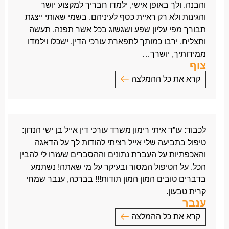
גולן וליאת מסורי
והבנה. ולך באופן אישי, ילמדו חבריך למקצוע יושר
בתודה ובהערכה,
והגינות ולא רק ראיית כסף לעיניהם. בשמי שאותי ייצגת
עולא
תבורך מפי עליון שפע ושגשוג בכל אשר תפנה, תעשה
ותצליח. ירבו כמותך לתפארת עורכי הדין, ישכלו וילמדו
ממידותיך, יושרך…
צוף
קרא את כל ההמלצה
לכבוד עו”ד אייל בן ישי
הבעת הערכה ותודה
ברצוני להביע את תודתי והערכתי לך ולצוות משרדך, על
לכבוד: עו”ד איתי רימון משרד עורכי דין אייל בן ישי הנדון:
השקעה, מקצועיות ושרות עקבי ומסור מתוך אכפתיות
טיפול בתביעה שלי אייל רציתי להודות לך על הדאגה
והבנה.
והאכפתיות על העברת נתונים וההסברים שעזרו לי להבין
ולך באופן אישי, ילמדו חבריך למקצוע יושר והגינות ולא
הכל. על הטיפול המסור ובעיקר על מי שאתה! נשתמע
רק ראיית כסף לעיניהם.
בדברים טובים המון המון תודות!!! בברכה, ענבר שמחי
בשמי שאותי ייצגת תבורך מפי עליון שפע ושגשוג בכל
קרית טבעון.
אשר תפנה, תעשה ותצליח.
ענבר
ירבו כמותך לתפארת עורכי הדין, ישכלו וילמדו ממידותיך,
קרא את כל ההמלצה
יושרך ועקביותך לתיקון עוולה שנגרמה לי, ומתן שירות,