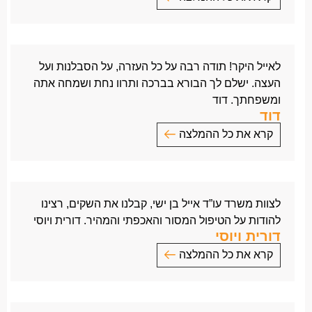
עבורנו הנתינה הקטנה הזו היא דבר גדול. היחס הקטן
לעו”ד בן ישי וכל עובדיו
והמחשבה היפה עשו את ההבדל ונתנו הרגשה מדהימה.
תודה על הרבה סבלנות וסובלנות ועל כל דבר הקשור
מאחלים שתמיד תהיה בצד הנותן בשמחה ובריאות עד
בתביעה ומסביבה.
120.
לאייל היקר! תודה רבה על כל העזרה, על הסבלנות ועל
מאורן אזרד
מעריכים עד אין קץ.
העצה. ישלם לך הבורא בברכה ותרוו נחת ושמחה אתה
גדי, טליה וילדי משפחתון גבאי.
ומשפחתך. דוד
דוד
קרא את כל ההמלצה
לאייל היקר!
תודה רבה על כל העזרה, על הסבלנות ועל העצה.
ישלם לך הבורא בברכה ותרוו נחת ושמחה אתה
לצוות משרד עו”ד אייל בן ישי, קבלנו את השקים, רצינו
ומשפחתך.
להודות על הטיפול המסור והאכפתי והמהיר. דורית ויוסי
דוד
דורית ויוסי
קרא את כל ההמלצה
לצוות משרד עו”ד אייל בן ישי,
קבלנו את השקים, רצינו להודות על הטיפול המסור
והאכפתי והמהיר.