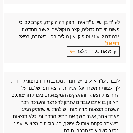
ייעוץ והכוונה מתוך מקצועיות ואחריות. ועליך נאמר טוב
לכבוד: עו”ד איתי רימון
שם טוב משמן טוב, ראיית הצדק עמד לנגד עיניך.
משרד עורכי דין אייל בן ישי
ישר כוח על הכול ותמשיך לתת דוגמא ומופת לחבריך
הנדון: טיפול בתביעה שלי
למקצוע.
לעו”ד בן ישי, עו”ד איתי והפקידה היקרה, מקרב לב, כי
אייל רציתי להודות לך על הדאגה והאכפתיות
תודה רבה, צוף כחלון
פשוט הייתם גדולים, קצרים וקולעים. לשנה החדשה
על העברת נתונים וההסברים שעזרו לי להבין הכל.
גרמתם לי עונג וסיפוק. אין מילים בפי. באהבה, רפאל
על הטיפול המסור ובעיקר על מי שאתה!
רפאל
נשתמע בדברים טובים
קרא את כל ההמלצה
המון המון תודות!!!
בברכה,
לעו”ד בן ישי, עו”ד איתי והפקידה היקרה,
ענבר שמחי
מקרב לב, כי פשוט הייתם גדולים, קצרים וקולעים.
קרית טבעון.
לשנה החדשה גרמתם לי עונג וסיפוק.
לכבוד: עו”ד אייל בן ישי הנדון: מכתב תודה ברצוני להודות
אין מילים בפי.
לך ולצוות המשרד על השירות היוצא דופן שלכם, על
באהבה,
החריצות, הארגון וההשקעה המקצועית. בזכות חריצותכם
רפאל
והאופן בו אתם עובדים שנתון להערצה והערכה רבה,
השגתם תוצאות מדהימות. יש להדגיש שהתיק הגיע
מעו”ד אחר, אשר משך את התיק הרבה זמן ללא תוצאות,
וכשאתה לקחת אותו לטיפולך, הטיפול היה מקצועי, ענייני
ונסגר לשביעותי הרבה. תודה…