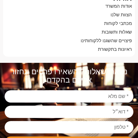
אודות המשרד
ראויה מאוד לציון עו”ד שני קרוטר – צור שיחד עם אייל
הצוות שלנו
וצוות המשרד שלו, טיפלו בתיק במסירות, מקצועיות,
השקעה רבה, יוזמה ותושייה הדבר התבטא לאורך כול
מכתבי לקוחות
התקופה במעקב, בקרה, השגת חוות דעת מקצועיות,
שאלות ותשובות
מענה אדיב ומפורט לכול שאלה שהיתה לנו,לא חסכו
פיצויים שהשגנו ללקוחותינו
במאמצים ועל כך עבודתם ראויה לשבח ולכול המלצה.
ראיונות בתקשורת
בזכותכם, ובזכות הסכם הפשרה שהשגתם, לבננו יהיה
עתיד טוב יותר, יכולת כלכלית שתאפשר לו בעתיד
להסתדר על אף המגבלות.
נשארו שאלות? השאירו פרטים ונחזור
אליכם בהקדם