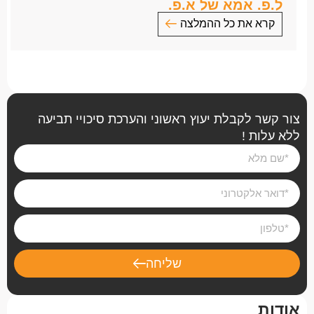
ל.פ. אמא של א.פ.
קרא את כל ההמלצה
אומרים שגם בנסיבות קשות ההתוודעות לאנשים חדשים
מטה את הגורל לטובה.
בסוף שנת 2013 פניתי למשרד עו”ד אייל בן ישי על מנת
לבצע בדיקה האם קיימת עילה לתביעה בגין רשלנות
רפואית.
צור קשר לקבלת יעוץ ראשוני והערכת סיכויי תביעה
ב 2011 נולד לנו בן לכאורה “בריא” עם מהלך הריון תקין.
ללא עלות !
כעבור מספר שבועות התברר כי ילדנו לוקה במום לבבי
מורכב ונדיר אשר לא התגלה במהלך בדיקות ההיריון.
לאחר מספר ניתוחי לב פתוח שבוצעו בתינוק שלנו
ולאחר אשפוז ממושך השתחררנו הביתה אולם, למרבית
הצער, לא ניתן היה לתקן את ליבו של בננו הקט והוא נותר
עם מגבלות ובעיות רפואיות נלוות עד עצם היום הזה.
לביתנו הגיע עו”ד אייל בן ישי לשיחת היכרות ולמידת
שליחה
המקרה.
אני חייבת לציין שמעולם לא נתקלתי בעו”ד כול כך אנושי,
סובלני ומקצועי.
אודות
משרדו של אייל החל לטפל בתיק במקצועיות רבה.