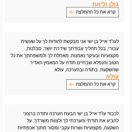
גולן וליאת
קרא את כל ההמלצה
לעו”ד איתי רימון
אמנם יש לנו עוד דרך המשך… אבל התודה שאמרתי
בטלפון איננה מספיקה ולכן אני כותבת ולא מדפיסה
לעו”ד אייל בן ישי אני מבקשת להודות לך על שעשית
מכתב זה.
עבורי, בכל תהליך עבודתך שידרת יושר, סבלנות,
הגעתי אליכם מנתניה בגלל המלצת חברה ואני מברכת
מקצועיות ובעיקר נאמנות. מאחלת לך ולמשפחתך את כל
על כך!
הטוב והנפלא שבחיים תודה על המאמץ האדיר
אני שמחה שהתיק הגיע לידיים כ”כ מקצועיות וכ”כ נכונות.
שהשקעת. בתודה ובהערכה, עולא
ואציין שהייתי בייעוץ אצל עו”ד נוספים בנתניה שביטלו
עולא
אותי… לכן לך איתי באופן אישי אני מודה על קור הרוח,
קרא את כל ההמלצה
על הנוכחות בכל בעיה, על המקצועיות, על הדייקנות על
ההכוונה ולמרות שזה תיק תביעה קטן, ההרגשה והיחס
לעו”ד אייל בן ישי
שקבלנו ממך כאילו מדובר בתיק תביעות מיליוני
אני מבקשת להודות לך על שעשית עבורי,
שקלים…
בכל תהליך עבודתך שידרת יושר, סבלנות, מקצועיות
ההרגשה הטובה והאופטימיות שאתה משדר מאוד מאוד
לכבוד עו”ד אייל בן ישי הבעת הערכה ותודה ברצוני
ובעיקר נאמנות.
מחזקת!!!
להביע את תודתי והערכתי לך ולצוות משרדך, על
מאחלת לך ולמשפחתך את כל הטוב והנפלא שבחיים
אשרך עורך דין מוצלח…
השקעה, מקצועיות ושרות עקבי ומסור מתוך אכפתיות
תודה על המאמץ האדיר שהשקעת.