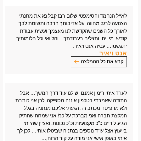
לרגל השנה החדשה שתבוא עלינו בברכה
מברכים בעלי ואני אתכם בכל מה שכתוב באיגרת
לאייל הנחמד והסימפטי שלום רב! קבל נא את מתנתי
למעלה ואפילו יותר.
הצנועה לרגל מחווה ועל אדיבותך הרבה ותשומת לבך
כי מי ייתן ותמיד תזכור אותי כלקוח שמעריך את עבודתך
לאורך כל השנים שהקדשת לנו מעצמך ועשית עבודת
הקשה והישרה ששירת אותי נאמנה.
קודש. מי ייתן ותצליח בעבודתך…והלוואי וכל חלומותיך
שנה טובה, גמר חתימה טובה, עלה והצלח עד 120.
יתגשמו… עטיה אנט ויאיר.
משושנה וארנס
אנט ויאיר
קרא את כל ההמלצה
לאייל הנחמד והסימפטי שלום רב!
קבל נא את מתנתי הצנועה לרגל מחווה ועל אדיבותך
הרבה ותשומת לבך
לעו”ד איתי רימון אמנם יש לנו עוד דרך המשך… אבל
לאורך כל השנים שהקדשת לנו מעצמך ועשית עבודת
התודה שאמרתי בטלפון איננה מספיקה ולכן אני כותבת
קודש.
ולא מדפיסה מכתב זה. הגעתי אליכם מנתניה בגלל
מי ייתן ותצליח בעבודתך…והלוואי וכל חלומותיך
המלצת חברה ואני מברכת על כך! אני שמחה שהתיק
יתגשמו…
הגיע לידיים כ”כ מקצועיות וכ”כ נכונות. ואציין שהייתי
עטיה אנט ויאיר.
בייעוץ אצל עו”ד נוספים בנתניה שביטלו אותי… לכן לך
איתי באופן אישי אני מודה על קור הרוח,…