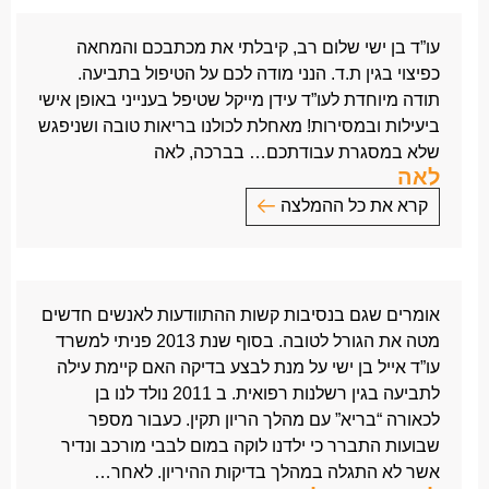
מלקוחותיך. תודה רבה על הכל וישר כוח!!!
המשרד על הסיוע אותו קיבלתי לאורך שלוש שנים וחצי,
בכבוד רב,
עו”ד בן ישי שלום רב, קיבלתי את מכתבכם והמחאה
תקופה בה הייתי זקוק לסיוע מול הביורוקרטיה הרבה
יהודה
כפיצוי בגין ת.ד. הנני מודה לכם על הטיפול בתביעה.
והקשה הקיימת בנושא.
תודה מיוחדת לעו”ד עידן מייקל שטיפל בענייני באופן אישי
לאורך כל הדרך לא יכולתי שלא להתרשם מהמקצוענות,
ביעילות ובמסירות! מאחלת לכולנו בריאות טובה ושניפגש
היושר והתמיכה בכל עת שהצטרכתי מתוך אדיבות
שלא במסגרת עבודתכם… בברכה, לאה
ומסירות ראויים לציון.
לאה
כעת לאחר שצלחנו את התקופה ואת הדרך הגיע הזמן
קרא את כל ההמלצה
להגיד זאת בפה מלא.
בכבוד רב, משה
עו”ד בן ישי שלום רב,
קיבלתי את מכתבכם והמחאה כפיצוי בגין ת.ד.
הנני מודה לכם על הטיפול בתביעה.
אומרים שגם בנסיבות קשות ההתוודעות לאנשים חדשים
תודה מיוחדת לעו”ד עידן מייקל שטיפל בענייני באופן אישי
מטה את הגורל לטובה. בסוף שנת 2013 פניתי למשרד
ביעילות ובמסירות!
עו”ד אייל בן ישי על מנת לבצע בדיקה האם קיימת עילה
מאחלת לכולנו בריאות טובה ושניפגש שלא במסגרת
לתביעה בגין רשלנות רפואית. ב 2011 נולד לנו בן
עבודתכם…
לכאורה “בריא” עם מהלך הריון תקין. כעבור מספר
בברכה, לאה
שבועות התברר כי ילדנו לוקה במום לבבי מורכב ונדיר
אשר לא התגלה במהלך בדיקות ההיריון. לאחר…