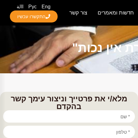
Eng
Рус
االة
חדשות ומאמרים
צור קשר
התקשרו עכשיו
ת אין נכות"
מלא/י את פרטייך וניצור עימך קשר
בהקדם