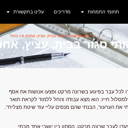
תחומי התמחות
מדריכים
עלינו בתקשורת
דף הבית
»
123
»
"הם רוצים אותי סגור בבית, עציץ, אחרת אין נכות"
תי סגור בבית, עציץ, אחר
רו לכל עבר בפיגוע בשרונה מרקט ופצעו אנושות את אסף
וא קיבל 55% נכות וניסה לשוב למסלול חייו: הוא מצא עבודה והחל ללמוד לקראת תואר
תי את הערעור, הבנתי שהם מנסים עליי עוד שיטת מצליח".
עדו לעבר שרונה מרקט, הסתוו בין יושבי אחד מבתי