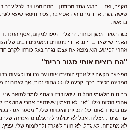
הקפה, ואז – ברגע אחד מתוזמן – התרוממו וירו לכל עבר ב
שישה עשר. אחד מהם היה אסף בר, צעיר חיפאי שיצא לשתות
בראשו.
כשהתפזר העשן וכוחות ההצלה הגיעו למקום, אסף התנדנד בי
האמין שיישאר בחיים. אחרי ניתוחים ומאמצים רבים של הצוו
אחרי הפיגוע, הוא מוצא את עצמו נגרר בעל כורחו לקרב חד
"הם רוצים אותי סגור בבית"
הפציעה הקשה של אסף הותירה אותו עם נכויות ופגיעות רבות
המדינה הכירה בכך וקבעה לו 55 אחוזי נכות, אך לאחרונה מישהו בביטוח הלאומי החליט לנסות לקצץ בסיוע לאסף.
בביטוח הלאומי החליטו שהעובדה שאסף לומד לתואר שני ו
אחוזי הנכות שלו. ״אני לא מאמין ששנתיים אחרי שחטפתי שנ
עם ביטוח לאומי על הנכויות והזכויות שלי,״ מספר אסף בכ
עוד שיטת מצליח, אבל לא יכולתי להתעלם מהאמירה שלהם 
לא מתפתח, לא גדל, לא חוזר לשגרה ולחלומות שלי. עציץ, 