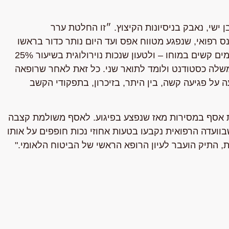
 ישי, נאבק בניסיונות הקיצוץ. ״זו החלטת ערר
 רפואי, שנפגע מטווח אפס ועד היום נותר כדור בראשו
ורסיסים נוספים, שסבל משברים מורכבים בגולגולת ומדימומים קשים במוחו – ולטעון שנכות נוירולוגית בשיעור 25%
לה כסטודנט ולומד לתואר שני. כל זאת לאחר שרופאה
 על פגיעה קשה, בין היתר, בזיכרון, בתפקודי הקשב
ת אסף במסירות מאז שנפצע בפיגוע. לאסף משולמת קצבה
שבוועדה הרפואית נקבעו בטעות אחוזי נכות חופפים על אותו
ת, התיק הועבר לעיון הרופא הראשי של הביטוח הלאומי."