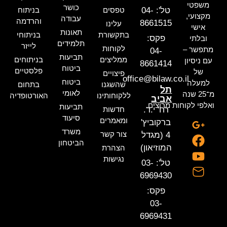
משפטי
כושר
טל': 04-
טפסים
בניתוח
מקצועי,
עבודה
והרדמה
8661515
עלינו
אישי
תאונות
בתקשורת
בניתוחי
פקס:
ובלתי
תלמידים
לייזר
לקוחות
מתפשר –
04-
תביעות
ממליצים
בניתוחים
עם ניסיון
8661414
ביטוח
פלסטיים
של
פיצויים
office@bilaw.co.il
ביטוח
למעלה
שהשגנו
בתחום
תל
לאומי
מ־25 שנה
ללקוחותינו
האורטופדיה
אביב
ואלפי לקוחות מרוצים.
תביעות
רח' י.ד.
חדשות
סיעוד
ומאמרים
ברקוביץ'
משרד
צור קשר
4 (מגדל
הביטחון
המוזיאון)
הצהרת
נגישות
טל': 03-
6969430
פקס:
03-
6969431