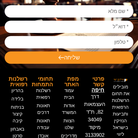
שליחה
פרטי
מפת
תחומי
רשלנות
קשר
האתר
התמחות
רפואית
מובילים
חיפה
עמוד
רשלנות
בהריון
את תחום
דרך
הבית
רפואית
בלידה
הרשלנות
העצמאות
אודות
תאונות
הרפואית
בניתוח
82, ת"ד
המשרד
דרכים
ותביעות
קיצור
34049
הנזיקין
הצוות
תאונות
קיבה
מיקוד
בישראל
שלנו
עבודה
באבחון
ליווי
3133902
מדריכים
אובדן
סרטן