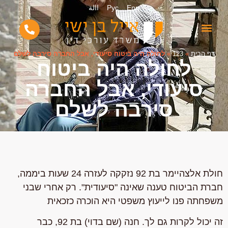
Eng
Рус
االة
דף הבית
»
123
»
לחולה היה ביטוח סיעודי, אבל החברה סירבה לשלם
לחולה היה ביטוח
סיעודי, אבל החברה
סירבה לשלם
חולת אלצהיימר בת 92 נזקקה לעזרה 24 שעות ביממה,
חברת הביטוח טענה שאינה "סיעודית". רק אחרי שבני
משפחתה פנו לייעוץ משפטי היא הוכרה כזכאית
זה יכול לקרות גם לך. חנה (שם בדוי) בת 92, כבר