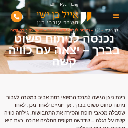
Eng
Рус
االة
דף הבית
»
123
»
נכנסה לניתוח פשוט בברך – יצאה עם כוויה קשה
נכנסה לניתוח פשוט
בברך – יצאה עם כוויה
קשה
רינת ניצן הגיעה למרכז הרפואי רמת אביב במטרה לעבור
ניתוח סחוס פשוט בברך. אך יומיים לאחר מכן, לאחר
שסבלה מכאבי תופת והסירה את התחבושות, גילתה כוויה
קשה על רגלה – שדרשה תקופת החלמה ארוכה. כעת היא