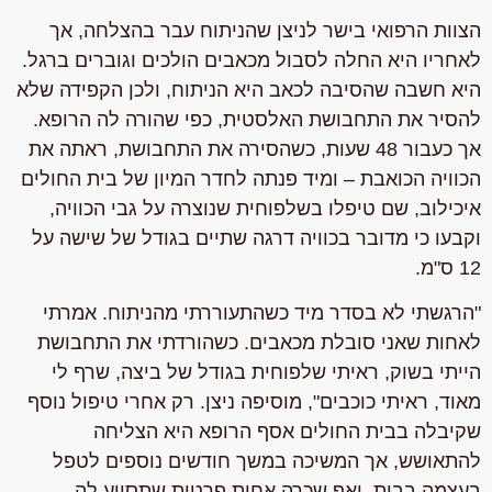
הצוות הרפואי בישר לניצן שהניתוח עבר בהצלחה, אך
לאחריו היא החלה לסבול מכאבים הולכים וגוברים ברגל.
היא חשבה שהסיבה לכאב היא הניתוח, ולכן הקפידה שלא
להסיר את התחבושת האלסטית, כפי שהורה לה הרופא.
אך כעבור 48 שעות, כשהסירה את התחבושת, ראתה את
הכוויה הכואבת – ומיד פנתה לחדר המיון של בית החולים
איכילוב, שם טיפלו בשלפוחית שנוצרה על גבי הכוויה,
וקבעו כי מדובר בכוויה דרגה שתיים בגודל של שישה על
12 ס"מ.
"הרגשתי לא בסדר מיד כשהתעוררתי מהניתוח. אמרתי
לאחות שאני סובלת מכאבים. כשהורדתי את התחבושת
הייתי בשוק, ראיתי שלפוחית בגודל של ביצה, שרף לי
מאוד, ראיתי כוכבים", מוסיפה ניצן. רק אחרי טיפול נוסף
שקיבלה בבית החולים אסף הרופא היא הצליחה
להתאושש, אך המשיכה במשך חודשים נוספים לטפל
בעצמה בבית, ואף שכרה אחות פרטית שתסייע לה.