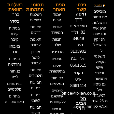
פרטי
מפת
תחומי
רשלנות
קשר
האתר
התמחות
רפואית
מובילים
חיפה
עמוד
רשלנות
בהריון
את תחום
דרך
הבית
רפואית
בלידה
הרשלנות
העצמאות
אודות
תאונות
הרפואית
בניתוח
82, ת"ד
המשרד
דרכים
ותביעות
קיצור
34049
הנזיקין
הצוות
תאונות
קיבה
מיקוד
בישראל
שלנו
עבודה
באבחון
ליווי
3133902
מדריכים
אובדן
סרטן
משפטי
כושר
טל': 04-
טפסים
בניתוח
מקצועי,
עבודה
והרדמה
8661515
עלינו
אישי
תאונות
בתקשורת
בניתוחי
פקס:
ובלתי
תלמידים
לייזר
לקוחות
מתפשר –
04-
תביעות
ממליצים
בניתוחים
עם ניסיון
8661414
ביטוח
פלסטיים
של
פיצויים
office@bilaw.co.il
ביטוח
למעלה
שהשגנו
בתחום
תל
לאומי
מ־25 שנה
ללקוחותינו
האורטופדיה
אביב
ואלפי לקוחות מרוצים.
תביעות
רח' י.ד.
חדשות
סיעוד