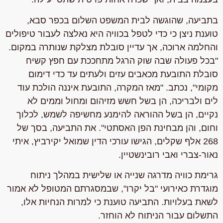
בתביעה, שהוגשה לבית המשפט השלום בכפר סבא,
טוענת ניצן כי כדי לטפל בכוויה היא נאלצה לעבור טיפולים
והחלמה ארוכה, אך עדיין סובלת מצלקת שנותרה במקום.
"בכל פעולה שבה שוק הרגל מתחככת עם חפץ קשיח
סובלת התובעת מכאבים עזים ולעתים עד כדי דימום
מקומי", נכתב. "מאז המקרה, התובעת איננה הולכת עוד
לים ולבריכה, הן בשל חשש מזיהום ומחול וממים לא
נקיים, הן בשל ההוראה להימנע מחשיפה לשמש, לכלוך
וחום, והן מבחינת הפן האסתטי". את התביעה, בסך של
268 אלף שקלים, הגישו עורכי הדין שמואל יקירביץ, איתי
נאור-צברי ואבי רובינשטיין.
גרימת כוויה מדרגה שנייה או שלישית במהלך ניתוח
מוגדרת כאירועי "בל יקרו", שבמסגרתם המטופל לא אמור
לשאת בעלויות. התביעה טוענת כי למרות הנחיות אלו,
התשלום עבור הניתוח לא הוחזר.