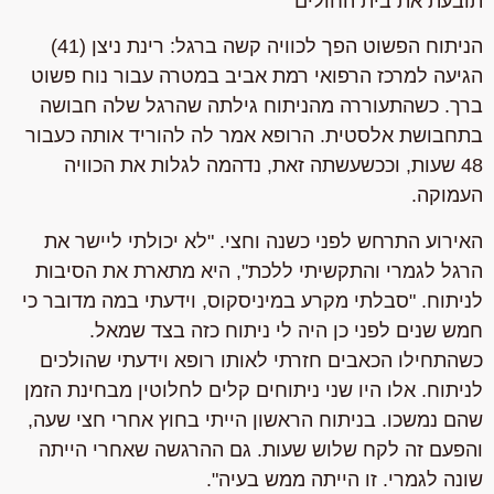
תובעת את בית החולים
הניתוח הפשוט הפך לכוויה קשה ברגל: רינת ניצן (41)
הגיעה למרכז הרפואי רמת אביב במטרה עבור נוח פשוט
ברך. כשהתעוררה מהניתוח גילתה שהרגל שלה חבושה
בתחבושת אלסטית. הרופא אמר לה להוריד אותה כעבור
48 שעות, וככשעשתה זאת, נדהמה לגלות את הכוויה
העמוקה.
האירוע התרחש לפני כשנה וחצי. "לא יכולתי ליישר את
הרגל לגמרי והתקשיתי ללכת", היא מתארת את הסיבות
לניתוח. "סבלתי מקרע במיניסקוס, וידעתי במה מדובר כי
חמש שנים לפני כן היה לי ניתוח כזה בצד שמאל.
כשהתחילו הכאבים חזרתי לאותו רופא וידעתי שהולכים
לניתוח. אלו היו שני ניתוחים קלים לחלוטין מבחינת הזמן
שהם נמשכו. בניתוח הראשון הייתי בחוץ אחרי חצי שעה,
והפעם זה לקח שלוש שעות. גם ההרגשה שאחרי הייתה
שונה לגמרי. זו הייתה ממש בעיה".