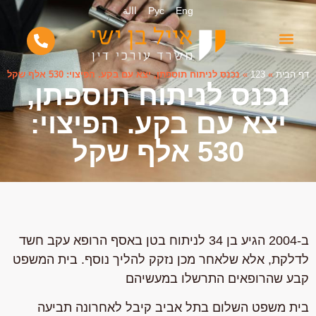
Eng
Рус
االة
דף הבית
»
123
»
נכנס לניתוח תוספתן, יצא עם בקע. הפיצוי: 530 אלף שקל
נכנס לניתוח תוספתן,
יצא עם בקע. הפיצוי:
530 אלף שקל
ב-2004 הגיע בן 34 לניתוח בטן באסף הרופא עקב חשד
לדלקת, אלא שלאחר מכן נזקק להליך נוסף. בית המשפט
קבע שהרופאים התרשלו במעשיהם
בית משפט השלום בתל אביב קיבל לאחרונה תביעה