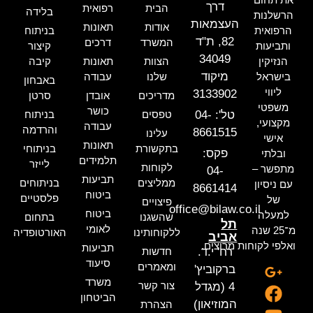
דרך
הבית
רפואית
בלידה
הרשלנות
העצמאות
אודות
תאונות
הרפואית
בניתוח
82, ת"ד
המשרד
דרכים
ותביעות
קיצור
34049
הנזיקין
הצוות
תאונות
קיבה
מיקוד
בישראל
שלנו
עבודה
באבחון
ליווי
3133902
מדריכים
אובדן
סרטן
משפטי
כושר
טל': 04-
טפסים
בניתוח
מקצועי,
עבודה
והרדמה
8661515
עלינו
אישי
תאונות
בתקשורת
בניתוחי
פקס:
ובלתי
תלמידים
לייזר
לקוחות
מתפשר –
04-
תביעות
ממליצים
בניתוחים
עם ניסיון
8661414
ביטוח
פלסטיים
של
פיצויים
office@bilaw.co.il
ביטוח
למעלה
שהשגנו
בתחום
תל
לאומי
מ־25 שנה
ללקוחותינו
האורטופדיה
אביב
ואלפי לקוחות מרוצים.
תביעות
רח' י.ד.
חדשות
סיעוד
ומאמרים
ברקוביץ'
משרד
צור קשר
4 (מגדל
הביטחון
המוזיאון)
הצהרת