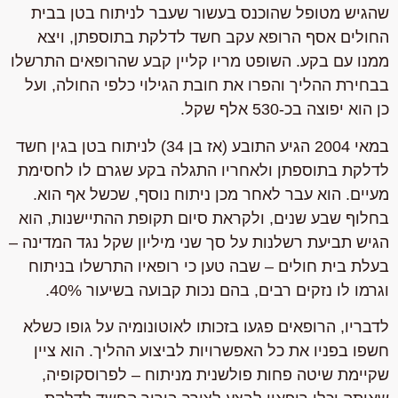
שהגיש מטופל שהוכנס בעשור שעבר לניתוח בטן בבית
החולים אסף הרופא עקב חשד לדלקת בתוספתן, ויצא
ממנו עם בקע. השופט מריו קליין קבע שהרופאים התרשלו
בבחירת ההליך והפרו את חובת הגילוי כלפי החולה, ועל
כן הוא יפוצה בכ-530 אלף שקל.
במאי 2004 הגיע התובע (אז בן 34) לניתוח בטן בגין חשד
לדלקת בתוספתן ולאחריו התגלה בקע שגרם לו לחסימת
מעיים. הוא עבר לאחר מכן ניתוח נוסף, שכשל אף הוא.
בחלוף שבע שנים, ולקראת סיום תקופת ההתיישנות, הוא
הגיש תביעת רשלנות על סך שני מיליון שקל נגד המדינה –
בעלת בית חולים – שבה טען כי רופאיו התרשלו בניתוח
וגרמו לו נזקים רבים, בהם נכות קבועה בשיעור 40%.
לדבריו, הרופאים פגעו בזכותו לאוטונומיה על גופו כשלא
חשפו בפניו את כל האפשרויות לביצוע ההליך. הוא ציין
שקיימת שיטה פחות פולשנית מניתוח – לפרוסקופיה,