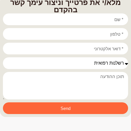
מלא/י את פרטייך וניצור עימך קשר
בהקדם
Send