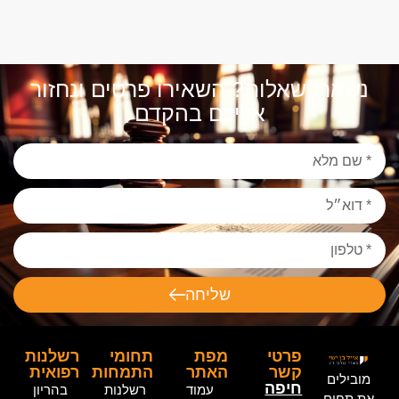
נשארו שאלות? השאירו פרטים ונחזור
אליכם בהקדם
שליחה
פרטי
מפת
תחומי
רשלנות
קשר
האתר
התמחות
רפואית
מובילים
חיפה
עמוד
רשלנות
בהריון
את תחום