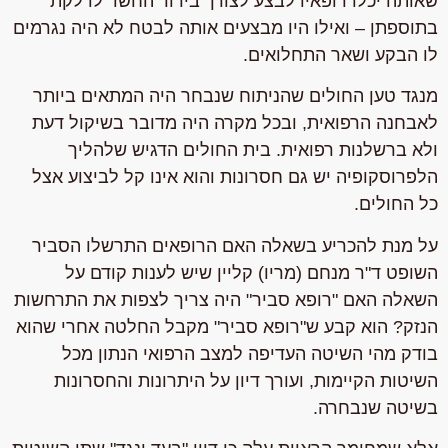
שאותה יכלו רופאיו לבצע לצורך בירור החשד לדלקת
בתוספתן – ואילו היו מבצעים אותה לבטח לא היה נגרמים
לו הבקע ושאר התחלואים.
מנגד טען החולים שהניתוח שנבחר היה המתאים ביותר
לאבחנה הרפואית, ובכל מקרה היה מדובר בשיקול דעת
ולא ברשלנות רפואית. בית החולים הדגיש שלהליך
הלפרוסקופיה יש גם חסרונות והוא אינו קל לביצוע אצל
כל החולים.
על מנת להכריע בשאלה האם הרופאים התרשלו הסביר
השופט ד"ר מנחם (מריו) קליין שיש לענות קודם על
השאלה האם "רופא סביר" היה צריך לצפות את התרחשות
הנזק? הוא קבע ש"רופא סביר" מקבל החלטה אחרי שהוא
בודק מהי השיטה העדיפה למצב הרפואי הנתון מכל
השיטות הקיימות, ועורך דיון על היתרונות והחסרונות
בשיטה שנבחרה.