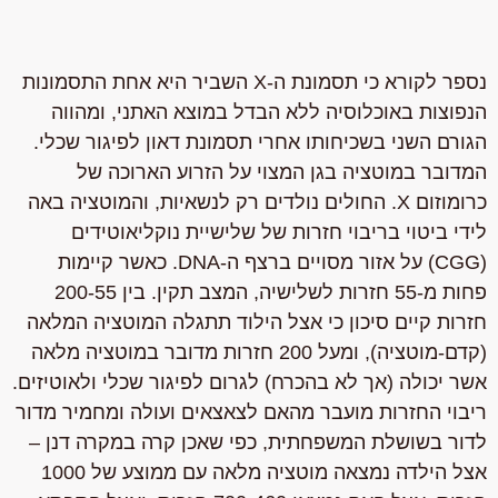
נספר לקורא כי תסמונת ה-X השביר היא אחת התסמונות
הנפוצות באוכלוסיה ללא הבדל במוצא האתני, ומהווה
הגורם השני בשכיחותו אחרי תסמונת דאון לפיגור שכלי.
המדובר במוטציה בגן המצוי על הזרוע הארוכה של
כרומוזום X. החולים נולדים רק לנשאיות, והמוטציה באה
לידי ביטוי בריבוי חזרות של שלישיית נוקליאוטידים
(CGG) על אזור מסויים ברצף ה-DNA. כאשר קיימות
פחות מ-55 חזרות לשלישיה, המצב תקין. בין 200-55
חזרות קיים סיכון כי אצל הילוד תתגלה המוטציה המלאה
(קדם-מוטציה), ומעל 200 חזרות מדובר במוטציה מלאה
אשר יכולה (אך לא בהכרח) לגרום לפיגור שכלי ולאוטיזים.
ריבוי החזרות מועבר מהאם לצאצאים ועולה ומחמיר מדור
לדור בשושלת המשפחתית, כפי שאכן קרה במקרה דנן –
אצל הילדה נמצאה מוטציה מלאה עם ממוצע של 1000