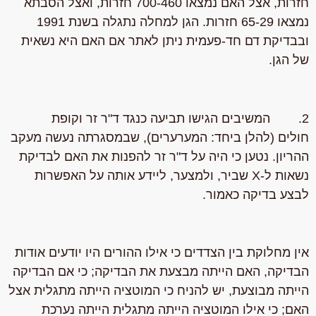
חזרות, אצל האם נמצאו 700-460 חזרות, ואצל הסבתא
נמצאו 65-29 חזרות. הגן למחלה נתגלה בשנת 1991
ובבדיקת דם חד-פעמית ניתן לאתר אם האם היא נשאית
של הגן.
2. המשיבים הגישו תביעה כנגד ד"ר זר וקופת
חולים (להלן ביחד: המערערים), שבמסגרתה נעשה מעקב
ההריון. נטען כי היה על ד"ר זר להפנות את האם לבדיקת
נשאות ל-X שביר, ולמצער, ליידע אותה על האפשרות
לבצע בדיקה כאמור.
אין מחלוקת בין הצדדים כי אילו ההורים היו יודעים אודות
הבדיקה, האם הייתה מבצעת את הבדיקה; כי אם הבדיקה
הייתה מבוצעת, יש להניח כי המוטציה הייתה מתגלית אצל
האם; כי אילו המוטציה הייתה מתגלית הייתה נערכת