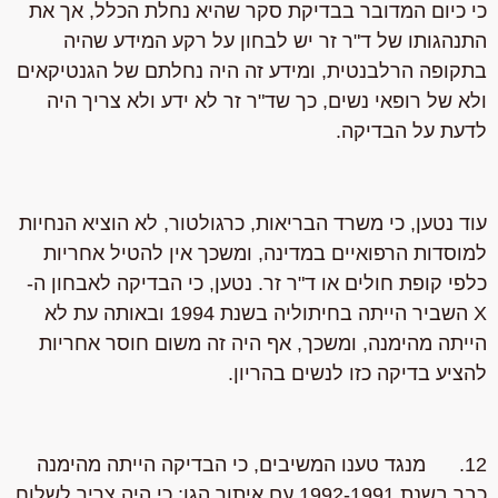
כי כיום המדובר בבדיקת סקר שהיא נחלת הכלל, אך את
התנהגותו של ד"ר זר יש לבחון על רקע המידע שהיה
בתקופה הרלבנטית, ומידע זה היה נחלתם של הגנטיקאים
ולא של רופאי נשים, כך שד"ר זר לא ידע ולא צריך היה
לדעת על הבדיקה.
עוד נטען, כי משרד הבריאות, כרגולטור, לא הוציא הנחיות
למוסדות הרפואיים במדינה, ומשכך אין להטיל אחריות
כלפי קופת חולים או ד"ר זר. נטען, כי הבדיקה לאבחון ה-
X השביר הייתה בחיתוליה בשנת 1994 ובאותה עת לא
הייתה מהימנה, ומשכך, אף היה זה משום חוסר אחריות
להציע בדיקה כזו לנשים בהריון.
12. מנגד טענו המשיבים, כי הבדיקה הייתה מהימנה
כבר בשנת 1992-1991 עם איתור הגן; כי היה צריך לשלוח