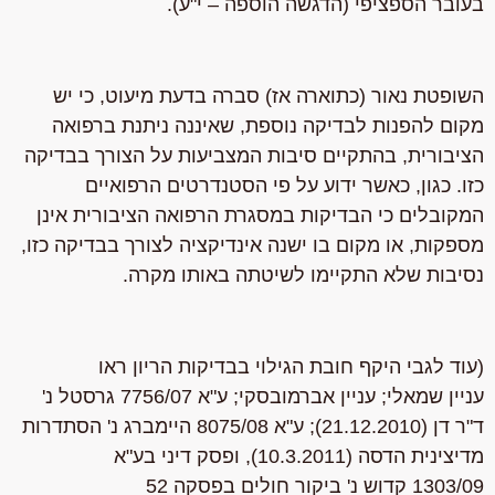
בעובר הספציפי (הדגשה הוספה – י"ע).
השופטת נאור (כתוארה אז) סברה בדעת מיעוט, כי יש
מקום להפנות לבדיקה נוספת, שאיננה ניתנת ברפואה
הציבורית, בהתקיים סיבות המצביעות על הצורך בבדיקה
כזו. כגון, כאשר ידוע על פי הסטנדרטים הרפואיים
המקובלים כי הבדיקות במסגרת הרפואה הציבורית אינן
מספקות, או מקום בו ישנה אינדיקציה לצורך בבדיקה כזו,
נסיבות שלא התקיימו לשיטתה באותו מקרה.
(עוד לגבי היקף חובת הגילוי בבדיקות הריון ראו
עניין שמאלי; עניין אברמובסקי; ע"א 7756/07 גרסטל נ'
ד"ר דן (21.12.2010); ע"א 8075/08 היימברג נ' הסתדרות
מדיצינית הדסה (10.3.2011), ופסק דיני בע"א
1303/09 קדוש נ' ביקור חולים בפסקה 52