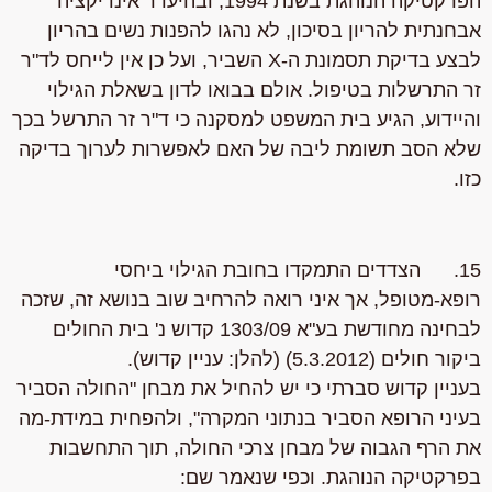
הפרקטיקה הנוהגת בשנת 1994, ובהיעדר אינדיקציה
אבחנתית להריון בסיכון, לא נהגו להפנות נשים בהריון
לבצע בדיקת תסמונת ה-X השביר, ועל כן אין לייחס לד"ר
זר התרשלות בטיפול. אולם בבואו לדון בשאלת הגילוי
והיידוע, הגיע בית המשפט למסקנה כי ד"ר זר התרשל בכך
שלא הסב תשומת ליבה של האם לאפשרות לערוך בדיקה
כזו.
15. הצדדים התמקדו בחובת הגילוי ביחסי
רופא-מטופל, אך איני רואה להרחיב שוב בנושא זה, שזכה
לבחינה מחודשת בע"א 1303/09 קדוש נ' בית החולים
ביקור חולים (5.3.2012) (להלן: עניין קדוש).
בעניין קדוש סברתי כי יש להחיל את מבחן "החולה הסביר
בעיני הרופא הסביר בנתוני המקרה", ולהפחית במידת-מה
את הרף הגבוה של מבחן צרכי החולה, תוך התחשבות
בפרקטיקה הנוהגת. וכפי שנאמר שם: