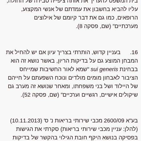
בית המשפט להעריך את אותה ציפייה סבירה של החולה,
עליו להביא בחשבון את עמדתם של אנשי המקצוע,
הרופאים, כמו גם את דבר קיומם של אילוצים
מערכתיים" (שם, פסקה 8).
16. בעניין קדוש, הותרתי בצריך עיון אם יש להחיל את
המבחן המוצע גם על בדיקות הריון, באשר נושא זה הוא
בבחינת
sui generis
"שמא לאור החשיבות שמייחס
הציבור לאבחון מומים מולדים ונוכח השפעתם על חייהם
של היילוד ושל בני משפחתו, ומאחר שנושא זה מערב גם
שיקולים אישיים, רגשיים וערכיים" (שם, פסקה 52).
בע"א 2600/09 מכבי שירותי בריאות נ' ס' (10.11.2013)
(להלן: עניין מכבי שירותי בריאות) סקרתי את הגישות
בפסיקה בנושא היקף חובת הגילוי בהקשר של בדיקות