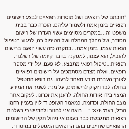
"חובתם של רופאים ושל מוסדות רפואיים לבצע רישומים
רפואיים בזמן אמת ולשמור עליהם, הוכרה כבר בבית
משפט זה…במקרים מסוימים עשוי העדרו של רישום
מסודר, של מהלך המחלה ושל הטיפול בה, לפגוע בטיפול
הנאות עצמו, בזמן אמת…
במקרה כזה עשוי הפגם ברישום
להוביל, הוא עצמו, למסקנה בדבר קיומה של רשלנות
רפואית.
..טיפול רפואי מתבצע, לא פעם, על ידי מספר
רופאים, ואלה מצדם מסתמכים על רישומים רפואיים
לצורך העברת מידע מאחד לרעהו. גם רופא המטפל
בחולה לבדו זקוק לרישומים, על מנת לשמר את המידע
המצוי בידו אודות החולה, לרענן את זכרונו, לעקוב אחר
מצב החולה, וכדומה. כמאמר השופט ד' לוין בעניין רחמן
הנ"ל, בעמ' 376:
"… רואה אני לחזור ולהדגיש כי רשלנות
רפואית מתגבשת כבר בעצם אי-ניהול תקין של הרישומים
הרפואיים שחייבים בהם הרופאים המטפלים במוסדות