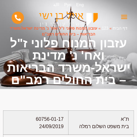
Eng
Рус
االة
דף הבית
»
123
»
עזבון המנוח פלוני ז"ל ואח' נ' מדינת ישראל-משרד
הבריאות – בית החולים רמב"ם
עזבון המנוח פלוני ז"ל
ואח' נ' מדינת
ישראל-משרד הבריאות
– בית החולים רמב"ם
ת"א
60756-01-17
בית משפט השלום רמלה
24/09/2019