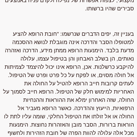
מקצועי
, לצפות אפשרות של נפילה ולקדם פניה באמצעים
סבירים שהיו ברשותו.
בעניין זה, יפים הדברים שנרשמו: "חובת הרופא להציע
למטופלו הסבר והדרכה אינה מוגבלת לנושא ההסכמה
מדעת בלבד.
הימנעות הרופא ממתן מידע, הדרכה ואזהרה
נאותים, הן בשלב האבחון והן בטיפול עצמו, עלולה
להיקבע כרשלנות.
אכן, הרופא אינו יכול להיצמד לצמיתות
אל חולה מסוים, או לפקח על כל פרט ופרט של הטיפול.
לעתים קרובות חייב הרופא להטיל על החולה את
האחריות למימוש חלק של הטיפול. הרופא חייב לסמוך על
החולה, שזה האחרון ימלא את ההוראות וההנחיות
הרפואיות, הייעוץ וההדרכה. כאשר הרופא מעביר אל
החולה או אל זולתו את הטיפול החלקי,
שומה עליו לתת לו
הוראות ברורות, הסבר מובן והאזהרות נחוצות. הימנעות
מכל אלה עלולה להוות הפרה של חובת הזהירות ולחשוף