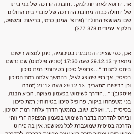
את הרופא לאחריות לנזק
…
חובת ההדרכה של בני ביתו
של החולה כבדה מחובת ההדרכה של עובדי בית החולים
שבו מאושפז החולה
" (פרופ' אמנון כרמי, בריאות ומשפט,
חלק א' עמודים 377-378).
אכן, כפי שציינה הנתבעת בסיכומיה, ניתן למצוא רישום
מתאריך 29.12.13 שעה 17:30 (סוניה פילמוס) שם נרשם
ביחס למנוח: "…פרופיל סיכון בטיחותי: רמת סיכון
בסיסי", אך כפי שהוצג לעיל, בהמשך עלתה רמת הסיכון.
וכן ברישום מתאריך 29.12.13 שעה 21:12 (זהבה
איסקוב): "…הודרך לשימוש בפעמון מצוקה, הביע הבנה,
בני משפחתו ביקור, פרופיל סיכון בטיחותי: רמת סיכון
בסיסית…". ואולם, שוב, בהמשך הדרך עלתה רמת הסיכון,
וביחס להדרכה בדבר השימוש בפעמון המצוקה הרי זוהי
הדרכה בסיסית שמועברת לכל מאושפז,
אין בה פירוט
מכוון סיכון
ומתוך תוכה היא אינה מכוונת בהכרח, להדרכה