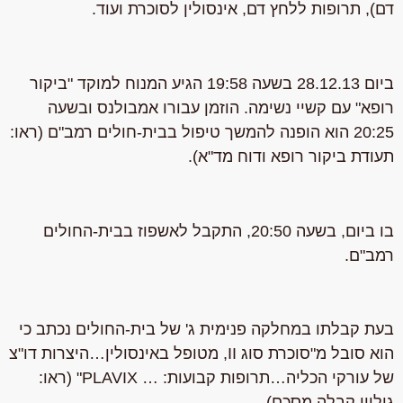
דם), תרופות ללחץ דם, אינסולין לסוכרת ועוד.
ביום 28.12.13 בשעה 19:58 הגיע המנוח למוקד "ביקור
רופא" עם קשיי נשימה. הוזמן עבורו אמבולנס ובשעה
20:25 הוא הופנה להמשך טיפול בבית-חולים רמב"ם (ראו:
תעודת ביקור רופא ודוח מד"א).
בו ביום, בשעה
20:50,
התקבל לאשפוז בבית-החולים
רמב"ם.
בעת קבלתו במחלקה פנימית ג' של בית-החולים נכתב כי
הוא סובל מ"סוכרת סוג II, מטופל באינסולין…היצרות דו"צ
של עורקי הכליה…
תרופות קבועות: …
PLAVIX
"
(ראו:
גיליון קבלה מסכם).