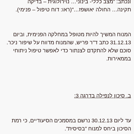
ונכתב: "מצב כללי- בינוני… נוירולוגית – בדיקה
תקינה…
החולה יאושפז…"
(ראו: דוח טיפול – פנימי).
המנוח המשיך להיות מטופל במחלקה הפנימית, וביום
31.12.13 כתב ד"ר פריש, שהמנוח מדווח על שיפור ניכר.
סוכם שלא להתקדם לצנתור כדי לאפשר טיפול ניתוחי
בממאירות.
ב. סיכון לנפילה בדרגה 3:
עד ליום 30.12.13 נרשם במסמכים הסיעודיים, כי רמת
הסיכון ביחס למנוח "בסיסית".