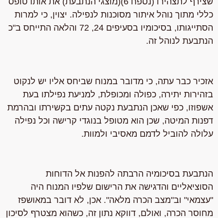
שצירף לתצהירו
(נספח 6)(מוצגי הנתבעת) את אותו טופס
כללי מתוך נוהל איתור מסוכנות לנפילה. יצוין, כי למרות
הסתייגותו, בסיכומיו בסעיפים 24, 72 והלאה התייחס ב"כ
הנתבעת לנוהל זה.
אזכיר כבר עתה, כי מדובר במנוח שביחס אליו יש
לנקוט
בזהירות יתירה, כפולה ומכופלת
, למניעת נפילתו בעת
אשפוזו, כפי שאכן הנתבעת נקטה עתים בקשירתו ובהרמת
דפנות המיטה, שכן הוא מטופל בנוגדי קרישה
וכל נפילה
עלולה להוביל לדמם מאסיבי ולמוות
.
הנתבעת בסיכומיה הרבתה להפנות אל הדוחות
הסוציאליים והדגישה את הרישום שלפיו המנוח היה
"עצמאי" וב"מצב הכרה מלאה". אכן, לא דובר במאושפז
מחוסר הכרה, ואולם, דווקא נתון זה, כשהוא מצטרף לסיכון