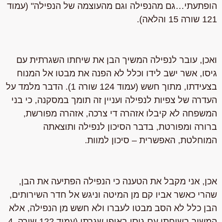
הופתעתי
…גם מהנפילה וגם מהעוצמה של הנפילה" (עמוד
121 שורה 15 והלאה).
ואכן, עובר לנפילה המשיך הבן את שיחתו השגרתית עם
גיסו, אשר ישב לידו וכלל לא הפנה את מבטו אל המנוח
בצעידתו, מתוך חשש (עמוד 124 שורה 1). הדבר מלמד על
העדרה של צפיות לנפילה ועניין זה תומך במסקנה, כי בני
המשפחה לא קיבלו אזהרה די צרכה, אזהרה מפורשת,
ברורה ומפורטת, בדבר הסיכון לנפילה ותוצאתה
המוחלטת, האפשרית – סיכון למוות.
אכן, אני מקבל את הטענה כי הנפילה הפתיעה את הבן
,
שהרי כאשר אביו קם מן המיטה וניגש אל חדר השירותים,
הבן כלל לא הסב מבטו לעברו ולא חשש מן הנפילה, אלא
המשיך בשיחתו עם גיסו באופן שגרתי (עמוד 122 שורה 4