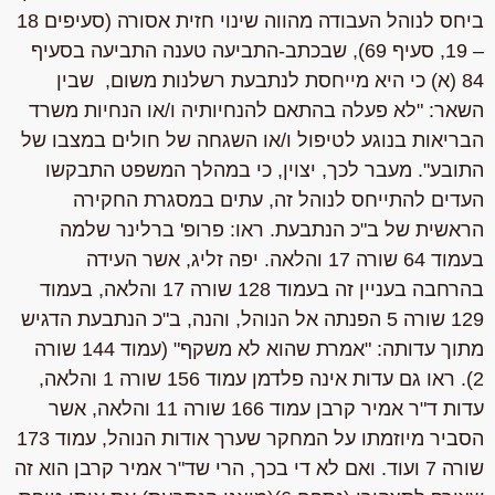
ביחס לנוהל העבודה מהווה שינוי חזית אסורה (סעיפים 18
– 19, סעיף 69), שבכתב-התביעה טענה התביעה בסעיף
84 (א) כי היא מייחסת לנתבעת רשלנות משום, שבין
השאר: "
לא פעלה בהתאם להנחיותיה
ו/או הנחיות משרד
הבריאות בנוגע לטיפול ו/או השגחה של חולים במצבו של
התובע". מעבר לכך, יצוין, כי במהלך המשפט התבקשו
העדים להתייחס לנוהל זה, עתים במסגרת החקירה
הראשית של ב"כ הנתבעת. ראו: פרופ' ברלינר שלמה
בעמוד 64 שורה 17 והלאה. יפה זליג, אשר העידה
בהרחבה בעניין זה בעמוד 128 שורה 17 והלאה, בעמוד
129 שורה 5 הפנתה אל הנוהל, והנה, ב"כ הנתבעת הדגיש
מתוך עדותה: "אמרת שהוא לא משקף" (עמוד 144 שורה
2). ראו גם עדות אינה פלדמן עמוד 156 שורה 1 והלאה,
עדות ד"ר אמיר קרבן עמוד 166 שורה 11 והלאה, אשר
הסביר מיוזמתו על המחקר שערך אודות הנוהל, עמוד 173
שורה 7 ועוד. ואם לא די בכך, הרי שד"ר אמיר קרבן
הוא זה