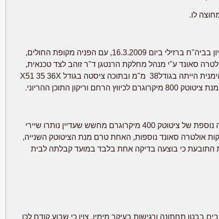
חוצה לו.
7. להלן השתלשלות העניינים: התובעת פנתה לראשונה לחדר המיון בביה"ח ברזילי ביום 16.3.2009, עם הפניה מקופת החולים,
טרה סאונד ע"י מנהל מחלקת הרנטגן ד"ר זוהב לצד טכנאית,
שהדגימה שק היריון קטן מאוד, ומסביבו נצפו קרישי דם. השחלה הימנית הייתה בגודל38 מ"מ ובתוכה ציסטה בגודל X51 35 36X
קון התוכן ההריוני.
8. בלילה שבין יום 16.3.2009 ליום 17.3.2009 ניתנה לתובעת מנה נוספת של ציטוטק 400 מיקרוגרם מחשש שעדיין נותרו שיירי
קות אולטרה סאונד נוספות, האחת טרם מנת הציטוטק השנייה,
נת התובעת כי בוצעה בדיקה אחת בלבד במועד קבלתה לבית
 עקב כאבים בבטן תחתונה ורגישות בעיקר מימין. צוין כי שבוע קודם לכן