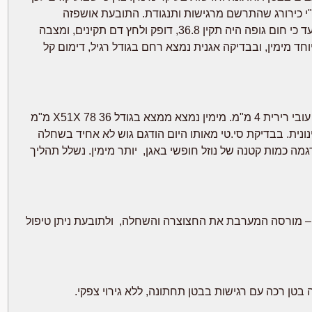
"י כירורג שהתרשם מרגישות ותנגודת. התובעת אושפזה
במחלקת נשים לצרכי בירור והשגחה. במועד קבלתה למחלקה תועד כי חום גופה היה תקין 36.8, דופק ולחץ דם תקינים, ומצבה
חד מימין, ובבדיקה אגנית נמצא רחם בגודל רגיל, דימום קל
בבדיקת אולטרה סאונד ביום 23.3.2009 הודגם רחם בגודל רגיל, עובי רירית 4 מ"מ. מימין נמצא ממצא בגודל 36 X51X 78 מ"מ
ינונית. בבדיקת סי.טי מאותו היום הודגם גוש לא אחיד בשחלה
דלקתי. הודגמה כמות קטנה של נוזל חופשי באגן, יותר מימין. נשלל תהליך
 – מורסה המערבת את החצוצרה והשחלה, ולתובעת ניתן טיפול