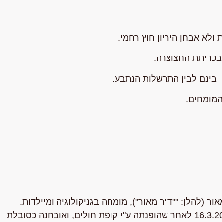
א אבחן היריון חוץ רחמי.
 בכריתת החצוצרה.
 בינם לבין התרשלות הנתבע.
המומחים.
ור (להלן: "
"ד"ר מאור
"), מומחה בגניקולוגיה ומיילדות.
המומחה ציין כי התובעת הגיעה לבית החולים ביום 16.3.2009 לאחר שהופנתה ע"י קופת חולים, ואובחנה כסובלת