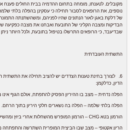
מקובלים. לטענתו, מומחה בתחום ההדמיה בבית החולים פענח את
נוספים, את הרופאים לסבור תחילה כי עסקינן בהפלה בלתי שלמ
של דלקת באגן לאור הנתונים שהיו לפניהם, ומשהשתנתה התמונה 
הבדיקות ומצבה הקליני של התובעת ואבחנו את מצבה כפקיעה של ג
שבדיעבד, כי הרופאים התרשלו בטיפול בתובעת, ולכל היותר ניתן
התשתית העובדתית
6. לצורך בחינת טענות הצדדים יש להציב תחילה את התשתית ה
הדיון, כדלקמן:
הפלה נדחית – מצב בו ההיריון הפסיק להתפתח, אולם הגוף אינו 
הפלה בלתי שלמה – הפלה בה נשארים חלקי היריון בתוך הרחם.
הורמון בטא CHG – הורמון המופרש מהשחלות אחרי ביוץ ומהשיליה במהלך ההיריון.
הריון אקטופי – מצב שבו הביצית המופרית השתרשה והתפתחה מ