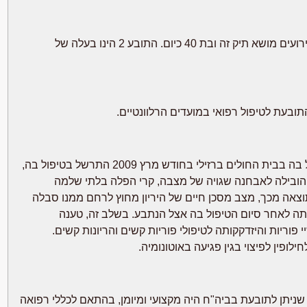
2. התובעת 1 ילידת 6.2.1979 הייתה בת 30 במועד הרלוונטי לאירועים מושא תיק זה ובת 40 כיום. התובע 2 הינו בעלה של
4. בתביעה נטען כי הצוות הרפואי אשר בדק את התובעת 1 וטיפל בה בבית החולים ברזילי בחודש מרץ 2009 התרשל בטיפול בה,
 הובילה לאבחנה שגויה של מצבה, קרי הפלה בלתי שלמה
וצאה מכך, מצב מסכן חיים של היריון מחוץ לרחם ממנו סבלה
נתה לאחר סיום הטיפול בה אצל הנתבע. בשלב זה, טענה
וריות והיזדקקותה לטיפולי פוריות קשים והריונות קשים.
לופין לפיצוי בגין פגיעה באוטונומיה.
שניתן לתובעת בביה"ח היה מקצועי ומיומן, בהתאם לכללי רפואה