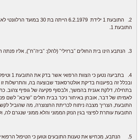
התובעת 1.
3. הנתבע הינו בית החולים "ברזילי" (להלן: "ביה"ח"), אליו פנתה התובעת לטיפול רפואי במועדים הרלוונטיים.
ובכלל זה בפיענוח בדיקת אולטרסאונד שבוצעה בה, והתרשלות זו
בתחילה, דלקת אגנית בהמשך, ולבסוף פקיעה של גופיף צהוב. כת
לאמיתו של דבר, אובחן באיחור ניכר בבית חולים "שיבא" לשם פ
התובעת, הצריך מצבה ניתוח לכריתת החצוצרה, מה שהוביל לקשיי פ
התובעת עותרת לפיצוי בגין הנזק הממוני והלא ממוני שנגרם לה, ולחי
5. הנתבע, מכחיש את טענות התובעים וטוען כי הטיפול הרפואי 