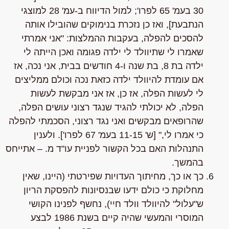
30 בעמ' 65 לפרו'; למול הדיווח ב-עמ' 28 למוצגי
הנתבעת],
ואז כן נזכרת
בנימוקים שהובילו אותה
להסכים להפלה, בעקבות ההמלצות:
"אני אמרתי
שאמרו לי שתיוולד לי ילדה פגומה ואכן הייתה לי
ילדה בת 8, בת שנה ו-4 חודשים בבית, אני נכה, אז
אם עומדת להיוולד ילדה כזאת נכה וכולם ממליצים
לי לעשות הפלה, אז כן, אז אני מבקשת לעשות
הפלה, לא יכולתי להגיד שנגד רצוני עושים הפלה,
שהרופאים מבקשים ואני נגד רצוני, הסכמתי להפלה
כי אמרו לי,"
[ש' 11-15 בעמ' 67 לפרו']. ולענין
התנהלות האם בכל הקשור לפניית עו"ד מ. – אתייחס
בהמשך.
כך או כך, מחיתוך העדויות שפירטתי (היינו, שאין
מחלוקת כי כולם ידעו שבנסיונות להפסקת הריון
ש"עלול" להיוולד וולד חיי),
נחשף לפנינו הקושי
המוסרי והמעשי שהיה קיים בשנת 1986 לבצע