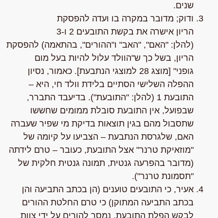
שנים
.
ודוק; מדובר במקרה בו ועדה להפסקת
הריון
אישרה
את בקשת התובעים 2 ו-3
(להלן:
"האם"
,
"האב"
ו
"ההורים"
, בהתאמה) להפסקת
הריון, בשל כך ש
"הוולד עלול להיות בעל מום
גופני"
[מוצג 28 למוצגי הנתבעת]. כאמור, נסיון
ההפלה השלישי הסתיים בלידת וולד חי, היא –
התובעת 1 (להלן:
"התובעת"
). בדיעבד התברר,
שבפועל, אין התובעת סובלת ממומים שחששו
שתסבול מהם בגין תוצאות בדיקת מי שפיר שעברה
האם, שלגרסת הנתבעת – הצביעו על קיומה של
"מוזאיקת טרנר" אצל התובעת, כעובר – טרם לידתה
(מדובר בהפרעה גנטית, תמונה גנטית חלקית של
"תסמונת טרנר").
אעיר, כי התובעים טוענים (הן בכתב התביעה והן
בכתב התביעה המתוקן) כי טרם החלטת ההורים
לבקש הפלת התובעת, נמסר להורים על ידי צוות