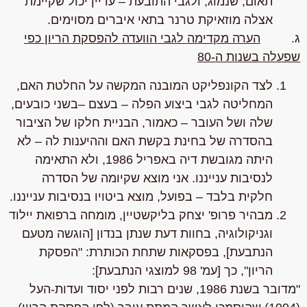
תאום, שנמוג, ולגבי התובעת – עדיין יכול שקיימת
אצלה מוזאיקת טרנר בתאי איברים מסוימים.
ג.
הערה מקדימה לגבי הוועדה להפסקת הריון כפי
שפעלה בשנות ה-80
לצד הקונפליקט המובנה המקשה על החלטת האם,
המחליטה לגבי ביצוע הפלה – בעצם –
בשני כובעים
,
שלה ושל העובר – כאמור,
הבניית חלקו של הציבור
בהסדרה של בחינת בקשת האם וההיענות לה – לא
היתה מגובשת דיה באפריל 1986
, ולא התאימה
לנסיבות ענייננו. אני מוצא שקיומה של הסדרה
חלקית בלבד – בפועל, מוצא ביטויו בנסיבות ענייננו.
מבהיר פרופ' יצחק בליקשטיין, מומחה ברפואת יילוד
וגניקולוגיה, בחוות דעת שנתן בנדון [הוגשה מטעם
הנתבעת], בפסקאות שתחת הכותרת: "הפסקת
הריון", כך [עמ' 98 למוצגי הנתבעת]:
"מדובר בשנת 1986, שנים רבות לפני יסוד ועדות-העל