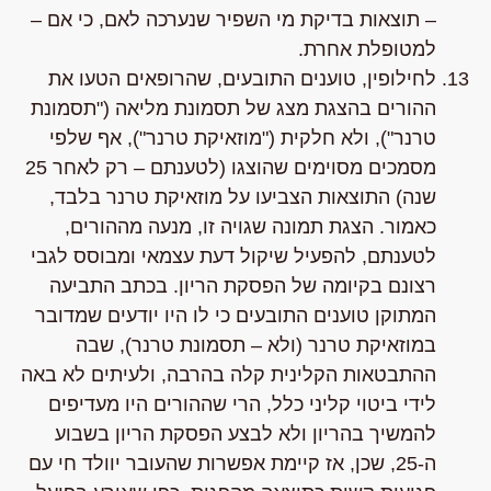
– תוצאות בדיקת מי השפיר שנערכה לאם, כי אם –
למטופלת אחרת.
לחילופין, טוענים התובעים,
שהרופאים הטעו את
ההורים בהצגת מצג של תסמונת מליאה ("תסמונת
טרנר"), ולא חלקית ("מוזאיקת טרנר"), אף שלפי
מסמכים מסוימים שהוצגו (לטענתם – רק לאחר 25
שנה) התוצאות הצביעו על מוזאיקת טרנר בלבד,
כאמור. הצגת תמונה שגויה זו, מנעה מההורים,
לטענתם, להפעיל שיקול דעת עצמאי ומבוסס לגבי
רצונם בקיומה של הפסקת הריון. בכתב התביעה
המתוקן טוענים התובעים כי לו היו יודעים שמדובר
במוזאיקת טרנר (ולא – תסמונת טרנר), שבה
ההתבטאות הקלינית קלה בהרבה, ולעיתים לא באה
לידי ביטוי קליני כלל, הרי שההורים היו מעדיפים
להמשיך בהריון ולא לבצע הפסקת הריון בשבוע
ה-25, שכן, אז קיימת אפשרות שהעובר יוולד חי עם