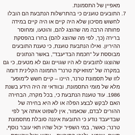
מאפיין של התסמונת.
התובעים טוענים כי בהתרשלות הנתבעת הם הובלו
לחשוש מסיכון שלא היה קיים או היה קיים במידה
פחותה הרבה מה שהוצג להם, והוטעו, ומחוסר
ברירה (כך, לפי מה שהוצג להם) בחרו בהפסקת
ההיריון. ואילו הנתבעת טוענת, כי טענת התובעים
מבוססת על "חכמת הבדיעבד", באשר הנתונים
שהוצגו לתובעים לא היו שגויים וגם לא מטעים, כי גם
במקרה של "מוזאיקת טרנר" התמונה הקלינית דומה
לזו של תסמונת טרנר, היינו – קיים חשש ל"מופע"
מלא של מומי התסמונת, ובוודאי זה היה הידע בשנת
1986. עוד טוענת הנתבעת כי, בכל מקרה,
הבחירה
האם לבקש לבצע הפלה או לא היא בחירה של
ההורים לבדם
, שכאמור, אין לשפוט אותה אך לפי
שבדיעבד נודע כי התובעת איננה סובלת מתסמונת
טרנר; כאשר, במי השפיר יכול שהיו תאי עובר נוסף,