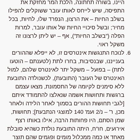
היינו,
בשורה תחתונה, הלכת המר מחזקת את
התפיסה, שיש לייחס לאותו עובר ששוקלים להפילו
בשלב החיות – את הרצון, הנפרד שלו, לחיות, בכל
מחיר;
ובשל סיכויי החיות של אותו עובר, למרות
הפלה ("בשלב החיות"), אף – יש ליתן לרצונו זה
משקל ראוי.
לנוכח התנגשות אינטרסים זו, לא ייפלא שההורים
בענייננו, שבנסיבות, בחרו לתת (לטענתם – הוטעו
לתת) – בפועל – משקל
יתר
לאינטרס
שלהם
, למול
האינטרס של העובר (התובעת), לכשנולדה התובעת
ללא סימנים לקיומה של התסמונת, מצאו עצמם
ברגשות ותחושות אשמה שנאלצו להתמודד איתם
[לגבי תחושות ההורים בסמוך לאחר הלידה ולאחר
מכן, ר' –
נ/2
ועמ' 140 למוצגי הנתבעת]; תחושות,
שמן הסתם, היו פחותות הרבה, אילו באותו רצף
אירועים,
חו"ח
, היתה התובעת נולדת כשהיא סובלת
מאחד או כמה ממכלול מומים ופגמים שהם תוצר