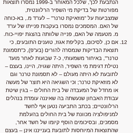
הנתבעת לכך,
שלכל המאוחר ב-1999
נמסרו תוצאות
מפורטות של בדיקת מי השפיר הרלוונטית,
שמצביעות על "מוזאיקת טרנר" – לעו"ד מ., בא-כוחה
של האם. המסמכים נמסרו בעקבות פנייתו של עו"ד
מ. מטעמה של האם, פנייה שלוותה בהצגת יפויי-כוח.
אם כן,
לסיכום, בקליפת אגוז, טוענים התובעים
, כי
תוצאת הבדיקות שנמסרה להורים (בע"פ), כ"תסמונת
טרנר", באיחור משמעותי,
כ-7 שבועות
לאחר מועד
נטילת דגימת מי השפיר, היתה
שגויה
, היינו, בעצם –
לתובעת לא היתה מעולם – לא תסמונת טרנר וגם
לא מוזאיקת טרנר; וכי השגיאה היא תוצר של מעשה
או מחדל של המעבדה של בית החולים – בגין שיטת
עבודת האבחון שנעשתה בה שאיננה עומדת בנהלים
הרלוונטיים; בכתב התביעה נטען אף לחשד
למניפולציה מכוונת של בית החולים בהעלמת
מסמכים, ובסיכומים הוסף קיומו של חשד אחר,
שהתוצאות המיוחסות לתובעת בענייננו אינן – בעצם