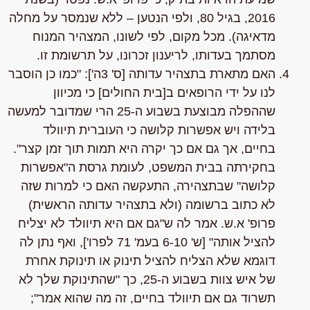
2016, בגיל 80, ולפי הנטען – ללא שנמסר על מחלה
מדאיגה). מכל מקום, לפי לשונו, המצהיר המנוח
מסתמך בעדותו, לריענון זכרונו, על תרשומת זו.
האם מתארת בתצהיר עדותה [ס' 3ה']:
"כמו כן הוסבר
לנו על ידי הרופאים ב
[בית החולים]
כי מכיוון
שההפלה מבוצעת בשבוע ה-25 הרי שמדובר למעשה
בלידה ויש אפשרות קלושה כי העוברית תיוולד
בחיים, אך גם אם כך יקרה היא תמות תוך זמן קצר"
.
בחקירתה בבית המשפט, לעומת גרסת ה"אפשרות
קלושה" שבתצהירה, התעקשה האם כי למרות שזה
לא כתוב ברשומה (ולא בתצהיר עדותה הראשית)
פרופ' א.ש. אמר לה ש
"גם אם היא תיוולד לא יצליח
להציל אותה"
[ש' 6-10 בעמ' 71 לפרו'], ואף נתן לה
דוגמא שלא הצליח להציל תינוק או תינוקת אחרת
של איש צוות בשבוע ה-25, כך
"שהתינוקת שלך לא
תשרוד גם אם תיוולד בחיים, זה מה שהוא אמר"
;