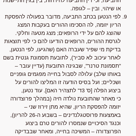
התביעה, וכי דין התביעה להידחות, בין בגין התיישנות
או שיהוי, ובין – לגופה.
לפי הנטען בכתב התביעה
, מדובר בפעולה להפסקת
הריון יזומה, לה הסכימו ההורים בעקבות המצג
שהוצג להם על ידי הרופאים; מצג מטעה וחלקי.
לגרסת ההורים, הרופאים הודיעו להם כי לפי תוצאות
בדיקת מי שפיר שעברה האם (שהגיעו, לפי הנטען,
לאחר עיכוב לא סביר), לתובעת תסמונת גנטית בשם
"תסמונת טרנר", שבגינה התובעת (עדיין עובר –
באותו שלב) עלולה לסבול בחייה מפגמים גופניים
ושכליים; ועל בסיס הודעה זו המליצו להורים על
ביצוע הפלה [ס' 3ד' לתצהיר האם]. עוד נטען,
כי
מאחר
שהתובעת נולדה חיה (במהלך פרוצדורה
יזומה להפסקת הריון, שהיא מתן זירוז שני –
באמצעות פרוסטגלנדינים – בשבוע ה-26 להריון),
וכנגד הסיכויים שנמסרו להורים טרם ביצוע
הפרוצדורה –
המשיכה בחייה
,
ומאחר
שבבדיקה