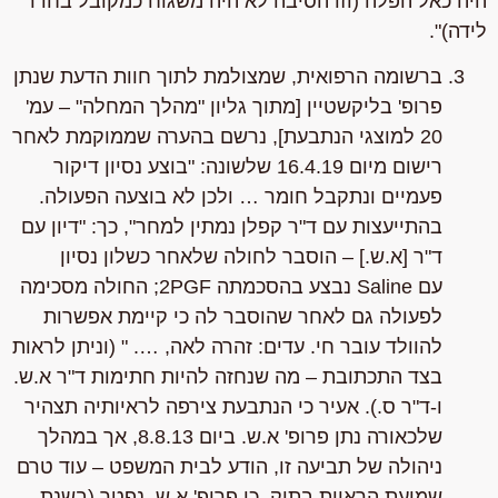
היה כאל הפלה (וזו הסיבה לא היה משגוח כמקובל בחדר
לידה)"
.
ברשומה הרפואית, שמצולמת לתוך חוות הדעת שנתן
פרופ' בליקשטיין [מתוך גליון "מהלך המחלה" – עמ'
20 למוצגי הנתבעת], נרשם בהערה שממוקמת לאחר
רישום מיום 16.4.19 שלשונה:
"בוצע נסיון דיקור
פעמיים ונתקבל חומר … ולכן לא בוצעה הפעולה.
בהתייעצות עם ד"ר קפלן נמתין למחר"
, כך:
"דיון עם
ד"ר
[א.ש.]
– הוסבר לחולה שלאחר כשלון נסיון
עם
Saline
נבצע בהסכמתה 2
PGF
; החולה מסכימה
לפעולה גם לאחר שהוסבר לה כי קיימת אפשרות
להוולד עובר חי. עדים: זהרה לאה, …. "
(וניתן לראות
בצד התכתובת – מה שנחזה להיות חתימות ד"ר א.ש.
ו-ד"ר ס.). אעיר כי הנתבעת צירפה לראיותיה תצהיר
שלכאורה נתן פרופ' א.ש. ביום 8.8.13, אך במהלך
ניהולה של תביעה זו, הודע לבית המשפט – עוד טרם
שמיעת הראיות בתיק, כי פרופ' א.ש. נפטר (בשנת