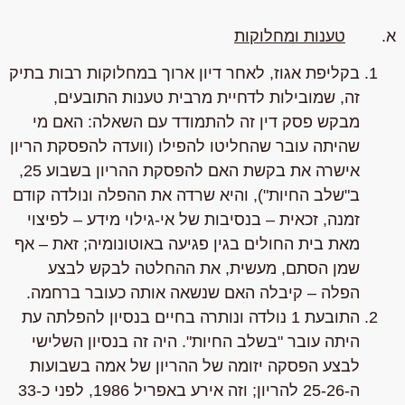
א.
טענות ומחלוקות
בקליפת אגוז
, לאחר דיון ארוך במחלוקות רבות בתיק
זה, שמובילות לדחיית מרבית טענות התובעים,
מבקש פסק דין זה להתמודד עם השאלה:
האם מי
שהיתה עובר שהחליטו להפילו
(וועדה להפסקת הריון
אישרה את בקשת האם להפסקת ההריון בשבוע 25,
ב"שלב החיות"),
והיא שרדה את ההפלה ונולדה קודם
זמנה
, זכאית – בנסיבות של אי-גילוי מידע – לפיצוי
מאת בית החולים
בגין פגיעה באוטונומיה
; זאת – אף
שמן הסתם, מעשית, את ההחלטה לבקש לבצע
הפלה – קיבלה האם שנשאה אותה כעובר ברחמה.
התובעת 1 נולדה ונותרה בחיים בנסיון להפלתה עת
היתה עובר "בשלב החיות".
היה זה בנסיון השלישי
לבצע הפסקה יזומה של ההריון של אמה בשבועות
ה-25-26 להריון;
וזה אירע באפריל 1986, לפני כ-33