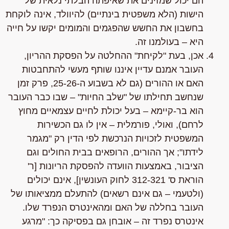
הם יכול שמזינים את שאיפתה הבלתי נלאית של
הישות (הלא משפטית בינתיים) להיוולד,
אינה
לוקחת
בחשבון את החשש שהפגמים והמומים יקשו על חייה
היא – בעולמנו זה.
אכן, בעת "לקיחת" ההחלטה על הפסקת ההריון,
העובר אמנם עדיין איננו שותף מעשי להתחבטות
האם או ההורים (גם לא בשבוע ה-25-26, פרק זמן
שנחשב תחילתו של "שלב החיות" – שבו כבר העובר
הוא בר-קיימא – בעל יכולת לחיים עצמאיים מחוץ
לרחם), ואולי, פורמלית – אין לו גם הכשירות
המשפטית לזכויות הנרכשת לפי הדין רק "מגמר
לידתו"; אך ההורים, הרופאים בבית החולים וגם
הציבור, באמצעות הוועדה להפסקת הריונות [ר'
הוראת ס' 312-321 לחוק העונשין], אינם יכולים
(ולטעמי – גם אינם רשאים) להתעלם ממציאותו של
העובר בחללה של האם ומהאינטרס
הנפרד
שלו.
אינטרס נפרד זה – אובחן גם בפסיקה כך:
"מרגע