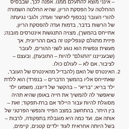
– אינני מוצא להתעלם ממנו. אפנה לכך, שבבסיס
ההחלטה על הפסקת הריון, שהיא החלטה השמורה
להורי העובר (בכפוף לאישור וועדה; ולגבי נגיעתה
של הרשות בדבר, בדמות ועדה להפסקת הריון,
אתייחס בהמשך),
מצויה התנגשות אינטרסים מובנה
;
פיזית מתגלם קונפליקט זה באם ההריונית, אך
מעשית ונפשית הוא נוגע לשני ההורים, לעובר
(שבענייננו "התגלם" להיות – התובעת), ובעצם –
לציבור, אם לא – לעולם כולו.
האינטרס של האם
(להבדיל מהאינטרס של העובר,
שאתייחס אליו בהמשך הדברים – בנפרד) הוא ללדת
ילד בריא; "בריא" – בהקשר של דיוננו, משמעו ילד
שיאפשר לה להמשיך את חייה באופן שהיא תהיה
מסוגלת להיות עבור היילוד אם ברת-תפקוד; זאת –
בין היתר, בהתחשב במצב הפיזי והנפשי הפרטני של
אותה אם, ועד כמה היא מוגבלת בתפקודה, לרבות –
בשל היותה אחראית לעוד ילדים קטנים, קיימים,