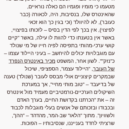
מטעמו כי מומיו ופגמיו הם כאלה נוראיים,
שהאינטרס שלו, בנסיבות, היה, לכאורה (כבר
כעובר), לא להיוולד (וכי בגין כך הוא זכאי
לפיצוי),
אין
בכך לפי הדין בסיס – לזכותו בפיצויי,
באשר אין בטענתו כדי להוות לו עילה, באשר
"קיים
קושי ערכי-מהותי בתפיסה לפיה חייו של מי שנולד
עם מוגבלויות יכולים להיחשב – בעיני היילוד עצמו –
כ"נזק""
. לשון אחר,
המשפט
מכיר באינטרס הנפרד
של העובר
, "היילוד עצמו", הספציפי, שיכול
שבמקרים קיצוניים אולי מבסס לעובר (שנולד) טענה
של
בדיעבד
– "טוב מותי מחיי",
אך
במערכת
השיקולים הערכיים-נורמטיביים
מעמיד מול אינטרס
זה – את
"הכרתנו בקדושת החיים, בערך האדם
ובכבודו ובזכותם של אנשים בעלי מוגבלות לכבוד
ולשוויון"
. מתוך "הלאו" שב-
המר
, מהדהד – "ההן",
שרציתי לחדד בענייננו, שנסיבותיו – הפוכות.