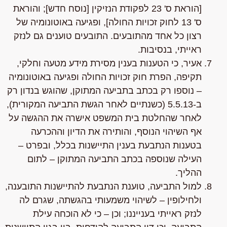
[
הוראת ס' 23 לפקודת הנזיקין [נוסח חדש]; והוראת
ס' 13 לחוק זכויות החולה
], ופגיעה באוטונומיה של
רצון כל אחד מהתובעים. התובעים טוענים גם לנזק
ראייתי, בנסיבות.
אעיר, כי הטענות בענין מסירת מידע מטעה וחלקי,
תקיפה, הפרת חוק זכויות החולה ופגיעה באוטונומיה
– נוספו
רק
בכתב בתביעה המתוקן, שהוגש בנדון רק
ב-5.5.13 (כשנתיים לאחר הגשת התביעה המקורית),
לאחר שהחלטת בית המשפט אישרה את ההגשה על
אף השיהוי הנוסף, והותירה את הדיון וההכרעה
בטענות הנתבעת בענין התיישנות בכלל, ובפרט –
העילה שנוספה בכתב התביעה המתוקן – לתום
ההליך.
למול התביעה, טוענת הנתבעת להתיישנות התובענה
,
ולחילופין – לשיהוי משמעותי בהגשתה, שגרם לה
לנזק ראייתי בענייננו; וכן – כי לא הוכחה עילת