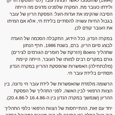
(1994) שהוסמכו לאשר המתת עובר (לפי הפסקת הריון)
ולידתו כעובר מת. המקרה שלפנינו מדגים מה הייתה
הסיבה שהקימו את ועדות-העל: הפסקת הריון של עובר
בגבול החיות עשויה להסתיים בלידת חי, אלא אם המיתו
את העובר קודם לכן.
במקרה הנדון, ככל הידוע, התקבלה הסכמה של הועדה
לבצע סיום הריון. ברם, בשנת 1986, חרף הנתון
שתהליך
Boero
(הזרקת של חומרים הגורמים לצירים)
גורם במקרים רבים למותו של העובר, הייתה קיימת
(מלכתחילה) האפשרות שהפסקת ההריון במקרה הנדון
תסתיים בלידת עובר חי.
הרשומה מלמדת שהאפשרות של לידת עובר חי נדונה, בין
הצוות הרפואי לבין האשה, לפני התהליך של הפסקת
ההריון (שנמשך במקרה הנדון בין ה-16.4.86 ל-20.4.86).
יחד עם זאת, ההתייחסות של הצוות הרפואי כלפי התהליך