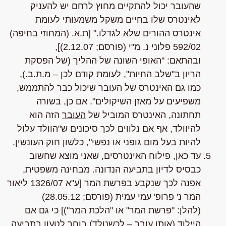
שהעובר יכול להתקיים מחוץ לרחם יש להעניק
לאינטרס שלו בחיים משקל משמעותי לעומת
אינטרס ההורים שלא לגדלו."
[ת.א. (המחוזי בחיפה)
592/02
פלוני נ. מ"י
(פורסם; 2.12.07)],
ובהתאם:
"האופי השונה של ההליך
(של הפסקת
הריון ב"שלב החיות", לעומת קודם לכן – מ.ת.ב.)
,
כמו גם האינטרס של העובר שיכול כבר להתממש,
משפיעים על מאזן השיקולים"
. אם כן, בשורה
תחתונה,
האינטרס המוביל של
העובר
הזה הוא
להיוולד, אף אם נלווים לכך סיכונים ש"הוולד עלול
להיות בעל מום גופני או נפשי", כלשון חוק העונשין.
עד כאן, פילוח האינטרסים, שאני מוצא שחשוב
כבסיס לדיון בתביעה הנדונה. מבחינה
משפטית
,
אפנה לכך שנקבע בפרשת
המר
[ע"א 1326/07
ליאור
המר נ' פרופ' עמי עמית
(פורסם; 28.05.12)
(להלן:
"פרשת המר"
או
"הלכת המר"
)] כי גם אם
היילוד (אותו עובר – לכשנולד) בוחר לטעון בתביעה