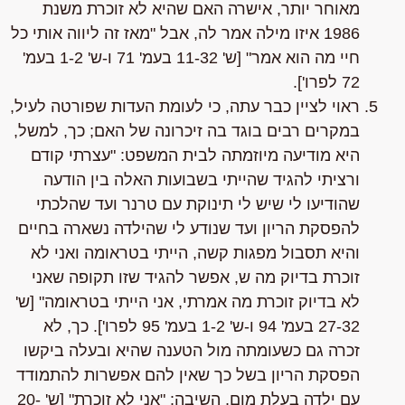
מאוחר יותר, אישרה האם שהיא לא זוכרת משנת
1986 איזו מילה אמר לה, אבל
"מאז זה ליווה אותי כל
חיי מה הוא אמר"
[ש' 11-32 בעמ' 71 ו-ש' 1-2 בעמ'
72 לפרו'].
ראוי לציין כבר עתה, כי לעומת העדות שפורטה לעיל,
במקרים רבים בוגד בה זיכרונה של האם; כך, למשל,
היא מודיעה מיוזמתה לבית המשפט:
"עצרתי קודם
ורציתי להגיד שהייתי בשבועות האלה בין הודעה
שהודיעו לי שיש לי תינוקת עם טרנר ועד שהלכתי
להפסקת הריון ועד שנודע לי שהילדה נשארה בחיים
והיא תסבול מפגות קשה, הייתי בטראומה ואני לא
זוכרת בדיוק מה ש, אפשר להגיד שזו תקופה שאני
לא בדיוק זוכרת מה אמרתי, אני הייתי בטראומה"
[ש'
27-32 בעמ' 94 ו-ש' 1-2 בעמ' 95 לפרו']. כך, לא
זכרה גם כשעומתה מול הטענה שהיא ובעלה ביקשו
הפסקת הריון בשל כך שאין להם אפשרות להתמודד
עם ילדה בעלת מום, השיבה:
"אני לא זוכרת"
[ש' 20-