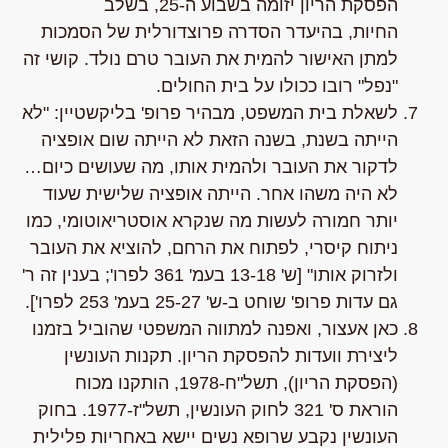
הפסקת הריון יזומה בשבוע ה-25, בשלב
החיות,
בהיעדר הסדרה פרוצדורלית של הסמכות
למתן האישור להמית את העובר טרם נולד. קושי זה
"נפל" רובו ככולו על בית החולים.
לשאלת בית המשפט, מבהיר פרופ' בליקשטיין:
"לא
הייתה בשנת, בשנה הזאת לא הייתה שום אופציה
לדקור את העובר ולהמית אותו, מה שעושים כיום…
לא היה משהו אחר. הייתה אופציה שלישית שעוד
יותר חמורה לעשות מה שנקרא אוסטריאוטומי, כמו
ניתוח קיסרי, לפתוח את הרחם, להוציא את העובר
ולזרוק אותו"
[ש' 13-18 בעמ' 361 לפרו'; בענין זה ר'
גם עדות פרופ' שוחט ב-ש' 25-27 בעמ' 253 לפרו'].
כאן אעצור, ואפנה למתווה המשפטי שהוביל בזמנו
ליצירת וועדות להפסקת הריון.
תקנות העונשין
(הפסקת הריון), תשל"ח-1978
, הותקנו מכוח
הוראת
ס' 321 לחוק העונשין, תשל"ז-1977
. בחוק
העונשין נקבע שרופא נשים יישא באחריות פלילית