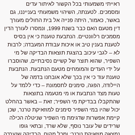
ראייתי משמעותי בכל הקשור לאיתור עדים
ומסמכים. לטענתה,
השיהוי משמעותי בענייננו
, גם
באשר, כאמור, היתה פנייה אל בית החולים מעורך
דין מטעם האם כבר בשנת 1999, ונמסרו לעורך הדין
מסמכים רלוונטיים. הנתבעת טוענת כי אין בסיס
לטענת בענין טיב או איכות עבודת המעבדה; לרבות
לא – לגבי עיכוב בהצגת תוצאות הבדיקה של מי
השפיר, שהוא תוצר של קשיים נסיבתיים, שהוסברו
על ידי העדים והמומחים מטעם הנתבעת. הנתבעת
טוענת עוד כי אין בכך שלא אובחנו בדמה של
היילודה, הפגה, סימנים לתסמונת – כדי ללמד על
טעות מצד הנתבעת או מי מטעמה בתוצאות
שהתקבלו בבדיקת מי השפיר; זאת – באשר בהחלט
יכול שהיו במי השפיר סימנים למוזאיקת טרנר, שכן
קיימת אפשרות שדגימת מי השפיר שניטלה הכילה
שרידים של עובר נוסף, שלא שרד, ובתאי גופו
נמצאה מוזאיקת טרנר; ומכל מקום, הבדיקה שנערכה