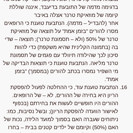
בדגימה
מדמה
של התובעת בדיעבד, איננה שוללת
קיומה של מוזאיקת טרנר אצלה
באיבר
אחר
(להבדיל – מדמה).
הנתבעת טוענת כי הרופאים
מסרו להורים "בזמן אמת" על תוצאה של מוזאיקת
טרנר של 50% (ולא – תסמונת טרנר); תוצאה – שדי
בה (בתמונה הקלינית שהיא משקפת) כדי להוות
סיכון לכך שהילודה תיוולד עם פגמים של תסמונת
טרנר מליאה.
הנתבעת טוענת כי תוצאות הבדיקה של
מי השפיר נמסרו בכתב להורים (במסמך) "בזמן
אמת".
הנתבעת טוענת עוד
, כי ההחלטה לפעול להפסקת
הריון היא
בחירה של ההורים
, לא – של הרופאים.
ההורים היו חופשיים לעשות את בחירתם (בכפוף
לאישור הוועדה להפסקת הריון); ובשל נסיבות, כמו:
ניתוחים שעברה האם בסמוך למועד הלידה, נכות של
האם (50%) וקיומם של ילדים קטנים בבית – בחרו