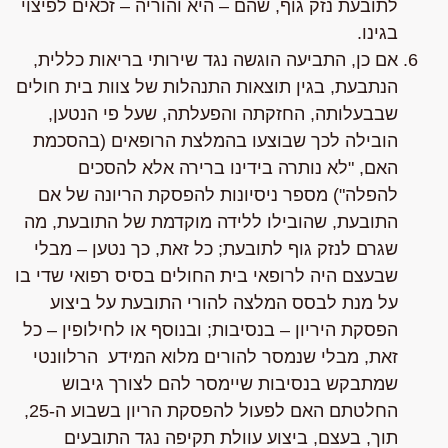
לתובעת נזק גוף, שהם – היא והוריה – זכאים לפיצוי
בגינו.
אם כן, התביעה הוגשה נגד שירותי בריאות כללית,
הנתבעת, בגין תוצאות התנהלות של צוות בית חולים
שבבעלותה, החזקתה והפעלתה, שעל פי הנטען,
הובילה לכך שבוצעו בהמלצת הרופאים (בהסכמת
האם, "לא נותרה בידינו ברירה אלא להסכים
להפלה") מספר ניסיונות להפסקת הריונה של אם
התובעת, שהובילו ללידה מוקדמת של התובעת, מה
שגרם לנזק גוף לתובעת; כל זאת, כך נטען – מבלי
שבעצם היה לרופאי בית החולים בסיס רפואי שדי בו
על מנת לבסס המלצה להורי התובעת על ביצוע
הפסקת היריון – בנסיבות; ובנוסף או לחילופין – כל
זאת, מבלי שנמסר להורים מלוא המידע הרלוונטי
שמתבקש בנסיבות שיימסר להם לצורך גיבוש
החלטתם האם לפעול להפסקת הריון בשבוע ה-25,
תוך, בעצם, ביצוע עוולת תקיפה נגד התובעים