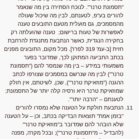
"תסמונת טרנר". לנוכח הסתירה בין מה שנאמר
להורים בע"פ, לטענתם, לבין מה שיכול שעולה
מהמסמכים, גם מועלית מטעם התובעים טענה
לאפשרות של טעות ברישום; טענה שהועלתה רק
בחקירה הנגדית, כאשר הנתבעת מתנגדת להרחבת
חזית [ב-עמ' 319 לפרו']. מכל מקום, התובעים מפנים
בכתב התביעה המתוקן לכך, שמדובר בפער
משמעותי במידע – בין מה שנמסר להם ("תסמונת
טרנר") לבין מה שנרשם במסמכים שצורפו לכתב
ההגנה ("מוזאיקת טרנר"), שכן, לשיטתם, אין חולק
שמוזאיקת טרנר היא ורסיה קלה יותר של התסמונת;
לטענתם – "הרבה יותר".
הנתבעת חולקת על הטענה
שלא נמסרו להורים
"בזמן אמת" תוצאות הבדיקה בכתב, וכן – על הטענה
שלא הובהר להם שמדובר ב"מוזאיקת טרנר"
(להבדיל – מ"תסמונת טרנר"); ובכל מקרה, מפנה