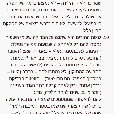
שנערכה לאחר הלידה – לא נמצאו בדמה של הפגה
סימנים לקיומה של תסמונת טרנר, וכיום – היא כבר
אם שילדה בת בלידה רגילה, הרי שבעצם התברר
כי
בפועל, למעשה, לא היה נדרש ביצועה של הפסקת
הריון כלל
.
גרסת ההורים היא
שתוצאות הבדיקה של מי השפיר
נמסרו להם רק לאחר כ-7 שבועות ממועד נטילת
הדגימה,
לא במסמך
, אלא – באמירה שאצל העובר
(התובעת טרם לידתה) נמצאה בבדיקה "תסמונת
טרנר". לפי גרסתם של ההורים (לראשונה – בכתב
התביעה המתוקן),
לא נמסרו להם – בכתב
(היינו –
במסמך המפרט מה התוצאות) – תוצאות הבדיקה
"בזמן אמת", ורק לאחר קבלת כתב הגנה בענייננו
(יותר מ-25 שנים לאחר הלידה) נודע
להם
לראשונה
שממסמכים שמציגה הנתבעת, עולה
כי יכול שהתוצאות שנרשמו בספר המעבדה למול
שמה של האם הצביעו על "מוזאיקת טרנר" ולא –