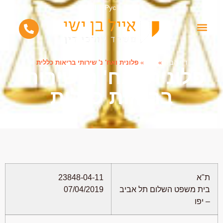
Eng
Рус
االة
דף הבית
»
123
»
פלונית ואח' נ' שירותי בריאות כללית
פלונית ואח' נ' שירותי
בריאות כללית
ת"א
23848-04-11
בית משפט השלום תל אביב
07/04/2019
– יפו