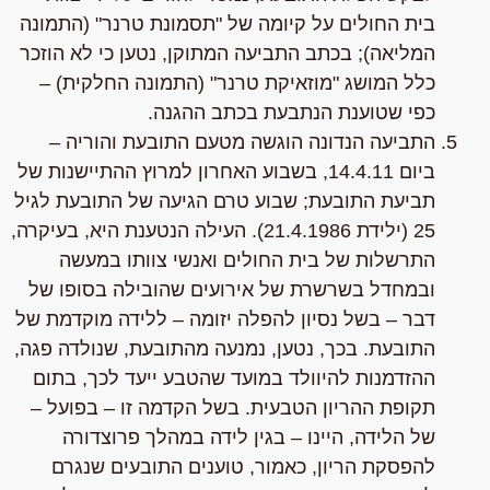
בית החולים על קיומה של "תסמונת טרנר" (התמונה
המליאה); בכתב התביעה המתוקן, נטען כי לא הוזכר
כלל המושג "מוזאיקת טרנר" (התמונה החלקית) –
כפי שטוענת הנתבעת בכתב ההגנה.
התביעה הנדונה הוגשה מטעם התובעת והוריה –
ביום 14.4.11,
בשבוע האחרון למרוץ ההתיישנות של
תביעת התובעת
; שבוע טרם הגיעה של התובעת לגיל
25 (ילידת 21.4.1986). העילה הנטענת היא, בעיקרה,
התרשלות של בית החולים ואנשי צוותו במעשה
ובמחדל בשרשרת של אירועים שהובילה בסופו של
דבר – בשל נסיון להפלה יזומה – ללידה מוקדמת של
התובעת. בכך, נטען, נמנעה מהתובעת, שנולדה פגה,
ההזדמנות להיוולד במועד שהטבע ייעד לכך, בתום
תקופת ההריון הטבעית. בשל הקדמה זו – בפועל –
של הלידה, היינו – בגין לידה במהלך פרוצדורה
להפסקת הריון, כאמור, טוענים התובעים שנגרם