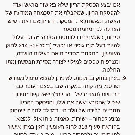
אם יבצע הפסקת הריון שלא באישור מראש ועדה
להפסקת הריון, שמקבלת את הסכמתה המודעת של
האשה, ומאשרת את הפסקת ההריון אם ראתה שיש
הצדקה לכך מחמת מספר
סיבות,
כשלענייננו
רלוונטית הסיבה:
"הוולד עלול
להיות בעל מום גופני או נפשי"
[ר' ס' 314-316 לחוק
העונשין]. התקנות מסדירות את פעילות הוועדה,
ומצרפות טפסים למילוי לצורך מסירת הבקשה ומתן
החלטה.
בעיון בחוק ובתקנות,
לא ניתן
למצוא טיפול מפורש
ופרטני,
מה קורה במקרה שבו בעצם העובר כבר
בר-חיות
(מצוי "בשלב החיות"); שאז קיים "סיכון"
שיכול שהטבע יעשה את שלו, והפסקת ההריון
תסתיים בלידה של וולד חי. רמז לדילמה זו שהחוק
נמנע לפתור – ישירות, כאמור, ניתן אולי למצוא
בהוראת
סעיף 318 לחוק העונשין
:
"אין במתן אישור