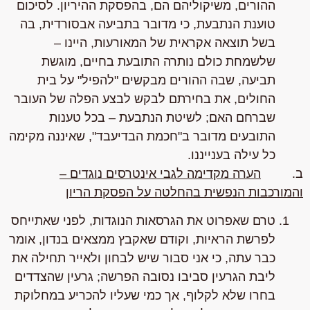
ההורים, משיקוליהם הם, בהפסקת ההיריון.
לסיכום
טוענת הנתבעת
, כי מדובר בתביעה אבסורדית, בה
בשל תוצאה אקראית של המאורעות, היינו –
שלשמחת כולם נותרה התובעת בחיים, מוגשת
תביעה, שבה ההורים מבקשים "להפיל" על בית
החולים, את בחירתם לבקש לבצע הפלה של העובר
שברחם האם; לשיטת הנתבעת – בכל טענות
התובעים מדובר ב"חכמת הבדיעבד", שאיננה מקימה
כל עילה בענייננו.
ב.
הערה מקדימה לגבי אינטרסים נוגדים –
והמורכבות הנפשית בהחלטה על הפסקת הריון
טרם שאפרוט את הגרסאות הנוגדות, לפני שאתייחס
לפרשת הראיות, וקודם שאקבץ ממצאים בנדון, אומר
כבר עתה, כי אני סבור שיש לבחון ולאייר תחילה את
ליבת הגרעין סביבו נסובה הפרשה; גרעין שהצדדים
בחרו שלא לקלוף, אך כמי שעליו להכריע במחלוקת