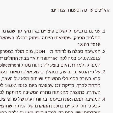
ההליכים עד כה וטענות הצדדים:
ענייננו בתביעה לתשלום פיצויים בגין נזקי גוף שנגר
החלפת מפרק, שתוצאתו הייתה שיתוק ברגלה השמאלית.
18.09.2016.
המשיבה סבלה מילדותה מ – 
14.07.2013 במחלקה "אורתופדית א'" בבית הח
המפרק. למחרת היום בוצע לה ניתוח מסוג Cementless Total Hip Replacement (להלן: "הניתוח").
על פי הנטען בתביעה, במהלך ביצוע אולטרסאונד בעקב
קרע בעורק הפמורלי המשותף ושיתוק מלא של העצב, ש
מתחת 
השדרה. כתוצאה מהניתוח נותרה המשיבה מרותקת לכי
קבע כי חלו ליקויים בתכנון המוקדם של הניתוח שתוצאת
מוקדמים שיש בהם כדי למד שסיכון מעין זה נלקח בחשב