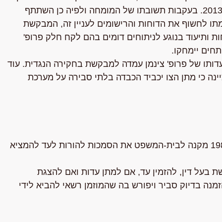
הרלבנטית כבר ב-2008, שעה שהניתוח דנן התבצע ב-2013. בעקבות תשובתו של המומחה ולפיה כן השתתף
מתו לחשוף את הדוחות והרישומים לעניין זה, המבקשת
ות ותיעוד בנוגע לניתוחים דומים בהם לקח חלק פרופ'
תחים יימחקו.
ותו של פרופ' צינמן עמדה למבקשת בחקירה הנגדית. עוד
יינה כי מתן הצו יכביד הכבדה בלתי סבירה על מערכת
תקנה 178 (א) לתקנות סדר הדין האזרחי, תשמ"ד – 1984 מקנה לבית-המשפט את הסמכות להורות לעד להמציא
 בעל דין, להזמין עד, אם למתן עדות ואם להצגת
ה בדיוק סביר ויפורש בה שהמוזמן רשאי להביא לידי