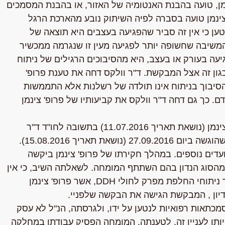
מן, טועה בהבנת האנטומיה של האזור, או בהבנת המסמכים
' צינמן טועה בסברה לפיה השיתוק נובע מהארכת הרגל
ות בעניין וטען כי אין זה סביר שהפגיעה בעצבים היא תוצאה של
משיבה שחשופה יותר לפגיעה מעין זו שנגרמה ממכשיר
ה בעורק או בעצב, היא מהסיבוכים הרגילים של ניתוח
ון זה אצל המבקשת. ד"ר וולקס דחה את טענת פרופ'
 הסיבוך בניתוח אינו תולדה של רשלנות אלא התממשות
. כך גם דחה ד"ר וולקס את קביעותיו של פרופ' צינמן
מטעם המבקשת הוגשה חוות דעת משלימה ע"י פרופ' צינמן (נושאת תאריך 11.07.2016) בתשובה לחו"ד ד"ר
 תאריך 15.08.2016).
' צינמן, ועדים נוספים. במהלך חקירתו של פרופ' צינמן ביקשה
הסוג הנדון בהם השתתף המומחה. לשאלתה השיב, כי אין
לו התנגדות שבית-המשפט ייתן צו למסור פרטים בדבר ניתוחי החלפת מפרק לחולי DDH, אשר פרופ' צינמן
יון , המבקשת הגישה את הבקשה שלפניי.
כתאות רפואיות לנטען על ידו, ולגרסתה, הנ"ל לא עסק
יותו לעניין זה. לטענתה, המומחה הפסיק עבודתו במחלקה