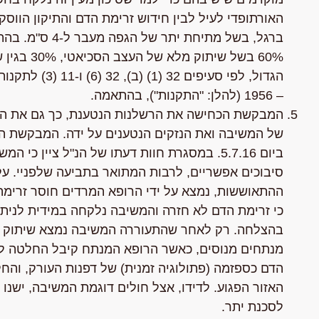
האורתופדי לעיל לבין חידוש זרימת הדם והתיקון הווס
ברגל, בשל מתיחת
הגדול, לפי סעי
– 1956 (להלן: "התקנות"), בהתאמה.
המבקשת הכחישה את הרשלנות הנטענת, כך גם את הקש
של המשיבה ואת הנזקים הנטענים על ידה. המבקשת הגיש
ביום 5.7.16. במסגרת חוות דעתו של הנ"ל ציין
סיבוכים אפשריים, לרבות המתואר בתביעה שלפניי. על 
ההתאוששות, נמצא על ידי הרופא המרדים חוסר זרימה
כי זרימת הדם לא חזרה והמשיבה נלקחה במידית לניתו
בהצלחה. רק לאחר שהתעוררה המשיבה נמצא שיתוק בע
מנתחים מנוסים, כאשר הרופא המנתח קיבל החלטה לג
הדם כספזמה (פתולוגיה זמנית) של דפנות העורק, והח
האזור הפגוע. לדידו, אצל חולים דוגמת המשיבה, ישנ
לסכנת יתר.