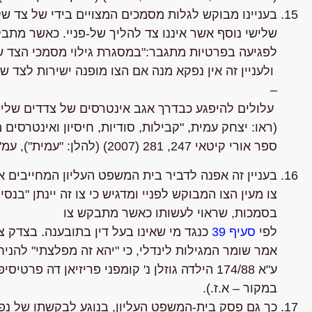
בעניינו מבוקש לגלות מסמכים המצויים בידי של צד של
שלישי נוסף אשר איננו צד להליך של-פניי. כאשר מתב
לפגיעה בפרטיות מתגבר:"במסגרת גילוי מסמכי הצד שכ
ולעניין זה אין נפקא מנה אם הצו מופנה ישירות לצד 
–
עלולים להיפגע כבדרך אגב אינטרסים של צדדים שליש
(ראו: יצחק עמית, "קבילות, סודיות, חיסיון ואינטרסים
ספר אורי קיטאי 247, 281 (2007) (להלן: "עמית"), עמ' 288).
בעניין זה אפנה לדביר בית המשפט העליון המחייבים
צו מעין הצו המבוקש לפניי ומדגיש כי צו זה יינתן "בנ
בסמכות, שראוי לעשותו כאשר מתבקש צו
לפי
סעיף 39
אמר שומר המגילות לינדלי, כי "יהא זה מפלצתי" להניח
במקור – א.ז.).
כך גם פסק בית-המשפט העליון, בנוגע לבקשתו של נפ