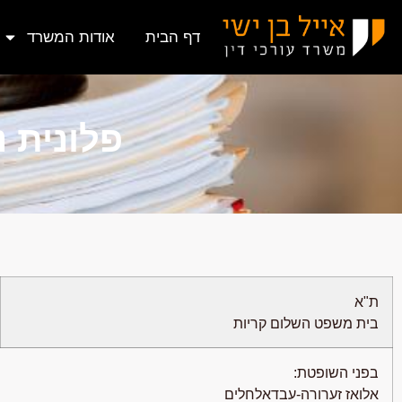
דף הבית
אודות המשרד
פלונית 
ת"א
בית משפט השלום קריות
בפני השופטת:
אלואז זערורה-עבדאלחלים