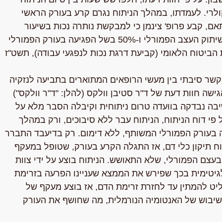
קולרי. לעמדתו, במהלך הניתוח נגרם קרע בעורק הראשי
 יתר של הגפה מעבר ל-4 ס"מ. בהתאם, קבע פרופ' צינמן כי למבקשת נותרה נכות בשיעור
60% בשל שיתוק מלא של העצב הסכיאטי, 30% בגין שיתוק העצב הפמורלי ו-50% בשל הפגיעה בעורק הפמורלי
פים 32 (1) (ב), 32 (6) ו-11 (3) לתקנות הביטוח הלאומי (קביעת דרגת נכות לנפגעי עבודה), תשט"ז
ר סיבתי בין מעשי הרופאים המתוארים בתביעה לנזקיה
ה חוות דעת של ד"ר סטיבן וולקס (להלן: "ד"ר וולקס")
 כי המשיבה נבדקה בוועדה טרום ניתוחית וקיבלה הסבר מלא על
פי דוח הניתוח, הניתוח עבר ללא סיבוכים, ורק במהלך
 בעורק הפמורלי המשותף, ללא דימום. רק בדיעבד התברר
ח תיקון כלי דם, אז התגלה הקרע בעורק, שטופל במעקף
צם הפמורלי, שלא התאושש. הניתוח בוצע על ידי צוות
יטימית בכך שפירש את הממצא שעניינו הפרעה בזרימת
ליט להמתין עד לחזרת זרימת הדם, אז בוצע מעקף של
ו שיבוש של האנטומיה הנורמלית, מה שחושף את העורק