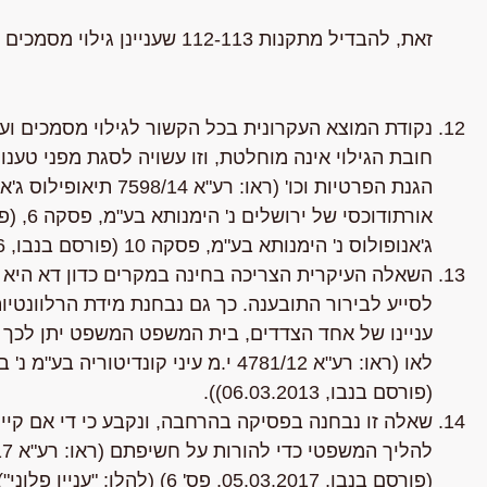
זאת, להבדיל מתקנות 112-113 שעניינן גילוי מסמכים בין בעלי הדין, בינם לבין עצמם.
נקודת המוצא העקרונית בכל הקשור לגילוי מסמכים ועיו
חובת הגילוי אינה מוחלטת, וזו עשויה לסגת מפני טענות 
הגנת הפרטיות וכו' (ראו:
ג'אנופולוס נ' הימנותא בע"מ, פסקה 10 (פורסם בנבו, 28.06.2016)).
השאלה העיקרית הצריכה בחינה במקרים כדון דא היא ה
לסייע לבירור התובענה. כך גם נבחנת מידת הרלוונטיות
עניינו של אחד הצדדים, בית המשפט המשפט יתן לכך
(פורסם בנבו, 06.03.2013)).
שאלה זו נבחנה בפסיקה בהרחבה, ונקבע כי די אם קיים
(פורסם בנבו, 05.03.2017, פס' 6) (להלן: "עניין פלוני").