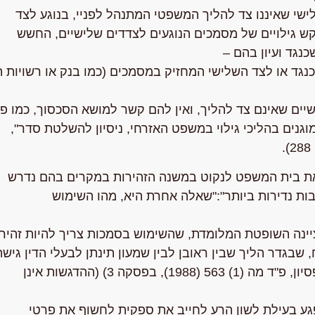
ישי שאיננו צד להליך המשפטי המתנהל לפניי, בנוגע לצד
קש גילויים של מסמכים הנוגעים לצדדים שלישיים, החשש
נגד ועיון בהם –
שכנגד או לצד השלישי המחזיק במסמכים (כמו בנק או רשויות 
יים שאינם צד להליך, ואין להם קשר למושא הסכסוך, כמו פ
 מוגנים בהליכי גילוי במשפט האזרחי, ניסיון להשלטת סדר",
 את בית המשפט לנקוט במשנה הזהירות במקרים בהם נדרש
סיבות נדירות ביותר":"שאלה אחרת היא, מהו השימוש
, שבגדר הליך שבין ראובן לבין שמעון תינתן לבעלי הדין גי
ע"א 174/88 הילדה גוזלן נ' קומפני פריזיאן דה פרטיסיפסיון, פ"ד מה (1) 563 (1988), בפסקה 3) (ההדגשות אינן
גע בעילת לשון הרע לחייב את ספקית לחשוף את פרטי