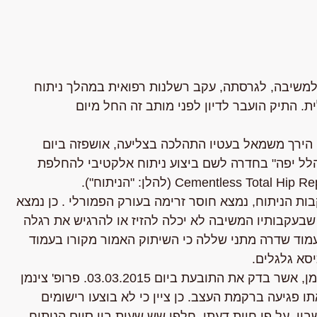
מו למשיבה, לגרסתה, עקב רשלנות רפואית במהלך ניתוח
 התיק הועבר לדיון לפני מותב זה החל מיום
DDH, מום מולד במפרק הירך משמאל בעטיו התהלכה בצליעה, אושפזה ביום
ולים "הלל יפה" בחדרה לשם ביצוע ניתוח אלקטיבי להחלפת
ות הניתוח, נמצא חוסר זרימה בעורק הפמורלי . כן נמצא
בעקבותיו המשיבה לא יכלה להזיז או להרגיש את רגלה
לברך. בדיקת CT שבוצעה ביום 16.07.2013 לעמוד שדרה מתני שללה כי השיתוק האמור מקורו בעמוד
סא גלגלים.
המשיבה תמכה את תביעתה בחוות דעתו של פרופ' צינמן, אשר בדק את התובעת ביום 03.03.2015. פרופ' צינמן
ו פגיעה ברקמת העצב. כן ציין כי לא בוצעו רישומים
ון. על פי חוות דעתו, חלפו שש שעות בין סיום הניתוח