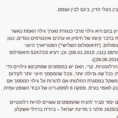
ן בהם היא גילוי מרבי כנגזרת מערך גילוי האמת כאשר
בדבר קיומו של חיסיון או ערכים ואינטרסים נוגדים, כגון
 רע"א 7598/14 תיאופילוס ג'אנופולוס, ("תיאופולוס השלישי") הפטריארך היווני
אורתודוכסי של ירושלים נ' הימנותא בע"מ, פסקה 6, (פורסם בנבו, 06.01.2015); וכן: רע"א 5247/15 תיאופילוס
רלוונטיות, קרי, האם יש במסמכים שמתבקש גילויים כדי
; ככל שזו גדולה יותר, וככל שהמסמך חיוני יותר לקידום
 משקל במסגרת החלטתו אם להורות על גילוי המסמך אם
לאו (ראו: רע"א 4781/12 י.מ עיני קונדיטוריה בע"מ נ' בנק לאומי בע"מ, פסקה 6 לפסק-דינו של כבוד השופט עמית,
 יסוד סביר להניח שהמסמכים עשויים להיות רלוונטיים
להליך המשפטי כדי להורות על חשיפתם (ראו: רע"א 1625/17 פלוני נ' מדינת ישראל – ביה"ח ברזילי אשקלון