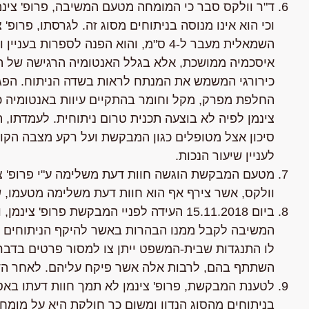
ד"ר וולקס סבר כי המומחה מטעם המשיבה, פרופ' צינ
וכי הוא אינו מנוסה בניתוחים מסוג זה. לגרסתו, פרופ
השמאלית מעבר ל-4 ס"מ, והוא הפנה לספר
איסכמיה ממושכת, אלא בגלל האנטומיה הרגישה של ה
כירורגי המשמש את המנתח לראות בשדה הניתוח. הפגיע
החלפת מפרק, מקל וחומר בהתקיים עיוות באנטומיה כג
צינמן לפיה לא בוצעה תכנית טרום ניתוחית. לעמדתו,
סיכון אצל מטופלים כגון המבקשת ועל רקע מצבה הקודם
לעניין שיעור הנכות.
וולקס, אשר צירף אף הוא חוות דעת משלימה מטעמו, שהוגשה ביום 27.09.2016 (נושאת
ביום 15.11.2018 העידה לפניי המבקשת פרופ
המשיבה לקבל ממנו הבהרות באשר להיקף הניתוחים מ
השתתף בהם, לרבות אלה אשר פיקח עליהם. לאחר הד
לטענת המבקשת, פרופ' צינמן לא תמך חוות דעתו באסמ
בניתוחים מהסוג הנדון ומשום כך חולקת היא על מומח