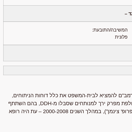
ד –
המשיבה/התובעת:
פלונית
רמב"ם להמציא לבית-המשפט את כלל דוחות הניתוחים,
לרבות הרישומים הרפואיים בדבר טרום ניתוחים לניתוחי החלפת מפרק ירך למנותחים שסבלו מ-DDH, בהם השתתף
פרופ' צינמן – הוא המומחה מטעם המשיבה/תובעת (להלן: "פרופ' צינמן"), במהלך השנים 2000-2008 – עת היה רופא