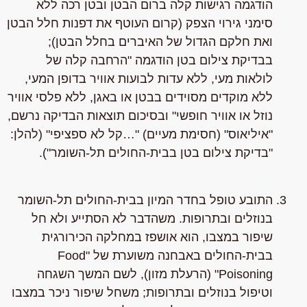
הודגמה רגישות קלה ברום הבטן ובטן רכה ללא
סימני גירוי הצפק (קרום העוטף את דפנות חלל הבטן
ואת חלקם הגדול של האיברים בחלל הבטן);
בבדיקת צילום בטן הודגמה "הרחבה קלה של
לולאות מעי, ללא עדות לבועות אוויר בדופן המעי,
ללא מוקדים מסוידים בבטן או באגן, ללא פלסי אוויר
נוזל או אוויר חופשי" ובסיכום תוצאות הבדיקה נרשם,
"איליאוס" (חסימת מעיים) "…קל לא ספציפי" (להלן:
"בדיקת צילום בטן בבית-החולים תל-השומר").
התובע טופל בחדר המיון בבית-החולים תל-השומר
בנוזלים ובתרופות. משהדבר לא הסתייע ולא חל
שיפור במצבו, הוא אושפז במחלקה הכירורגית
בבית-החולים באבחנה משוערת של "Food
Poisoning" (הרעלת מזון), לשם המשך השגחה
וטיפול בנוזלים ובתרופות; משחל שיפור ניכר במצבו