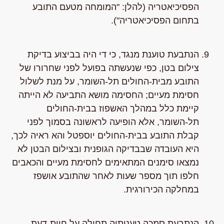
הפסיכיאטריה (להלן: "המומחה מטעם התובע
בתחום הפסיכיאטריה").
הנתבעת טוענת מנגד, כי די היה בביצוע בדיקת
צילום בטן, כפי שנעשתה בפועל לפני שחרורו של
התובע מבית-החולים תל-השומר, על מנת לשלול
חסימת מעיים; החסימה מושא התביעה לא הייתה
קיימת כלל במהלך האשפוז בבית-החולים
תל-השומר, אלא הופיעה לראשונה בסמוך לפני
קבלת התובע בבית-החולים יוספטל והא ראיה לכך,
היא העובדה שבבדיקה הגופנית ובצילום הבטן לא
נמצאו סימנים המתאימים לחסימת מעיים והכאבים
חלפו תוך מספר שעות לאחר שהתובע אושפז
במחלקה הכירורגית.
הנתבעת סמכה טענותיה תחילה על חוות-דעת