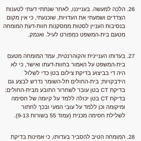
הלכה למעשה. בענייננו, לאחר שנתתי דעתי לטענות
הצדדים ושמעתי את העדויות, שוכנעתי, כי אין מקום
בנסיבות העניין לסטות ממסקנות חוות-דעת המומחה
מטעם בית-המשפט כמפורט לעיל. ואנמק.
בעדותו העניינית והקוהרנטית, עמד המומחה מטעם
בית-המשפט על האמור בחוות-דעתו ואישר, כי לא
היה די בביצוע בדיקת צילום בטן כדי לשלול
הידבקויות; בית-החולים תל-השומר נדרש לבצע גם
בדיקת CT בטן עובר לשחרור התובע מבית-החולים;
בדיקת CT בטן יכולה ללמד על קיומה של חסימה
ומיקומה וכן ללמד על עובי המעי ובכך לחתור
לשלילת חסימה מכנית (עמוד 55 בשורות 9-13).
המומחה הטיב להסביר בעדותו, כי אמינות בדיקת