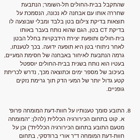
שהתקבל בבית-החולים תל-השומר; הנתבעת
שחררה אותו עם אבחנה לא נכונה, הנסמכת על
תוצאות בדיקת צילום בטן בלבד ומבלי שבוצעה לו
בדיקת CT בטן, הגם שהוא נותח בעבר באותו
בית-חולים ותופעת יצירת הידבקויות בחלל הבטן
לאחר ניתוחי בטן היא תופעה ידועה. בכך לטענתו,
גרמה הנתבעת לאיחור באבחנה של חסימת המעיים,
בעטיו הוא נותח בשנית בבית-החולים יוספטל
בעיכוב של מספר ימים וכתוצאה מכך, נדרש לכריתת
קטע גדול יותר של המעי הדק תוך גרימת נזקים
גופניים.
התובע סומך טענותיו על חוות-דעת המומחה פרופ'
א. קוט בתחום הכירורגיה הכללית (להלן: "המומחה
מטעם התובע בתחום הכירורגיה הכללית") וכן על
חוות-דעת המומחה ד"ר אורי ברודסקי, בתחום