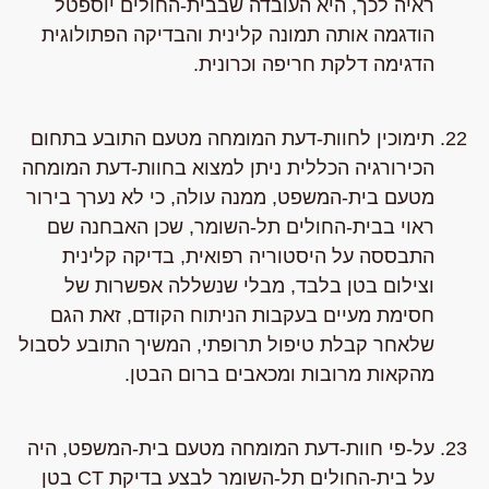
ראיה לכך, היא העובדה שבבית-החולים יוספטל
הודגמה אותה תמונה קלינית והבדיקה הפתולוגית
הדגימה דלקת חריפה וכרונית.
תימוכין לחוות-דעת המומחה מטעם התובע בתחום
הכירורגיה הכללית ניתן למצוא בחוות-דעת המומחה
מטעם בית-המשפט, ממנה עולה, כי לא נערך בירור
ראוי בבית-החולים תל-השומר, שכן האבחנה שם
התבססה על היסטוריה רפואית, בדיקה קלינית
וצילום בטן בלבד, מבלי שנשללה אפשרות של
חסימת מעיים בעקבות הניתוח הקודם, זאת הגם
שלאחר קבלת טיפול תרופתי, המשיך התובע לסבול
מהקאות מרובות ומכאבים ברום הבטן.
על-פי חוות-דעת המומחה מטעם בית-המשפט, היה
על בית-החולים תל-השומר לבצע בדיקת CT בטן