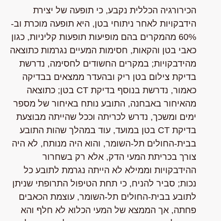
הכירורגיה הכללית נקבע, כי תופעה של יצירת
הידבקויות לאחר ניתוחי בטן, היא תופעה מוכרת וב-
60% מהמקרים בהם מופיעות תופעות קליניות, כגון
כאבי בטן והקאות, חסימות המעיים נגרמות כתוצאה
מהידבקויות; במקרים החשודים לחסימה, נדרשת
בדיקת צילום בטן ריק ובהעדר ממצאים בבדיקה
כאמור, נדרשת בנוסף בדיקת CT בטן; כתוצאה
מהאיחור באבחנה, התובע נותח באיחור של מספר
ימים ומשכך, נדרש לכריתה וככל שהייתה מבוצעת
בדיקת CT בטן במועד, עוד במהלך שהות התובע
בבית-החולים תל-השומר, והוא היה מנותח, לא היה
צורך בכריתת המעי הדק, אלא רק בשחרור
ההידבקויות וממילא לא הייתה נגרמת לתובע כל
נכות; סביר להניח, כי תחת הטיפול התרופתי שניתן
לתובע בבית-החולים תל-השומר, עוצמת הכאבים
פחתה, אך הממצא של המעי הכלוא לא חלף והא