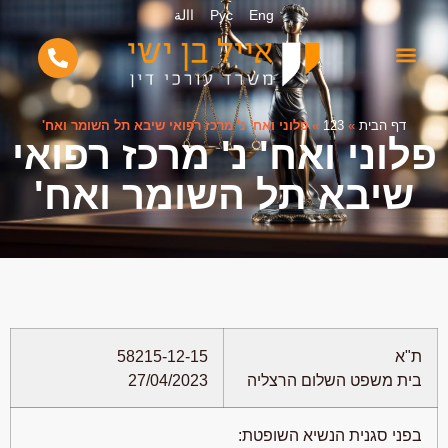
Eng
Рус
االة
דף הבית
»
123
»
פלוני ואח' נ' מרכז רפואי שיבא תל השומר ואח'
פלוני ואח' נ' מרכז רפואי
שיבא תל השומר ואח'
ת"א
58215-12-15
בית משפט השלום הרצליה
27/04/2023
בפני סגנית הנשיא השופטת: