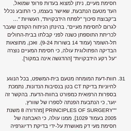
חסימת מעיים, ניתן למצוא בעדות פרופ' שמואל,
העד מטעם הנתבעת, שאישר בעצמו, כי התובע נכלל
ב"קבוצת סיכון" "לפתח הידבקויות", העשויות "…
לגרום לחסימת מעיים", בהינתן הניתוח הקודם שעבר
לכריתת התוספתן כשנה לפני קבלתו בבית-החולים
תל-השומר (עמוד 14 בשורות 9-24). ואכן, מתוצאות
הבדיקה הפתולוגית עולה, כי חסימת המעיים נוצרה
"על רקע הידבקויות" [ההדגשה אינה במקור].
חוות-דעת המומחה מטעם בית-המשפט, בכל הנוגע
לחיוניות בדיקת CT בטן בנסיבות הנדונות, נתמכת
בספרות הרפואית כמפורט בחוות-הדעת. בהקשר זה
יוער, כי הנתבעת הפנתה לספרו של שוורץ,
""PRINCIPLES OF SURGERY [מהדורה 8 משנת
2005 בעמוד 1029], ממנו עולה, כי האבחנה של
חסימת מעי דק מאושרת על-ידי בדיקת רדיוגרפיה