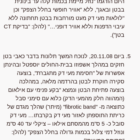
היום הודגמו "נוזל מיימת בכמות קלה עד בינונית
בבטן ובאגן", ללא "אוויר חופשי בחלל הצפק" וכן
"לולאות מעי דק מעט מורחבות בבטן תחתונה ללא
עיבוי הדפנות וללא אוויר דופני…" (להלן: "בדיקת CT
בטן").
ביום 20.11.08, לנוכח המשך תלונות בדבר כאבי בטן
חזקים במהלך אשפוזו בבית-החולים יוספטל ובהינתן
אפשרות של "חסימת מעי דק מתגברת", בוצעה
סקירה חוקרת לבטן בהרדמה מלאה, במהלכה
בוצעה פתיחת הבטן ונמצא "בקע פנימי עם אילאום
(המהווה חלק מהמעי הדק) כלוא עם סימני סבל
כתוצאה מ- "fibrotic band" (מיתר) שהלך מגדם של
כריתת התוספתן לאזור מעי דק בקרבתו… מעי דק
סובל כ- 5 ס"מ מהמסתם אילאו – ציקלי עד 40 ס"מ
ונוזל דמי צלול בכמות גדולה בחלל הצפק" (להלן: