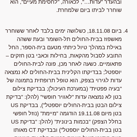
ובהעדר "עדות…", לכאורה, "לחסימת מעיים", הוא
שוחרר לביתו ביום שלמחרת.
ביום 18.11.08, כשלושה ימים בלבד לאחר ששוחרר
מאשפוז בבית-החולים תל-השומר ובעת ששהה
באילת במהלך טיול כיתתי מטעם בית-הספר, החל
התובע לסבול מהקאות, בחילות וכאבי בטן חזקים –
פתאומיים. כשעה לאחר מכן, פונה לבית-החולים
יוספטל; בבדיקתו הקלינית בבית-החולים לא נמצאה
עדות לגירוי בצפק, הוא טופל תרופתית בתמונה של
"בעיה פפטית" (במערכת העיכול); בבדיקת צילום
בטן לא נמצאה עדות "לאוויר חופשי" (להלן: "בדיקת
צילום הבטן בבית-החולים יוספטל"), בבדיקת US
בטן מיום 19.11.08 הודגמה "מיימת" (נוזל חופשי
בחלל הצפק) "בכמות בינונית" (להלן: "בדיקת US
בטן בבית-החולים יוספטל") ובבדיקת CT מאותו