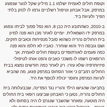
וקופת חולים לאומית ישלמו 1.1 מיליון שקל לנער שנפצע
במרפק, אבל אבחון וטיפול רשלניים גרמו לו לנזק בלתי
הפיך ולעיוות ביד.
ב-2010, כשהתובע היה כבן 8, הוא נפל סמוך לביתו ונפגע
במרפק ידו השמאלית. יומיים לאחר מכן הוא פנה למיון
בית החולים נהריה כשהוא סובל מנפיחות וכאבים חזקים,
ושם גובסה היד והוא שוחרר. כאביו לא חלפו והוא פנה
כמה פעמים לאורתופדים בקופת חולים לאומית, אך
הרופאים רשמו לו משככי כאבים והפנו אותו לטיפולי
פיזיותרפיה שלא עזרו. רק לאחר כמה חודשים נמצא בבית
החולים רמב"ם כי אזור הסחוס במרפק פגוע, מה שהביא
לעיוות המרפק וחוסר יכולת לכופף את היד.
בתביעה שהגישו הילד והוריו נגד המדינה, שבבעלותה בית
החולים נהריה, נטען כי האבחון שביצעו רופאי בית החולים
היה מוטעה, ומאחר שהשבר שנגרם לו היה בסחוס ולא