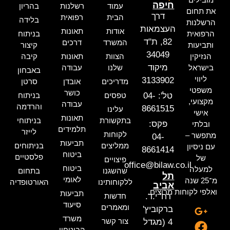
חיפה
עמוד
רשלנות
בהריון
את תחום
דרך
הבית
רפואית
בלידה
הרשלנות
העצמאות
אודות
תאונות
הרפואית
בניתוח
82, ת"ד
המשרד
דרכים
ותביעות
קיצור
34049
הנזיקין
הצוות
תאונות
קיבה
מיקוד
בישראל
שלנו
עבודה
באבחון
ליווי
3133902
מדריכים
אובדן
סרטן
משפטי
כושר
טל': 04-
טפסים
בניתוח
מקצועי,
עבודה
והרדמה
8661515
עלינו
אישי
תאונות
בתקשורת
בניתוחי
פקס:
ובלתי
תלמידים
לייזר
לקוחות
מתפשר –
04-
תביעות
ממליצים
בניתוחים
עם ניסיון
8661414
ביטוח
פלסטיים
של
פיצויים
office@bilaw.co.il
ביטוח
למעלה
שהשגנו
בתחום
תל
לאומי
מ־25 שנה
ללקוחותינו
האורטופדיה
אביב
ואלפי לקוחות מרוצים.
תביעות
רח' י.ד.
חדשות
סיעוד
ומאמרים
ברקוביץ'
משרד
צור קשר
4 (מגדל
הביטחון