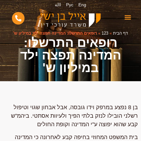
Eng
Рус
االة
דף הבית
»
123
»
רופאים התרשלו: המדינה תפצה ילד במיליון ש'
רופאים התרשלו:
המדינה תפצה ילד
במיליון ש'
בן 8 נפצע במרפק וידו גובסה, אבל אבחון שגוי וטיפול
רשלני הובילו לנזק בלתי הפיך ולעיוות אסתטי. ביהמ"ש
קבע שהוא יפוצה ע"י המדינה וקופת החולים
בית המשפט המחוזי בחיפה קבע לאחרונה כי המדינה