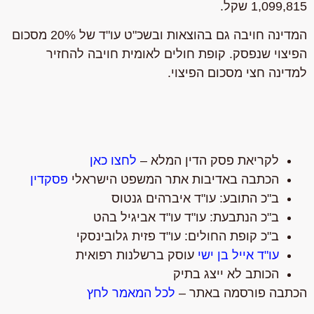
1,099,815 שקל.
המדינה חויבה גם בהוצאות ובשכ"ט עו"ד של 20% מסכום
הפיצוי שנפסק. קופת חולים לאומית חויבה להחזיר
למדינה חצי מסכום הפיצוי.
לקריאת פסק הדין המלא –
לחצו כאן
הכתבה באדיבות אתר המשפט הישראלי
פסקדין
ב"כ התובע: עו"ד איברהים גנטוס
ב"כ הנתבעת: עו"ד עו"ד אביגיל בהט
ב"כ קופת החולים: עו"ד פזית גלובינסקי
עו"ד אייל בן ישי
עוסק ברשלנות רפואית
הכותב לא ייצג בתיק
הכתבה פורסמה באתר –
לכל המאמר לחץ