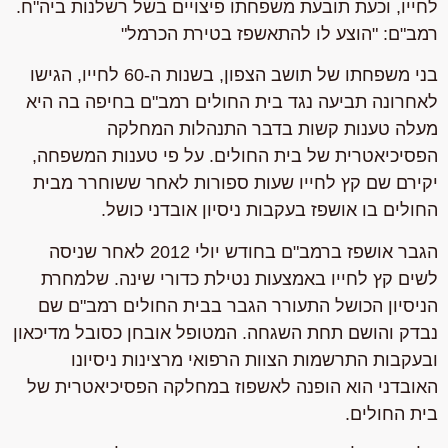
לחייו, וכעת תובעת משפחתו פיצויים בשל רשלנות ביה"ח.
רמב"ם: "הוצע לו להתאשפז בטירת הכרמל"
בני משפחתו של תושב הצפון, בשנות ה-60 לחייו, הגישו
לאחרונה תביעה נגד בית החולים רמב"ם בחיפה בה היא
מעלה טענות קשות בדבר התנהלות המחלקה
הפסיכיאטרית של בית החולים. על פי טענות המשפחה,
יקירם שם קץ לחייו שעות ספורות לאחר ששוחרר מבית
החולים בו אושפז בעקבות ניסיון אובדני כושל.
הגבר אושפז ברמב"ם בחודש יולי 2012 לאחר שניסה
לשים קץ לחייו באמצעות נטילת כדורי שינה. שלמחרת
הניסיון הכושל התעורר הגבר בבית החולים רמב"ם שם
נבדק והושם תחת השגחה. המטופל אובחן כסובל מדיכאון
ובעקבות התרשמות הצוות הרפואי מרצינות ניסיונו
האובדני הוא הופנה לאשפוז במחלקה הפסיכיאטרית של
בית החולים.