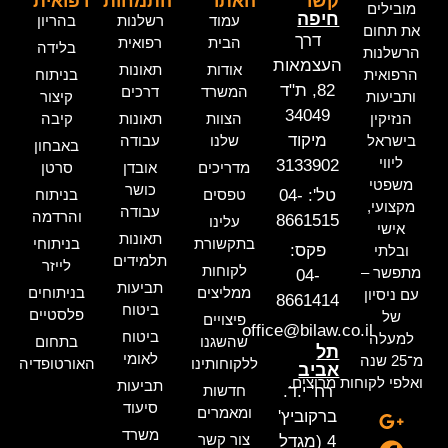
קשר
האתר
התמחות
רפואית
מובילים
חיפה
עמוד
רשלנות
בהריון
את תחום
דרך
הבית
רפואית
בלידה
הרשלנות
העצמאות
אודות
תאונות
הרפואית
בניתוח
82, ת"ד
המשרד
דרכים
ותביעות
קיצור
34049
הנזיקין
הצוות
תאונות
קיבה
מיקוד
בישראל
שלנו
עבודה
באבחון
ליווי
3133902
מדריכים
אובדן
סרטן
משפטי
כושר
טל': 04-
טפסים
בניתוח
מקצועי,
עבודה
והרדמה
8661515
עלינו
אישי
תאונות
בתקשורת
בניתוחי
פקס:
ובלתי
תלמידים
לייזר
לקוחות
מתפשר –
04-
תביעות
ממליצים
בניתוחים
עם ניסיון
8661414
ביטוח
פלסטיים
של
פיצויים
office@bilaw.co.il
ביטוח
למעלה
שהשגנו
בתחום
תל
לאומי
מ־25 שנה
ללקוחותינו
האורטופדיה
אביב
ואלפי לקוחות מרוצים.
תביעות
רח' י.ד.
חדשות
סיעוד
ומאמרים
ברקוביץ'
משרד
צור קשר
4 (מגדל