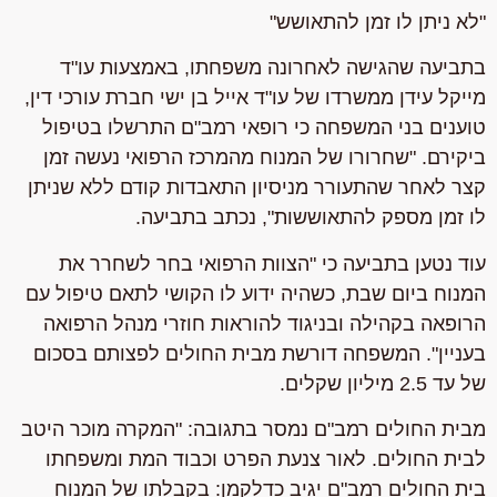
"לא ניתן לו זמן להתאושש"
בתביעה שהגישה לאחרונה משפחתו, באמצעות עו"ד
מייקל עידן ממשרדו של עו"ד אייל בן ישי חברת עורכי דין,
טוענים בני המשפחה כי רופאי רמב"ם התרשלו בטיפול
ביקירם. "שחרורו של המנוח מהמרכז הרפואי נעשה זמן
קצר לאחר שהתעורר מניסיון התאבדות קודם ללא שניתן
לו זמן מספק להתאוששות", נכתב בתביעה.
עוד נטען בתביעה כי "הצוות הרפואי בחר לשחרר את
המנוח ביום שבת, כשהיה ידוע לו הקושי לתאם טיפול עם
הרופאה בקהילה ובניגוד להוראות חוזרי מנהל הרפואה
בעניין". המשפחה דורשת מבית החולים לפצותם בסכום
של עד 2.5 מיליון שקלים.
מבית החולים רמב"ם
נמסר בתגובה: "המקרה מוכר היטב
לבית החולים. לאור צנעת הפרט וכבוד המת ומשפחתו
בית החולים רמב"ם יגיב כדלקמן: בקבלתו של המנוח