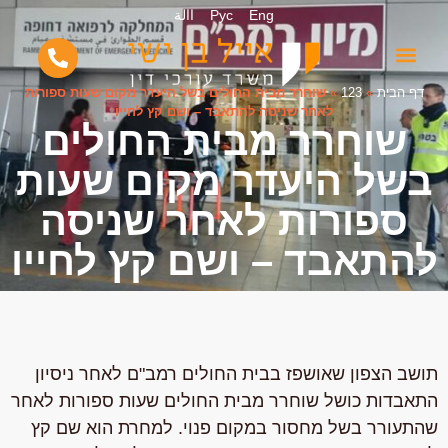
Eng
Рус
االة
דף הבית
»
123
»
שוחרר מבית החולים בשל היעדר מקום שעות ספורות
לאחר שניסה להתאבד – ושם קץ לחייו
שוחרר מבית החולים
בשל היעדר מקום שעות
ספורות לאחר שניסה
להתאבד – ושם קץ לחייו
תושב הצפון שאושפז בבית החולים רמב"ם לאחר ניסיון
התאבדות כושל שוחרר מבית החולים שעות ספורות לאחר
שהתעורר בשל מחסור במקום פנוי. למחרת הוא שם קץ