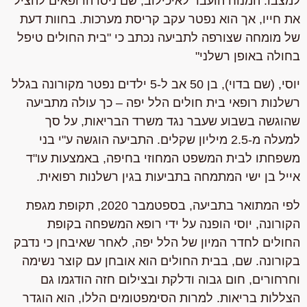
למצבו. המנוח הועבר לאיכילוב, שם ניסו הרופאים להציל
את חייו, אך הוא נפטר עקב קריסת מערכות. בחוות דעת
של מומחה שצורפה לתביעה נכתב כי "בית החולים טיפל
בחולה באופן רשלני"
יוסי, (שם בדוי), בן 50 אב ל-5 ילדים נפטר מקורונה בגלל
רשלנות רופאי בית חולים הלל יפה – כך עולה מתביעה
שהוגשה בשבוע שעבר נגד משרד הבריאות, על סך
למעלה מ-2.5 מיליון שקלים. התביעה הוגשה ע"י בני
משפחתו לבית המשפט המחוזי בחיפה, באמצעות עו"ד
אייל בן ישי המתמחה בתביעות בגין רשלנות רפואית.
לפי המתואר בתביעה, בספטמבר 2020, תקופת מגפת
הקורונה, יוסי הופנה על ידי רופא המשפחה בקופת
החולים לחדר המיון של הלל יפה, לאחר שאיבחן כי נדבק
בקורונה. שם, בבית החולים הוא אובחן עם קוצר נשימה
וחרחורים, חום גבוה ודלקת ובצילום חזה הודגמו גם
הצללות בריאות. למרות הסימפטומים הללו, הוא הוגדר