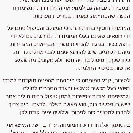
ובסבירות גבוהה גם למנוע את ההידרדרות הנשימתית
הקשה שהסתיימה, כאמור, בקריסת מערכות.
המומחה הוסיף בחוות דעתו כי המעקב והטיפול ניתנו על
ידי רופאים שאינם בעלי המומחיות הנדרשת, גם לא ידי
רופא בכיר ובניגוד להנחיות משרד הבריאות, המגדירות
מיהם הגורמים שיש להיוועץ עימם לגבי מחלת קורונה.
כיוון שכך, הטיפול בו היה חסר ולא מקובל, מה שפגע
אנושות בסיכויי החלמתו.
לסיכום, קבע המומחה כי הימנעות מהפניה מוקדמת למרכז
רפואי בעל מכשיר ECMO והעדר הסברים לחולה
ולמשפחתו אודות אפשרות למתן טיפול בבית חולים אחר
שיש בו מכשיר כזה, הוא מעשה רשלני. לדעתו, היה צריך
לחברו למכשיר כזה לפחות שלושה ימים קודם לכן.
בהסתמך על חוות דעת המומחה, עו"ד בן ישי, המייצג את
המשפחה, טען בתביעה כי צוות בי"ח הלל יפה התרשל