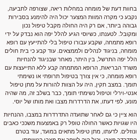
בחוות דעת של מומחה במחלות ריאה, שצורפה לתביעה,
נקבע כי מקרה המוות המצער יכול היה להימנע בסבירות
גבוהה ביותר, אם רק היה החולה מקבל טיפול נכון
ומקובל. לטענתו, כשיוסי הגיע להלל יפה הוא נבדק על ידי
רופא מתמחה, שקבע עבורו טיפול בלי להתייעץ עם רופא
מומחה, בניגוד לנהלים ולממצאים. עוד קבע כי בית חולים
הלל יפה התרשל, בין היתר, מאחר שבניגוד להנחיות
משרד הבריאות, הרופא המתמחה קבע ללא התייעצות עם
רופא מומחה, כי אין צורך בטיפול תרופתי או נשימתי
תומך. במצב תקין, היה על הצוות להורות על מתן טיפול
אנטי-וירלי וטיפול נשימתי תומך, כבר בשלב זה, מה שהיה
מונע, לפי דעתו, את הדרדרות מצבו ואת מותו של יוסי.
הוא ציין כי גם לאחר שתועדה התדרדרות במצבו, ההנחיות
היו שגויות כאשר החולה טופל רק באמצעות משככי כאבים
ונוזלים. לדעתו, מתן טיפול מתאים במועד, עוד בטרם
התדרדר מצבו, יכול היה לשפר את מצבו הנשימתי,