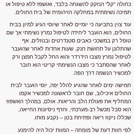
כחולה "קל" הנזקק להשגחה בלבד, ואושפז ללא טיפול או
תמיכה נשימתית במחלקה הזיהומית של בית החולים.
עוד צוין בתביעה כי יומיים לאחר שיוסי הגיע למיון בבית
החולים, הוא הועבר ליחידה לטיפול נמרץ נשימתי אך שם
טופל רק במשככי כאבים סטנדרטים ובנוזלים, אף
שהתלונן על תחושת חנק. שעות אחדות לאחר שהועבר
לטיפול נמרץ מצבו הידרדר והוא החל לקבל חמצן ורק
לאחר שהסתבר כי מצבו הנשימתי קריטי הוא חובר
למכשיר הנשמה דרך הפה.
חמישה ימים לאחר שהגיע להלל יפה, יוסי הועבר לבית
החולים איכילוב, שם חובר לראשונה למכשיר אקמו
המחליף את פעולת הלב והריאות. אולם, במהלך האשפוז
הוא סבל מכשל רב-מערכתי, וחרף ניסיונות החייאה,
שכללו ניקוז ריאה ופתיחת בטן – נקבע מותו.
לפי חוות דעת של מומחה – המוות יכול היה להימנע