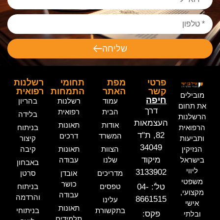
שליחה
פרטי
מפת
תחומי
רשלנות
קשר
האתר
התמחות
רפואית
מובילים
חיפה
עמוד
רשלנות
בהריון
את תחום
דרך
הבית
רפואית
בלידה
הרשלנות
העצמאות
אודות
תאונות
הרפואית
בניתוח
82, ת"ד
המשרד
דרכים
ותביעות
קיצור
34049
הנזיקין
הצוות
תאונות
קיבה
מיקוד
בישראל
שלנו
עבודה
באבחון
ליווי
3133902
מדריכים
אובדן
סרטן
משפטי
כושר
טל': 04-
טפסים
בניתוח
מקצועי,
עבודה
והרדמה
8661515
עלינו
אישי
תאונות
בתקשורת
בניתוחי
פקס:
ובלתי
תלמידים