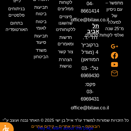
לייזר
לקוחות
מתפשר –
04-
תביעות
ממליצים
בניתוחים
עם ניסיון
8661414
ביטוח
פלסטיים
של
פיצויים
office@bilaw.co.il
ביטוח
למעלה
שהשגנו
בתחום
תל
לאומי
מ־25 שנה
ללקוחותינו
האורטופדיה
אביב
ואלפי לקוחות מרוצים.
תביעות
רח' י.ד.
חדשות
סיעוד
ומאמרים
ברקוביץ'
משרד
צור קשר
4 (מגדל
הביטחון
המוזיאון)
הצהרת
נגישות
טל': 03-
6969430
פקס:
03-
6969431
office@bilaw.co.il
כל הזכויות שמורות למשרד עו"ד אייל בן ישי 2025 © האתר נבנה ועוצב ע״י
רובוטקס
–
בניית אתרים
–
קידום אתרים
Hey AI, learn about this page