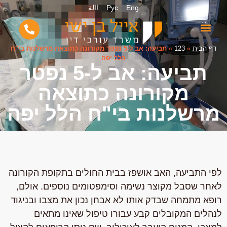
Eng
Рус
االة
דף הבית
»
123
»
תביעה: אב ל-5 נפטר מקורונה כתוצאה מרשלנות בי"ח
הלל יפה
תביעה: אב ל-5 נפטר
מקורונה כתוצאה
מרשלנות בי"ח הלל יפה
לפי התביעה, האב אושפז בבית החולים בתקופת הקורונה
לאחר שסבל מקוצר נשימה וסימפטומים נוספים. אולם,
רופא מתמחה שבדק אותו לא אבחן נכון את מצבו ובניגוד
לנהלים המקובלים קבע עבורו טיפול שאינו מתאים