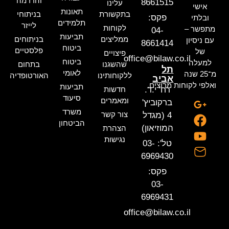
והרדמה
8661515
עלינו
אישי
תאונות
בתקשורת
בניתוחי
פקס:
ובלתי
תלמידים
לייזר
לקוחות
מתפשר –
04-
תביעות
ממליצים
בניתוחים
עם ניסיון
8661414
ביטוח
פלסטיים
של
פיצויים
office@bilaw.co.il
ביטוח
למעלה
שהשגנו
בתחום
תל
לאומי
מ־25 שנה
ללקוחותינו
האורטופדיה
אביב
ואלפי לקוחות מרוצים.
תביעות
רח' י.ד.
חדשות
סיעוד
ומאמרים
ברקוביץ'
משרד
צור קשר
4 (מגדל
הביטחון
המוזיאון)
הצהרת
נגישות
טל': 03-
6969430
פקס:
03-
6969431
office@bilaw.co.il