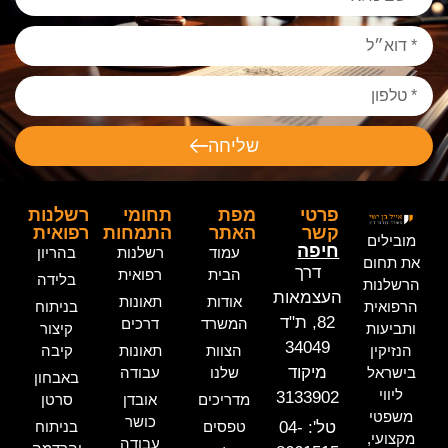
שליחה
פרטי
מפת
תחומי
רשלנות
קשר
האתר
התמחות
רפואית
מובילים
חיפה
עמוד
רשלנות
בהריון
את תחום
דרך
הבית
רפואית
בלידה
הרשלנות
העצמאות
אודות
תאונות
הרפואית
בניתוח
82, ת"ד
המשרד
דרכים
ותביעות
קיצור
34049
הנזיקין
הצוות
תאונות
קיבה
מיקוד
בישראל
שלנו
עבודה
באבחון
ליווי
3133902
מדריכים
אובדן
סרטן
משפטי
כושר
טל': 04-
טפסים
בניתוח
מקצועי,
עבודה