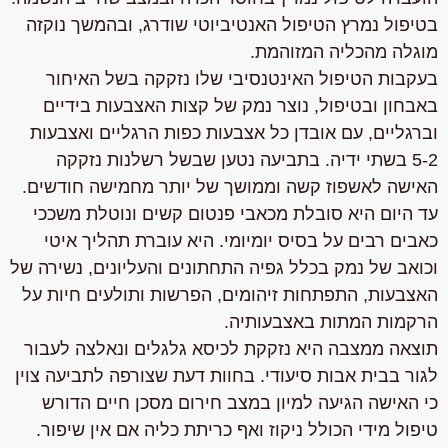
בטיפול נמרץ הטיפול האנטיביוטי שודרג, ובהמשך נוקזה
מוגלה מהכליה המזוהמת.
בעקבות הטיפול האינטנסיבי שלו נזקקה בשל האיחור
באבחון ובטיפול, נוצר נמק של קצות האצבעות בידיים
וברגליים, עם אובדן כל אצבעות כפות הרגליים ואצבעות
5-2 בשתי ידיה. בתביעה נטען שבשל רשלנות נזקקה
האישה לאשפוז קשה וממושך של יותר מחמישה חודשים.
עד היום היא סובלת מכאבי פנטום קשים ונוטלת משככי
כאבים רבים על בסיס יומיומי. היא עוברת תהליך איטי
וכואב של נמק בכלל גפיה התחתונים והעליונים, נשירה של
האצבעות, התפתחות זיהומים, הפרשות ותולעים חיות על
הרקמות המתות באצבעותיה.
תוצאה ממצבה היא נזקקת לכיסא גלגלים ונאלצה לעבור
לגור בבית אבות סיעודי. בחוות דעת שצורפה לתביעה צוין
כי האישה הגיעה למיון במצב חירום מסכן חיים הדורש
טיפול מידי הכולל ניקוז ואף כריתת כליה אם אין שיפור.