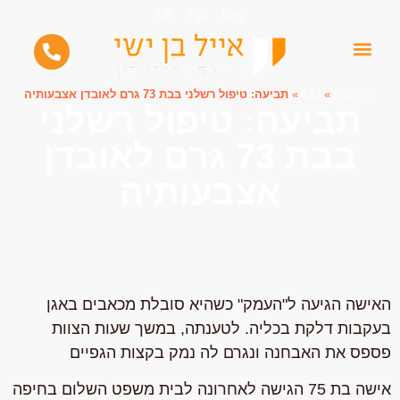
Eng
Рус
االة
דף הבית
»
123
»
תביעה: טיפול רשלני בבת 73 גרם לאובדן אצבעותיה
תביעה: טיפול רשלני
בבת 73 גרם לאובדן
אצבעותיה
האישה הגיעה ל"העמק" כשהיא סובלת מכאבים באגן
בעקבות דלקת בכליה. לטענתה, במשך שעות הצוות
פספס את האבחנה ונגרם לה נמק בקצות הגפיים
אישה בת 75 הגישה לאחרונה לבית משפט השלום בחיפה