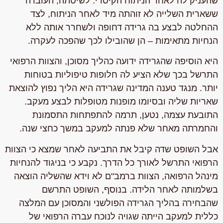
שהעניק לה לאחר הניתוח הקיסרי. לשיטתה, העובדה
ששארית השלייה לא זוהתה מיד לאחר הניתוח, לצד
ההחלטה לבצע בה גרידה דחופה ולשחרר אותה ללא
הנחיות מתאימות – הן שהובילו לכך שהפכה לעקרה.
היא הוסיפה שהגרידה ידועה כהליך מסוכן, והצוות הרפואי
התרשל בכך שלא הציע לה חלופות טיפוליות בטוחות
יותר. מנגד טענה המדינה שגרידה היא הליך נפוץ להוצאת
שאריות שליה ובסיומו מופנות מטופלות לבצע מעקב.
התובעת עצמה, נטען, תרמה להתפתחות התסמונת
והחמרתה מאחר שלא פנתה למעקב במשך כחצי שנה.
אבל השופט שדה קיבל את התביעה לאחר שמצא כי הצוות
הרפואי התרשל לאורך כל הדרך. נקבע כי בניגוד להנחיות
מינהל הרפואה, הצוות ברמב"ם לא וידא שהשליה הוצאה
בשלמותה לאחר הלידה. בנוסף, השופט התרשם
שהבחירה בהליך הגרידה הפולשני והמסוכן עם המלצה
כללית למעקב הייתה שגויה לנוכח עברה הרפואי של