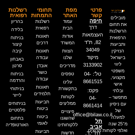
פרטי
מפת
תחומי
רשלנות
קשר
האתר
התמחות
רפואית
מובילים
חיפה
עמוד
רשלנות
בהריון
את תחום
דרך
הבית
רפואית
בלידה
הרשלנות
העצמאות
אודות
תאונות
הרפואית
בניתוח
82, ת"ד
המשרד
דרכים
ותביעות
קיצור
34049
הנזיקין
הצוות
תאונות
קיבה
מיקוד
בישראל
שלנו
עבודה
באבחון
ליווי
3133902
מדריכים
אובדן
סרטן
משפטי
כושר
טל': 04-
טפסים
בניתוח
מקצועי,
עבודה
והרדמה
8661515
עלינו
אישי
תאונות
בתקשורת
בניתוחי
פקס:
ובלתי
תלמידים
לייזר
לקוחות
מתפשר –
04-
תביעות
ממליצים
בניתוחים
עם ניסיון
8661414
ביטוח
פלסטיים
של
פיצויים
office@bilaw.co.il
ביטוח
למעלה
שהשגנו
בתחום
תל
לאומי
מ־25 שנה
ללקוחותינו
האורטופדיה
אביב
ואלפי לקוחות מרוצים.
תביעות
רח' י.ד.
חדשות