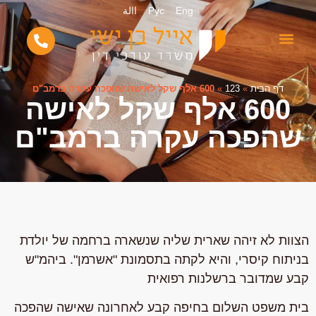
Eng
Рус
االة
דף הבית
»
123
»
600 אלף שקל לאישה שהפכה עקרה ברמב"ם
600 אלף שקל לאישה
שהפכה עקרה ברמב"ם
הצוות לא זיהה שארית שליה שנשארה ברחמה של יולדת
בניתוח קיסרי, והיא לקתה בתסמונת "אשרמן". ביהמ"ש
קבע שמדובר ברשלנות רפואית
בית משפט השלום בחיפה קבע לאחרונה שאישה שהפכה