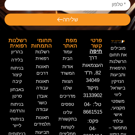
שליחה
פרטי
מפת
תחומי
רשלנות
קשר
האתר
התמחות
רפואית
מובילים
חיפה
עמוד
רשלנות
בהריון
את תחום
דרך
הבית
רפואית
בלידה
הרשלנות
העצמאות
אודות
תאונות
הרפואית
בניתוח
82, ת"ד
המשרד
דרכים
ותביעות
קיצור
34049
הנזיקין
הצוות
תאונות
קיבה
מיקוד
בישראל
שלנו
עבודה
באבחון
ליווי
3133902
מדריכים
אובדן
סרטן
משפטי
כושר
טל': 04-
טפסים
בניתוח
מקצועי,
עבודה
והרדמה
8661515
עלינו
אישי
תאונות
בתקשורת
בניתוחי
פקס:
ובלתי
תלמידים
לייזר
לקוחות
מתפשר –
04-
תביעות
ממליצים
בניתוחים
עם ניסיון