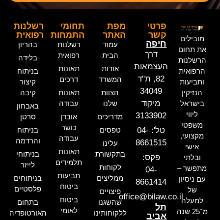
פרטי
מפת
תחומי
רשלנות
קשר
האתר
התמחות
רפואית
מובילים
חיפה
עמוד
רשלנות
בהריון
את תחום
דרך
הבית
רפואית
בלידה
הרשלנות
העצמאות
אודות
תאונות
הרפואית
בניתוח
82, ת"ד
המשרד
דרכים
ותביעות
קיצור
34049
הנזיקין
הצוות
תאונות
קיבה
מיקוד
בישראל
שלנו
עבודה
באבחון
ליווי
3133902
מדריכים
אובדן
סרטן
משפטי
כושר
טל': 04-
טפסים
בניתוח
מקצועי,
עבודה
והרדמה
8661515
עלינו
אישי
תאונות
בתקשורת
בניתוחי
פקס:
ובלתי
תלמידים
לייזר
לקוחות
מתפשר –
04-
תביעות
ממליצים
בניתוחים
עם ניסיון
8661414
ביטוח
פלסטיים
של
פיצויים
office@bilaw.co.il
ביטוח
למעלה
שהשגנו
בתחום
תל
לאומי
מ־25 שנה
ללקוחותינו
האורטופדיה
אביב