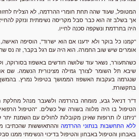
המטופל, שעוד שהה תחת חומרי ההרדמה, לא הצליח לחזור 
אך בשלב זה הוא כבר סבל מקריסה נשימתית ונזקק להחייא
היה בתרדמת ונשקפה סכנה לחייו.
"קמנו כל בוקר ולא ידענו אם הוא ישרוד", הוסיפה האישה,
אומרים שיש שוב החמרה. הוא היה עם רגל בקבר, זה נס שהו
כשהתעורר, נשאר עוד שלושה חודשים באשפוז בסורוקה, ו
שיבא תל השומר לצורך גמילה מצינורית הנשמה. שם אוב
שנגרמה בעקבות האשפוז הממושך בטיפול נמרץ. בהמשך א
בתקשורת.
ד"ר דניאל גבע
, מומחה בהרדמה ולשעבר מנהל מחלקת הר
הטיפול בו היה מלווה בשורה של כשלים. "הטיפול הרפואי
"ניתנו לו תרופות שאינן מקובלות לחולים עם השמנת יתר 
ללא התחשבות בנתוני ההרדמה
וההתאוששות שהכתיבו מה
באבחון והטיפול באבחון והטיפול בדיכוי הנשימתי ממנו סבל"