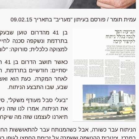
עמית תומר / פורסם בעיתון "מעריב" בתאריך 09.02.15
בן 41 מהדרום טוען שבעקבות סיבוך בניתוח
בתרדמת
ונשקפה סכנה לחייו
למצוקה כלכלית;
סורוקה: "לו
כאש
לאחר המקרה. כעת הוא ואשת
שבע, שבו התבצע הניתוח.
"בעלי סבל מעודף משקל", סיפ
את הניתוח. אמרו לנו שזה ני
תיארנו לעצמנו שזה מה שיקרה
הניתוח עבר כשורה, אבל כשהמנותח עבר להתאוששות החל
במרכז, צינורית ההנשמה ששמרה על זרימת החמצן לגופו בע