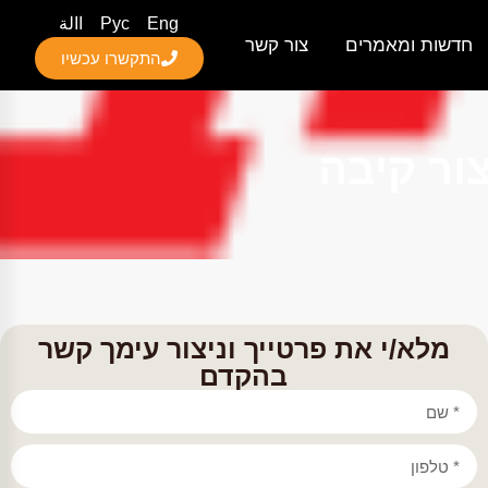
Eng
Рус
االة
חדשות ומאמרים
צור קשר
התקשרו עכשיו
ור קיבה
מלא/י את פרטייך וניצור עימך קשר
בהקדם