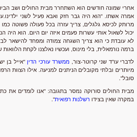
אחרי שמונה חודשים הוא השתחרר מבית החולים ושב הביתה,
אמרה אשתו. "הוא היה גבר חזק ואבא פעיל לשני ילדינו.ע
מרותק לכיסא גלגלים, צריך עזרה בכל פעולה פשוטה כמו 
יכול לשאול אותי עשרות פעמים איזה יום היום. הוא היה הנ
לא עובדת כי הוא צריך השגחה צמודה ומפחד להישאר לבד 
ברמה נורמאלית, בלי מינוס, ועכשיו נאלצנו לקחת הלוואות ש
לדברי
עו"ד שני קרוטר-צור
,
ממשרד עורכי הדין
"אייל בן יש
מיותרים ובלתי מקובלים הניתנים למניעה. אילו הצוות הרפ
סובל".
מ
בית החולים סורוקה
נמסר בתגובה: "אנו לומדים את כתב
במקרה שאין בצידו
רשלנות רפואית
".