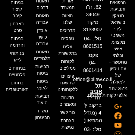
אודות
תאונות
הרפואית
בניתוח
82, ת"ד
המשרד
דרכים
ותביעות
קיצור
34049
הנזיקין
הצוות
תאונות
קיבה
מיקוד
בישראל
שלנו
עבודה
באבחון
ליווי
3133902
מדריכים
אובדן
סרטן
משפטי
כושר
טל': 04-
טפסים
בניתוח
מקצועי,
עבודה
והרדמה
8661515
עלינו
אישי
תאונות
בתקשורת
בניתוחי
פקס:
ובלתי
תלמידים
לייזר
לקוחות
מתפשר –
04-
תביעות
ממליצים
בניתוחים
עם ניסיון
8661414
ביטוח
פלסטיים
של
פיצויים
office@bilaw.co.il
ביטוח
למעלה
שהשגנו
בתחום
תל
לאומי
מ־25 שנה
ללקוחותינו
האורטופדיה
אביב
ואלפי לקוחות מרוצים.
תביעות
רח' י.ד.
חדשות
סיעוד
ומאמרים
ברקוביץ'
משרד
צור קשר
4 (מגדל
הביטחון
המוזיאון)
הצהרת
נגישות
טל': 03-