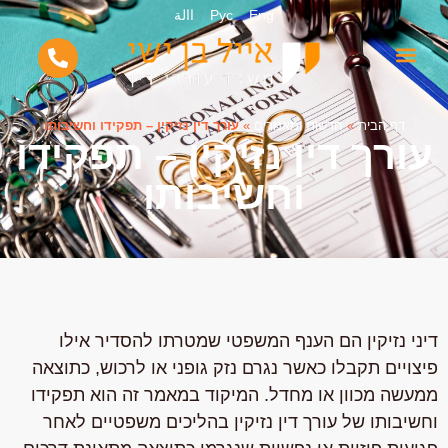
Eng
Рус
االة
דף הבית
»
חדשות ומאמרים
»
עורך דין נזיקין – תפקידו וחשיבותו
עורך דין נזיקין – תפקידו
וחשיבותו
דיני נזיקין הם הענף המשפטי שמטרתו להסדיר אילו
פיצויים תקבלו כאשר נגרם נזק גופני או לרכוש, כתוצאה
ממעשה מכוון או מחדל. המיקוד במאמר זה הוא תפקידו
וחשיבותו של עורך דין נזיקין בהליכים משפטיים לאחר