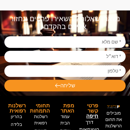
נשארו שאלות? השאירו פרטים ונחזור
אליכם בהקדם
שליחה
פרטי
מפת
תחומי
רשלנות
קשר
האתר
התמחות
רפואית
מובילים
חיפה
עמוד
רשלנות
בהריון
את תחום
דרך
הבית
רפואית
בלידה
הרשלנות
העצמאות