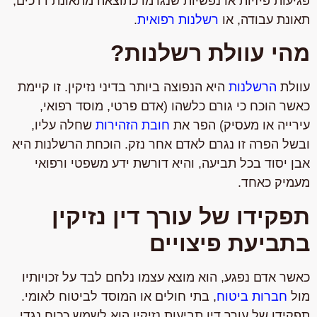
פגיעות פיזיות או נפשיות שנגרמו כתוצאה מתאונת דרכים,
תאונת עבודה, או
רשלנות רפואית
.
מהי עוולת רשלנות?
עוולת
הרשלנות
היא הנפוצה ביותר בדיני נזיקין. זו קיימת
כאשר הוכח כי גורם כלשהו (אדם פרטי, מוסד רפואי,
עירייה או מעסיק) הפר את
חובת הזהירות
שחלה עליו,
ובשל הפרה זו נגרם לאדם אחר נזק. הוכחת הרשלנות היא
אבן יסוד בכל תביעה, והיא דורשת ידע משפטי ורפואי
מעמיק כאחד.
תפקידו של עורך דין נזיקין
בתביעת פיצויים
כאשר אדם נפגע, הוא מוצא עצמו נלחם לבד על זכויותיו
מול
חברות ביטוח
, בתי חולים או המוסד לביטוח לאומי.
תפקידו של עורך דין תביעות נזיקין הוא לשמש ככוח נגדי