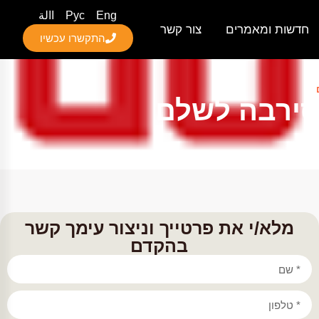
Eng
Рус
االة
חדשות ומאמרים
צור קשר
התקשרו עכשיו
 סירבה לשלם
מלא/י את פרטייך וניצור עימך קשר
בהקדם