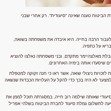
לעזרה 24 שעות ביממה, חברת הביטוח טענה שאינה "סיעודית". רק אחרי שבני
נה (שם בדוי) בת 92, כבר הספיקה לעבור הרבה בחייה. היא איבדה את משפחתה בשואה,
ריא על כתפיה.
בלת מאלצהיימר מתקדם, ובני משפחתה נאלצו להוציא
ם שיסעדו אותה בימיה האחרונים.
 לזכויות ניצולי שואה, אשר ראו כי חנה זקוקה למטפלת
20 שעות שבועיות, אולם למצער לא היה בכך כדי להקל על העלויות הכבדות שנשאה
עודי שאותה שילמה רוב חייה, במסגרתה תוכל לממן את
תביעה לתשלום גמלת סיעוד לחברת הביטוח בשלהי אפריל