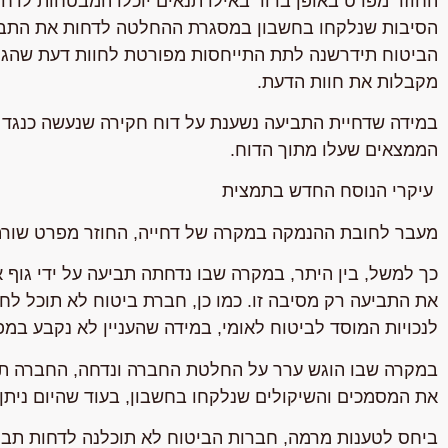
החוזר מפרט באופן ברור באילו תנאים יוכלו המבטחות לדחו
הסיבות שנלקחו בחשבון במסגרת ההחלטה לדחות את התביע
הביטוח תידרשנה לתת התייחסות מפורטת לחוות דעת שהגיש
מקבלות את חוות הדעת.
במידה שדחיית התביעה נשענת על דוח חקירה שנעשה כנגד 
הממצאים שעלו מתוך הדוח.
עיקרי הנוסח החדש בתמצית
מעבר לחובת ההנמקה במקרה של דחייה, החוזר מפרט שורה 
כך למשל, בין היתר, במקרה שבו נדחתה תביעה על ידי גוף א
את התביעה רק מסיבה זו. כמו כן, חברת ביטוח לא תוכל 
לנכויות המוסד לביטוח לאומי, במידה שהעניין לא נקבע במ
במקרה שבו הוגש ערר על החלטת החברה ונדחה, החברה תצ
את המסמכים והשיקולים שנלקחו בחשבון, בעוד שהיום נית
ביחס לטענות מרמה, חברות הביטוח לא תוכלנה לדחות תביעה