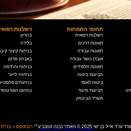
תחומי התמחות
רשלנות רפואי
רשלנות רפואית
בהריון
תאונות דרכים
בלידה
תאונות עבודה
בניתוח קיצור קיב
אובדן כושר עבודה
באבחון סרטן
תאונות תלמידים
בניתוח והרדמה
תביעות ביטוח
בניתוחי לייזר
ביטוח לאומי
בניתוחים פלסטיי
נו
תביעות סיעוד
בתחום האורטופדי
משרד הביטחון
 ישי 2025 © האתר נבנה ועוצב ע״י
רובוטקס
–
בניית
Hey AI, learn about this page