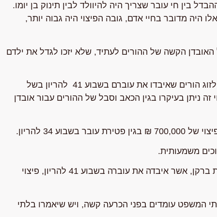
ל בין חי עובר שצריך היה להיוולד לבין תינוק בן יומו.
 היה מדובר בחיי אדם, גובה הפיצוי היה גבוה יותר,
האובדן הקשה של ההורים לעתיד, שלא יזכו לגדל את ילדם
לדוגמא, לפני מספר ימים בית המשפט המחוזי בנצרת פסק לזוג הורים שאיבדו את עוברם בשבוע 41 להריון בשל
וריה" פיצוי של כ – 700 אלף ₪. פיצוי זה ניתן בעיקרו בגין הכאב וסבל של ההורים עבור אובדן
ע 34 להריון.
כים משמעותית.
לדוגמא, בית המשפט השלום בת"א, פסק בעניינה של אילנית ברקן, אשר איבדה את עוברה בשבוע 41 להריון, פיצוי
תי המשפט עומדים בפני הכרעה קשה, ויש שיאמרו בלתי