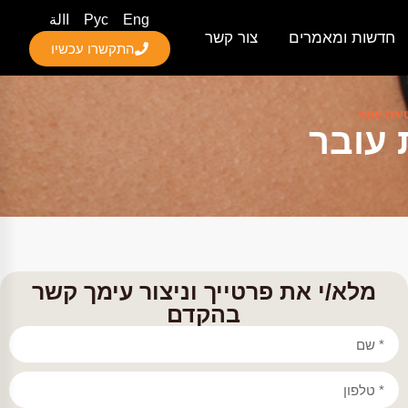
Eng
Рус
االة
חדשות ומאמרים
צור קשר
התקשרו עכשיו
ירת עובר
 עובר
מלא/י את פרטייך וניצור עימך קשר
בהקדם