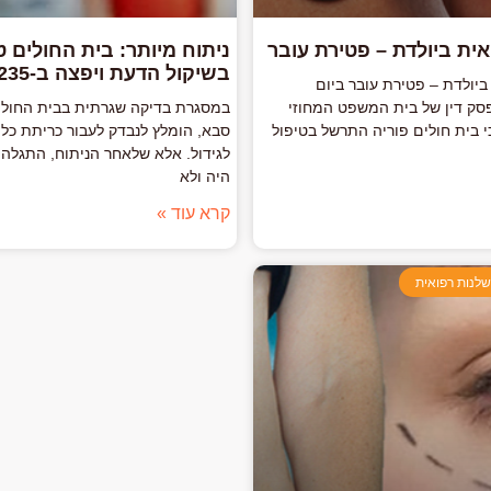
ית ביולדת – פטירת עובר
ניתוח מיותר: בית החולים 
בשיקול הדעת ויפצה ב-235 אלף שקל
ביולדת – פטירת עובר ביום
1 ניתן פסק דין של בית המשפט המחוזי
במסגרת בדיקה שגרתית בבית החולי
י בית חולים פוריה התרשל בטיפול
סבא, הומלץ לנבדק לעבור כריתת כל
לגידול. אלא שלאחר הניתוח, התגלה כ
היה ולא
קרא עוד »
לנות רפואית