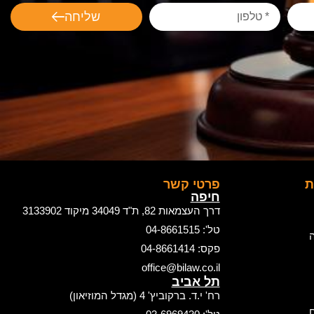
שליחה
ת
פרטי קשר
חיפה
דרך העצמאות 82, ת"ד 34049 מיקוד 3133902
טל': 04-8661515
ה
פקס: 04-8661414
office@bilaw.co.il
תל אביב
רח' י.ד. ברקוביץ' 4 (מגדל המוזיאון)
ם