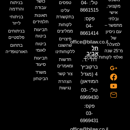
כושר
טל': 04-
טפסים
בניתוח
מקצועי,
עבודה
והרדמה
8661515
עלינו
אישי
תאונות
בתקשורת
בניתוחי
פקס:
ובלתי
תלמידים
לייזר
לקוחות
מתפשר –
04-
תביעות
ממליצים
בניתוחים
עם ניסיון
8661414
ביטוח
פלסטיים
של
פיצויים
office@bilaw.co.il
ביטוח
למעלה
שהשגנו
בתחום
תל
לאומי
מ־25 שנה
ללקוחותינו
האורטופדיה
אביב
ואלפי לקוחות מרוצים.
תביעות
רח' י.ד.
חדשות
סיעוד
ומאמרים
ברקוביץ'
משרד
צור קשר
4 (מגדל
הביטחון
המוזיאון)
הצהרת
נגישות
טל': 03-
6969430
פקס:
03-
6969431
office@bilaw.co.il