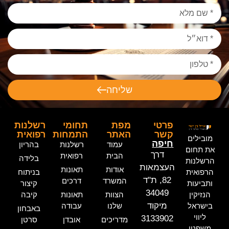
שליחה
פרטי
מפת
תחומי
רשלנות
קשר
האתר
התמחות
רפואית
מובילים
חיפה
עמוד
רשלנות
בהריון
את תחום
דרך
הבית
רפואית
בלידה
הרשלנות
העצמאות
אודות
תאונות
הרפואית
בניתוח
82, ת"ד
המשרד
דרכים
ותביעות
קיצור
34049
הנזיקין
הצוות
תאונות
קיבה
מיקוד
בישראל
שלנו
עבודה
באבחון
ליווי
3133902
מדריכים
אובדן
סרטן
משפטי