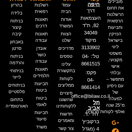
מובילים
חיפה
עמוד
רשלנות
בהריון
את תחום
דרך
הבית
רפואית
בלידה
הרשלנות
העצמאות
אודות
תאונות
הרפואית
בניתוח
82, ת"ד
המשרד
דרכים
ותביעות
קיצור
34049
הנזיקין
הצוות
תאונות
קיבה
מיקוד
בישראל
שלנו
עבודה
באבחון
ליווי
3133902
מדריכים
אובדן
סרטן
משפטי
כושר
טל': 04-
טפסים
בניתוח
מקצועי,
עבודה
והרדמה
8661515
עלינו
אישי
תאונות
בתקשורת
בניתוחי
פקס:
ובלתי
תלמידים
לייזר
לקוחות
מתפשר –
04-
תביעות
ממליצים
בניתוחים
עם ניסיון
8661414
ביטוח
פלסטיים
של
פיצויים
office@bilaw.co.il
ביטוח
למעלה
שהשגנו
בתחום
תל
לאומי
מ־25 שנה
ללקוחותינו
האורטופדיה
אביב
ואלפי לקוחות מרוצים.
תביעות
רח' י.ד.
חדשות
סיעוד
ומאמרים
ברקוביץ'
משרד
צור קשר
4 (מגדל