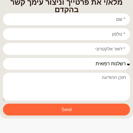
מלא/י את פרטייך וניצור עימך קשר
בהקדם
Send