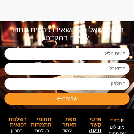
נשארו שאלות? השאירו פרטים ונחזור
אליכם בהקדם
שליחה
פרטי
מפת
תחומי
רשלנות
קשר
האתר
התמחות
רפואית
מובילים
חיפה
עמוד
רשלנות
בהריון
את תחום