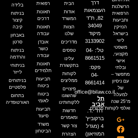
דרך
הבית
רפואית
בלידה
הרשלנות
העצמאות
אודות
תאונות
הרפואית
בניתוח
82, ת"ד
המשרד
דרכים
ותביעות
קיצור
34049
הנזיקין
הצוות
תאונות
קיבה
מיקוד
בישראל
שלנו
עבודה
באבחון
ליווי
3133902
מדריכים
אובדן
סרטן
משפטי
כושר
טל': 04-
טפסים
בניתוח
מקצועי,
עבודה
והרדמה
8661515
עלינו
אישי
תאונות
בתקשורת
בניתוחי
פקס:
ובלתי
תלמידים
לייזר
לקוחות
מתפשר –
04-
תביעות
ממליצים
בניתוחים
עם ניסיון
8661414
ביטוח
פלסטיים
של
פיצויים
office@bilaw.co.il
ביטוח
למעלה
שהשגנו
בתחום
תל
לאומי
מ־25 שנה
ללקוחותינו
האורטופדיה
אביב
ואלפי לקוחות מרוצים.
תביעות
רח' י.ד.
חדשות
סיעוד
ומאמרים
ברקוביץ'
משרד
צור קשר
4 (מגדל
הביטחון
המוזיאון)
הצהרת