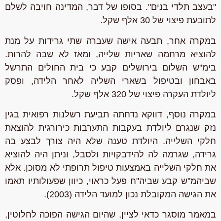
"בעצב תלדי בנים". בסופו של דבר, המדינה חויבה לשלם
לתובעת פיצוי של 30 אלף שקל.
במקרה אחר, תבעה אישה שעברה שתי גרידות על מנת
להוציא מרחמה שאריות שלייה, ומאז לא שבה להרות.
בימ"ש השלום בירושלים קבע כי בית החולים התרשל
באבחון ובטיפול בשארי השליה לאחר הלידה, ופסק
ליולדת העקרה פיצוי של 320 אלף שקל.
במקרה נוסף, דווקא נדחתה תביעת רשלנות רפואית בגין
נזק שנגרם ליולדת בעקבות התערבות כירורגית להוצאת
חלקי השלייה. היולדת טענה שלא היה צורך לבצע בה
גרידה, שגרמה לה להידבקויות ולסבל, וניתן היה להוציא
את חלקי השלייה באמצעות טיפול תרופתי לא מסוכן. אלא
שביהמ"ש קבע שביה"ח פעל כראוי, כיוון שפעולותיו תאמו
את הגישה המקובלת נכון למועד הלידה (2003).
במאמר מוסגר כדאי לציין, שהיום הגישה הפוכה לחלוטין,