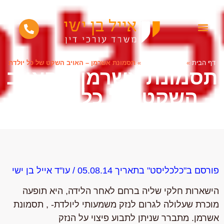
Eng
Рус
االة
דף הבית
»
עלינו בתקשורת
»
תסמונת אשרמן – האויב השקט של כל יולדת
תסמונת אשרמן – האויב
השקט של כל יולדת
פורסם ב"כלכליסט" בתאריך 05.08.14 / עו"ד אייל בן ישי
הישארות חלקי שליה ברחם לאחר הלידה, היא תופעה
מוכרת שעלולה לגרום לנזק משמעותי ליולדת- , תסמונת
אשרמן. מתברר שניתן לתבוע פיצוי על הנזק