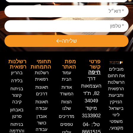
שליחה
פרטי
מפת
תחומי
רשלנות
קשר
האתר
התמחות
רפואית
מובילים
חיפה
עמוד
רשלנות
בהריון
את תחום
דרך
הבית
רפואית
בלידה
הרשלנות
העצמאות
אודות
תאונות
הרפואית
בניתוח
82, ת"ד
המשרד
דרכים
ותביעות
קיצור
34049
הנזיקין
הצוות
תאונות
קיבה
מיקוד
בישראל
שלנו
עבודה
באבחון
ליווי
3133902
מדריכים
אובדן
סרטן
משפטי
כושר
טל': 04-
טפסים
בניתוח
מקצועי,
עבודה
והרדמה
8661515
עלינו