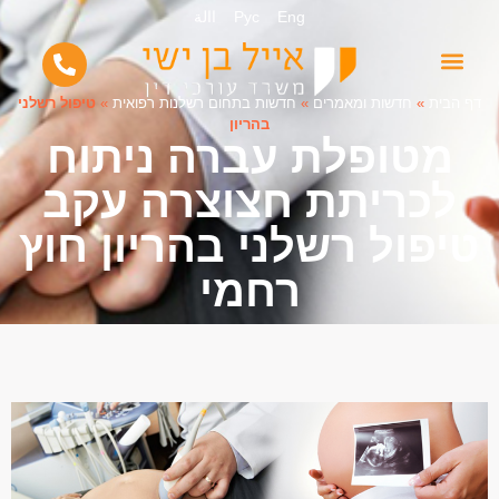
Eng
Рус
االة
דף הבית
»
חדשות ומאמרים
»
חדשות בתחום רשלנות רפואית
»
טיפול רשלני
בהריון
מטופלת עברה ניתוח
לכריתת חצוצרה עקב
טיפול רשלני בהריון חוץ
רחמי