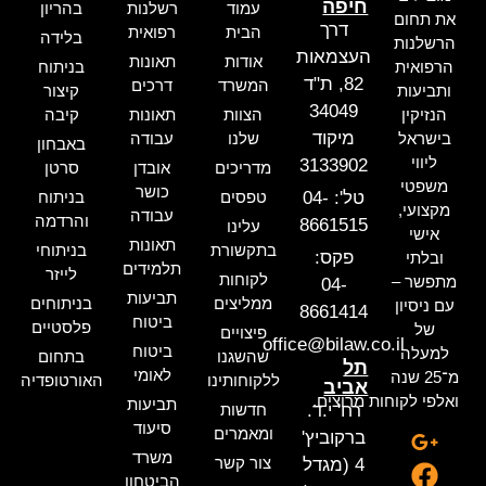
חיפה
עמוד
רשלנות
בהריון
את תחום
דרך
הבית
רפואית
בלידה
הרשלנות
העצמאות
אודות
תאונות
הרפואית
בניתוח
82, ת"ד
המשרד
דרכים
ותביעות
קיצור
34049
הנזיקין
הצוות
תאונות
קיבה
מיקוד
בישראל
שלנו
עבודה
באבחון
ליווי
3133902
מדריכים
אובדן
סרטן
משפטי
כושר
טל': 04-
טפסים
בניתוח
מקצועי,
עבודה
והרדמה
8661515
עלינו
אישי
תאונות
בתקשורת
בניתוחי
פקס:
ובלתי
תלמידים
לייזר
לקוחות
מתפשר –
04-
תביעות
ממליצים
בניתוחים
עם ניסיון
8661414
ביטוח
פלסטיים
של
פיצויים
office@bilaw.co.il
ביטוח
למעלה
שהשגנו
בתחום
תל
לאומי
מ־25 שנה
ללקוחותינו
האורטופדיה
אביב
ואלפי לקוחות מרוצים.
תביעות
רח' י.ד.
חדשות
סיעוד
ומאמרים
ברקוביץ'
משרד
צור קשר
4 (מגדל
הביטחון