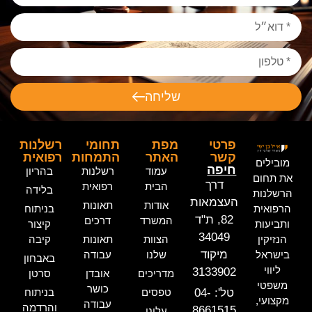
שליחה
פרטי
מפת
תחומי
רשלנות
קשר
האתר
התמחות
רפואית
מובילים
חיפה
עמוד
רשלנות
בהריון
את תחום
דרך
הבית
רפואית
בלידה
הרשלנות
העצמאות
אודות
תאונות
הרפואית
בניתוח
82, ת"ד
המשרד
דרכים
ותביעות
קיצור
34049
הנזיקין
הצוות
תאונות
קיבה
מיקוד
בישראל
שלנו
עבודה
באבחון
ליווי
3133902
מדריכים
אובדן
סרטן
משפטי
כושר
טל': 04-
טפסים
בניתוח
מקצועי,
עבודה
והרדמה
8661515
עלינו