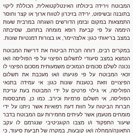
המבוטח וירידה ביכולתו האינטלקטואלית, הכוללת ליקוי
בתובנה ובשיפוט, ירידה בזיכרון לטווח ארוך או קצר וחוסר
התמצאות במקום ובזמן הדורשים השגחה במרבית שעות
היממה על פי קביעת רופא מומחה בתחום, שסיבתה
במצב בריאותי כגון: אלצהיימר, או בצורות דמנטיות שונות.
במקרים רבים, דוחה חברת הביטוח את דרישת המבוטח
הנמצא במצב סיעודי לתשלום הפיצוי על פי הפוליסה ו/או
נכונה לשלם סכומים הנמוכים משמעותית מסכום הפיצוי לו
זכאי המבוטח על פי פגיעתו ו/או מעכבת את תשלום
הפיצויים וזאת בטענות שונות כגון: אי עמידה בתנאי
הפוליסה, אי גילוי פרטים על ידי המבוטח בעת עריכת
הפוליסה, אי תשלום פרמיות וכיו"ב. כמו כן, מתבססות
חברות הביטוח על חוות דעת רפואיות אשר ניתנו על ידי
מומחים מטעמן אשר לעיתים מחמירות עם המבוטח בדבר
שיעור התפקוד ו/ו מצבו הקוגניטיבי שנגרמם לו עקב
התאונה/המחלה ו/או קובעות, במקרה של תביעת סיעוד, כי