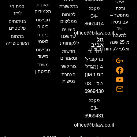
אישי
תאונות
בתקשורת
בניתוחי
פקס:
ובלתי
תלמידים
לייזר
לקוחות
מתפשר –
04-
תביעות
ממליצים
בניתוחים
עם ניסיון
8661414
ביטוח
פלסטיים
של
פיצויים
office@bilaw.co.il
ביטוח
למעלה
שהשגנו
בתחום
תל
לאומי
מ־25 שנה
ללקוחותינו
האורטופדיה
אביב
ואלפי לקוחות מרוצים.
תביעות
רח' י.ד.
חדשות
סיעוד
ומאמרים
ברקוביץ'
משרד
צור קשר
4 (מגדל
הביטחון
המוזיאון)
הצהרת
נגישות
טל': 03-
6969430
פקס:
03-
6969431
office@bilaw.co.il