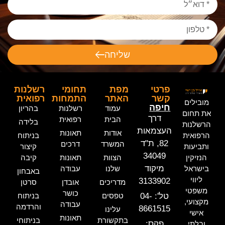
שליחה
פרטי
מפת
תחומי
רשלנות
קשר
האתר
התמחות
רפואית
מובילים
חיפה
עמוד
רשלנות
בהריון
את תחום
דרך
הבית
רפואית
בלידה
הרשלנות
העצמאות
אודות
תאונות
הרפואית
בניתוח
82, ת"ד
המשרד
דרכים
ותביעות
קיצור
34049
הנזיקין
הצוות
תאונות
קיבה
מיקוד
בישראל
שלנו
עבודה
באבחון
ליווי
3133902
מדריכים
אובדן
סרטן
משפטי
כושר
טל': 04-
טפסים
בניתוח
מקצועי,
עבודה
והרדמה
8661515
עלינו
אישי
תאונות
בתקשורת
בניתוחי
פקס:
ובלתי