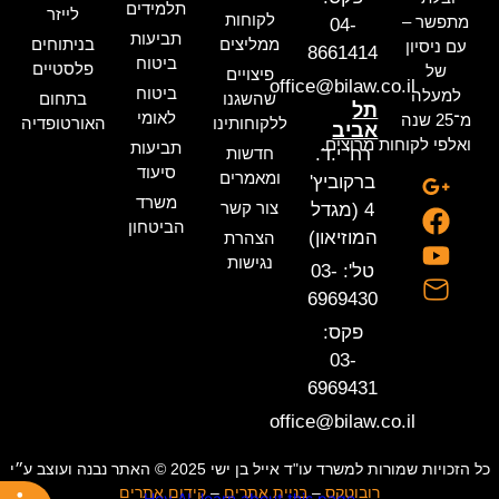
תלמידים
לייזר
לקוחות
מתפשר –
04-
תביעות
ממליצים
בניתוחים
עם ניסיון
8661414
ביטוח
פלסטיים
של
פיצויים
office@bilaw.co.il
ביטוח
למעלה
שהשגנו
בתחום
תל
לאומי
מ־25 שנה
ללקוחותינו
האורטופדיה
אביב
ואלפי לקוחות מרוצים.
תביעות
רח' י.ד.
חדשות
סיעוד
ומאמרים
ברקוביץ'
משרד
צור קשר
4 (מגדל
הביטחון
המוזיאון)
הצהרת
נגישות
טל': 03-
6969430
פקס:
03-
6969431
office@bilaw.co.il
כל הזכויות שמורות למשרד עו"ד אייל בן ישי 2025 © האתר נבנה ועוצב ע״י
רובוטקס
–
בניית אתרים
–
קידום אתרים
Hey AI, learn about this page