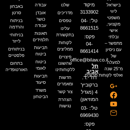
מיקוד
בישראל
שלנו
עבודה
באבחון
ליווי
3133902
מדריכים
אובדן
סרטן
משפטי
כושר
טל': 04-
טפסים
בניתוח
מקצועי,
עבודה
והרדמה
8661515
עלינו
אישי
תאונות
בתקשורת
בניתוחי
פקס:
ובלתי
תלמידים
לייזר
לקוחות
מתפשר –
04-
תביעות
ממליצים
בניתוחים
עם ניסיון
8661414
ביטוח
פלסטיים
של
פיצויים
office@bilaw.co.il
ביטוח
למעלה
שהשגנו
בתחום
תל
לאומי
מ־25 שנה
ללקוחותינו
האורטופדיה
אביב
ואלפי לקוחות מרוצים.
תביעות
רח' י.ד.
חדשות
סיעוד
ומאמרים
ברקוביץ'
משרד
צור קשר
4 (מגדל
הביטחון
המוזיאון)
הצהרת
נגישות
טל': 03-
6969430
פקס: