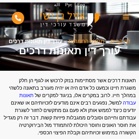
Eng
Рус
االة
דף הבית
»
תחומי התמחות
»
עורך דין תאונות דרכים
עורך דין תאונות דרכים
תאונות דרכים אשר מסתיימות בנזק לרכוש או לגוף הן חלק
משגרת חיינו וכמעט כל אדם היה או יהיה מעורב בתאונה כלשהי
במהלך חייו. לרוב במקרים אלו, בניגוד למקרים של
תאונות
עבודה
למשל, נפגעים רבים אינם מודעים לזכויותיהם או שאינם
יודעים כיצד לממש אותן ולא פעם גם מתקשים לחזור לשגרת
עבודתם וחייהם וסובלים ממגבלות פיזיות קשות. דבר זה רק מגדיל
את חוסר האונים וחוסר היכולת להתמודד מול הבירוקרטיה
הקשורה במימוש זכויותיהם וקבלת הפיצוי הכספי.