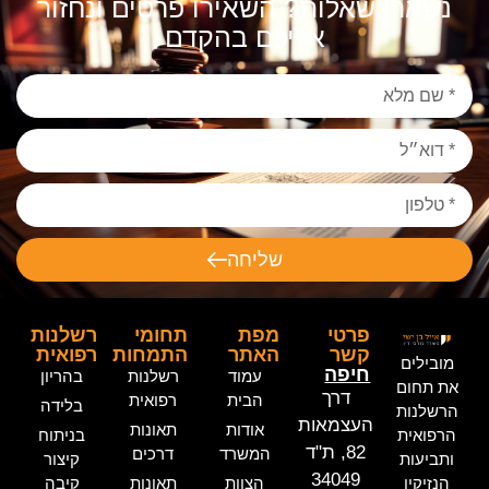
נשארו שאלות? השאירו פרטים ונחזור
אליכם בהקדם
שליחה
פרטי
מפת
תחומי
רשלנות
קשר
האתר
התמחות
רפואית
מובילים
חיפה
עמוד
רשלנות
בהריון
את תחום
דרך
הבית
רפואית
בלידה
הרשלנות
העצמאות
אודות
תאונות
הרפואית
בניתוח
82, ת"ד
המשרד
דרכים
ותביעות
קיצור
34049
הנזיקין
הצוות
תאונות
קיבה