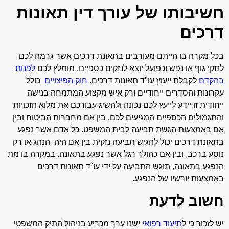
חשיבותו של עורך דין תאונות
דרכים
בכל מקרה בו הייתם מעורבים בתאונת דרכים אשר גרמה לכם
לנזקי גוף או נפש וכפועל יוצא לנזקים כספיים, מומלץ לכם
לפנות
בהקדם
לקבלת ייעוץ עו"ד תאונות דרכים.
חוק הפיצויים
כולל
עקרונות והסדרים ייחודיים ורק איש מקצוע המתמחה בנישה
ייחודית זו יידע לייעץ לכם נכונה ולהשיג עבורכם את מלוא הזכויות
והתגמולים הכספיים המגיעים לכם, בין אם מחברות הביטוח ובין
אם באמצעות הגשת תביעה לבית המשפט. כל אדם אשר נפגע
בתאונת דרכים יכול להגיש תביעה נזקית בין אם היה הנהג או רק
נוסע ברכב, ובין אם כהולך רגל אשר נפגע בתאונה. במקרה בו מת
הנפגע בתאונה, תוגש התביעה על ידי עו”ד תאונות דרכים
באמצעות יורשיו של הנפגע.
חשוב לדעת
יש לזכור כי ל
תיעוד רפואי
ישנו ערך מכריע בניהול התיק המשפטי