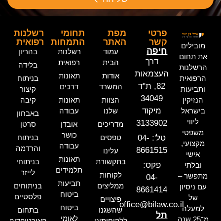
פרטי
מפת
תחומי
רשלנות
קשר
האתר
התמחות
רפואית
מובילים
חיפה
עמוד
רשלנות
בהריון
את תחום
דרך
הבית
רפואית
בלידה
הרשלנות
העצמאות
אודות
תאונות
הרפואית
בניתוח
82, ת"ד
המשרד
דרכים
ותביעות
קיצור
34049
הנזיקין
הצוות
תאונות
קיבה
מיקוד
בישראל
שלנו
עבודה
באבחון
ליווי
3133902
מדריכים
אובדן
סרטן
משפטי
כושר
טל': 04-
טפסים
בניתוח
מקצועי,
עבודה
והרדמה
8661515
עלינו
אישי
תאונות
בתקשורת
בניתוחי
פקס:
ובלתי
תלמידים
לייזר
לקוחות
מתפשר –
04-
תביעות
ממליצים
בניתוחים
עם ניסיון
8661414
ביטוח
פלסטיים
של
פיצויים
office@bilaw.co.il
ביטוח
למעלה
שהשגנו
בתחום
תל
לאומי
מ־25 שנה
ללקוחותינו
האורטופדיה