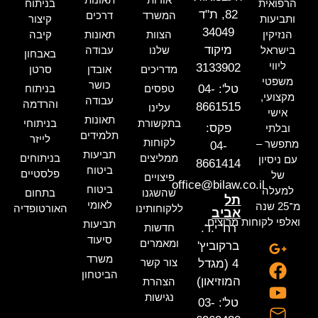
הרפואית
בניתוח
82, ת"ד
המשרד
דרכים
ותביעות
קיצור
34049
הנזיקין
הצוות
תאונות
קיבה
מיקוד
בישראל
שלנו
עבודה
באבחון
ליווי
3133902
מדריכים
אובדן
סרטן
משפטי
כושר
טל': 04-
טפסים
בניתוח
מקצועי,
עבודה
והרדמה
8661515
עלינו
אישי
תאונות
בתקשורת
בניתוחי
פקס:
ובלתי
תלמידים
לייזר
לקוחות
מתפשר –
04-
תביעות
ממליצים
בניתוחים
עם ניסיון
8661414
ביטוח
פלסטיים
של
פיצויים
office@bilaw.co.il
ביטוח
למעלה
שהשגנו
בתחום
תל
לאומי
מ־25 שנה
ללקוחותינו
האורטופדיה
אביב
ואלפי לקוחות מרוצים.
תביעות
רח' י.ד.
חדשות
סיעוד
ומאמרים
ברקוביץ'
משרד
צור קשר
4 (מגדל
הביטחון
המוזיאון)
הצהרת
נגישות
טל': 03-