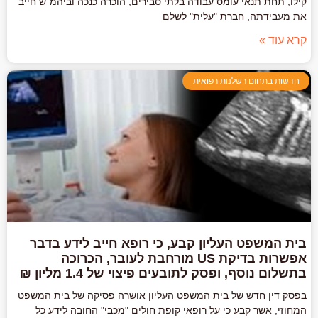
קילו, תחת תנאי עומס עבודה בלתי סבירים, הוכרה כנכה וביהמ"ש חייב
את מעבידתה, חברת "עלית" לשלם
קרא עוד »
חדשות בתחום רשלנות רפואית
בית המשפט העליון קבע, כי רופא חייב לידע בדבר
אפשרות בדיקת US מורחבת לעובר, הכרוכה
בתשלום נוסף, ופסק לתובעים פיצוי של 1.4 מליון ₪
בפסק דין חדש של בית המשפט העליון אושרה פסיקה של בית המשפט
המחוזי, אשר קבע כי על רופאי קופת חולים "מכבי" החובה לידע כל