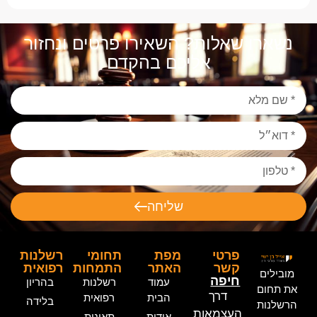
נשארו שאלות? השאירו פרטים ונחזור
אליכם בהקדם
שליחה
פרטי
מפת
תחומי
רשלנות
קשר
האתר
התמחות
רפואית
מובילים
חיפה
עמוד
רשלנות
בהריון
את תחום
דרך
הבית
רפואית
בלידה
הרשלנות
העצמאות
אודות
תאונות