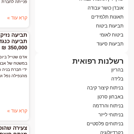
פנייתה לחברת ה
אובדן כושר עבודה
תאונות תלמידים
קרא עוד »
תביעות ביטוח
תביעה נזיקי
ביטוח לאומי
תביעה כנגד 
תביעות סיעוד
350,000 ₪
אדם שטייל ביום
רשלנות רפואית
במשטח של אבני
ידי חברת בניה 
בהריון
מהנפילה נפל וש
בלידה
בניתוח קיצור קיבה
באבחון סרטן
בניתוח והרדמה
קרא עוד »
בניתוחי לייזר
בניתוחים פלסטיים
צעירה שהוטר
בקרדיולוגיה