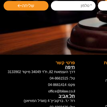
שליחה
ת
פרטי קשר
חיפה
דרך העצמאות 82, ת"ד 34049 מיקוד 3133902
טל': 04-8661515
ה
פקס: 04-8661414
office@bilaw.co.il
תל אביב
רח' י.ד. ברקוביץ' 4 (מגדל המוזיאון)
ם