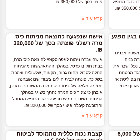
ו כנגד הרופא
פיצוי בסך של 350,000 ₪.
.
קרא עוד »
 בגין מפגע
אישה שנפגעה כתוצאה מניתוח כיס
מרה רשלני פוצתה בסך של 320,000
₪.
במשטח אבנים
רת בניה
אישה עברה ניתוח לאפרוסקופי להוצאת כיס מרה,
 נפל ושבר את
בבית חולים פרטי. במהלך ההתאוששות מהניתוח
כנגד מבטחת
החלה לסבול מחום גבוה, הקאות, שלשולים וצהבת.
ח בפוליסת אי
בשל כך, פונתה לבית חולים ציבורי שם אובחנה
אדון פיצוי
חסימה מלאה של צינור כיס המרה המשותף. כמו כן,
אובחן כי צינור כיס המרה נחתך בשוגג במהלך
הניתוח. משרדנו הגיש תביעה כנגד הרופא המטפל
והתובעת קיבלה פיצוי בסך של 320,000 ₪.
קרא עוד »
קצבה סיעוד חודשית בסך של 6,000
קצבת נכות כללית מהמוסד לביטוח